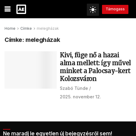
Támogass
Home
Címke
melegházak
Címke:
melegházak
Kivi, füge nő a hazai
alma mellett: így művel
minket a Palocsay-kert
Kolozsváron
Szabó Tünde
2025. november 12.
Ne maradj le egyetlen új bejegyzésről sem!