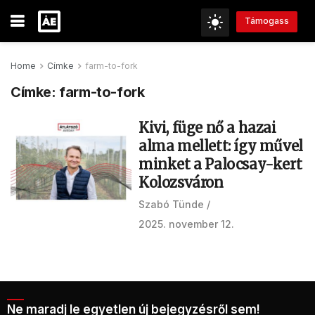
Támogass
Home
Címke
farm-to-fork
Címke:
farm-to-fork
Kivi, füge nő a hazai
alma mellett: így művel
minket a Palocsay-kert
Kolozsváron
Szabó Tünde
2025. november 12.
Ne maradj le egyetlen új bejegyzésről sem!