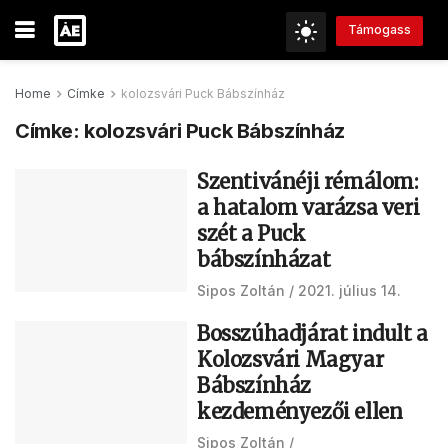
Támogass
Home
Címke
kolozsvári Puck Bábszínház
Címke:
kolozsvári Puck Bábszínház
Szentivánéji rémálom:
a hatalom varázsa veri
szét a Puck
bábszínházat
Sipos Zoltán
2021. július 14.
Bosszúhadjárat indult a
Kolozsvári Magyar
Bábszínház
kezdeményezői ellen
Sipos Zoltán