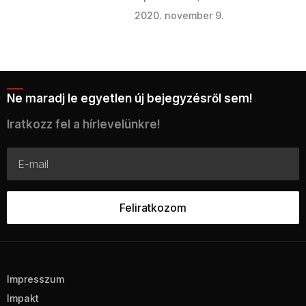
2020. november 9.
Ne maradj le egyetlen új bejegyzésről sem!
Iratkozz fel a hírlevelünkre!
Impresszum
Impakt