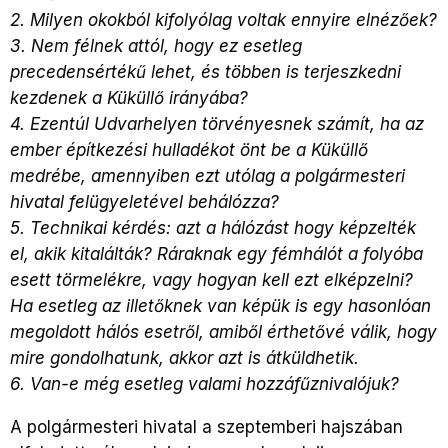
2. Milyen okokból kifolyólag voltak ennyire elnézőek?
3. Nem félnek attól, hogy ez esetleg
precedensértékű lehet, és többen is terjeszkedni
kezdenek a Küküllő irányába?
4. Ezentúl Udvarhelyen törvényesnek számít, ha az
ember építkezési hulladékot önt be a Küküllő
medrébe, amennyiben ezt utólag a polgármesteri
hivatal felügyeletével behálózza?
5. Technikai kérdés: azt a hálózást hogy képzelték
el, akik kitalálták? Ráraknak egy fémhálót a folyóba
esett törmelékre, vagy hogyan kell ezt elképzelni?
Ha esetleg az illetőknek van képük is egy hasonlóan
megoldott hálós esetről, amiből érthetővé válik, hogy
mire gondolhatunk, akkor azt is átküldhetik.
6. Van-e még esetleg valami hozzáfűznivalójuk?
A polgármesteri hivatal a szeptemberi hajszában