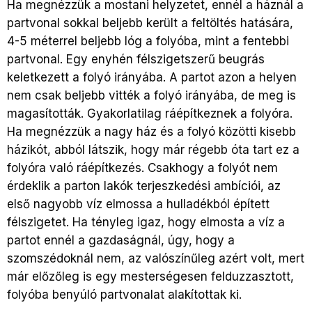
Ha megnézzük a mostani helyzetet, ennél a háznál a
partvonal sokkal beljebb került a feltöltés hatására,
4-5 méterrel beljebb lóg a folyóba, mint a fentebbi
partvonal. Egy enyhén félszigetszerű beugrás
keletkezett a folyó irányába. A partot azon a helyen
nem csak beljebb vitték a folyó irányába, de meg is
magasították. Gyakorlatilag ráépítkeznek a folyóra.
Ha megnézzük a nagy ház és a folyó közötti kisebb
házikót, abból látszik, hogy már régebb óta tart ez a
folyóra való ráépítkezés. Csakhogy a folyót nem
érdeklik a parton lakók terjeszkedési ambíciói, az
első nagyobb víz elmossa a hulladékból épített
félszigetet. Ha tényleg igaz, hogy elmosta a víz a
partot ennél a gazdaságnál, úgy, hogy a
szomszédoknál nem, az valószínűleg azért volt, mert
már előzőleg is egy mesterségesen felduzzasztott,
folyóba benyúló partvonalat alakítottak ki.