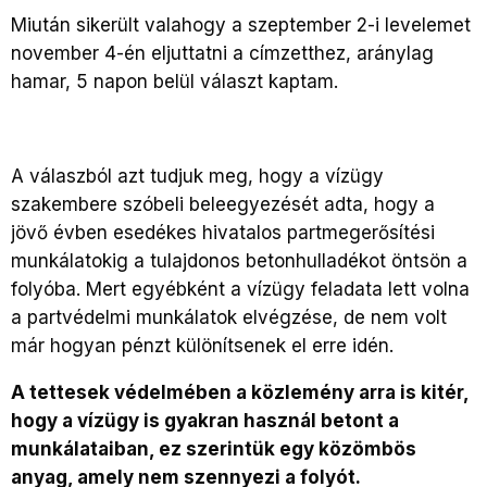
Miután sikerült valahogy a szeptember 2-i levelemet
november 4-én eljuttatni a címzetthez, aránylag
hamar, 5 napon belül választ kaptam.
A válaszból azt tudjuk meg, hogy a vízügy
szakembere szóbeli beleegyezését adta, hogy a
jövő évben esedékes hivatalos partmegerősítési
munkálatokig a tulajdonos betonhulladékot öntsön a
folyóba. Mert egyébként a vízügy feladata lett volna
a partvédelmi munkálatok elvégzése, de nem volt
már hogyan pénzt különítsenek el erre idén.
A tettesek védelmében a közlemény arra is kitér,
hogy a vízügy is gyakran használ betont a
munkálataiban, ez szerintük egy közömbös
anyag, amely nem szennyezi a folyót.