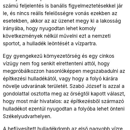
számú feljelentés is banális figyelmeztetésekkel jár
le, és nincs reális felelősségre vonás ezekben az
esetekben, akkor az az üzenet megy ki a lakosság
irányába, hogy nyugodtan lehet komoly
következmények nélkül művelni ezt a nemzeti
sportot, a hulladék leöntését a vízpartra.
Egy gyengekezű környezetőrség és egy cinkos
vízügy nem fog senkit elrettenteni attól, hogy
megpróbálkozzon hasonlóképpen megszabadulni az
építkezési hulladékától, vagy hogy a folyó kárára
növelje udvarának területét. Szabó József is azzal a
gondolattal osztotta meg az őrségtől kapott választ,
hogy most már hivatalos: az építkezésből származó
hulladékot ezentúl nyugodtan a folyóba lehet önteni
Székelyudvarhelyen.
A befüvesített hulladékdomb az első nagyobb vízre