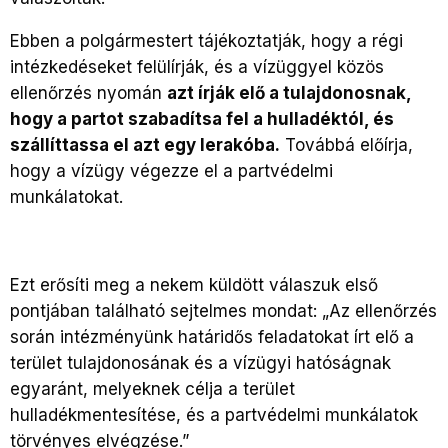
Ebben a polgármestert tájékoztatják, hogy a régi
intézkedéseket felülírják, és a vízüggyel közös
ellenőrzés nyomán
azt írják elő a tulajdonosnak,
hogy a partot szabadítsa fel a hulladéktól, és
szállíttassa el azt egy lerakóba.
Továbbá előírja,
hogy a vízügy végezze el a partvédelmi
munkálatokat.
Ezt erősíti meg a nekem küldött válaszuk első
pontjában található sejtelmes mondat: „Az ellenőrzés
során intézményünk határidős feladatokat írt elő a
terület tulajdonosának és a vízügyi hatóságnak
egyaránt, melyeknek célja a terület
hulladékmentesítése, és a partvédelmi munkálatok
törvényes elvégzése.”