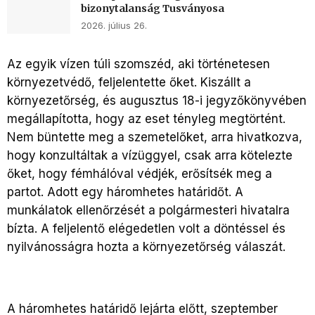
bizonytalanság Tusványosa
2026. július 26.
Az egyik vízen túli szomszéd, aki történetesen
környezetvédő, feljelentette őket. Kiszállt a
környezetőrség, és augusztus 18-i jegyzőkönyvében
megállapította, hogy az eset tényleg megtörtént.
Nem büntette meg a szemetelőket, arra hivatkozva,
hogy konzultáltak a vízüggyel, csak arra kötelezte
őket, hogy fémhálóval védjék, erősítsék meg a
partot. Adott egy háromhetes határidőt. A
munkálatok ellenőrzését a polgármesteri hivatalra
bízta. A feljelentő elégedetlen volt a döntéssel és
nyilvánosságra hozta a környezetőrség válaszát.
A háromhetes határidő lejárta előtt, szeptember