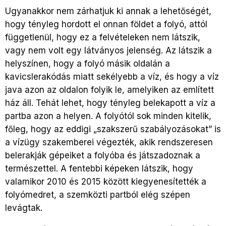
Ugyanakkor nem zárhatjuk ki annak a lehetőségét,
hogy tényleg hordott el onnan földet a folyó, attól
függetlenül, hogy ez a felvételeken nem látszik,
vagy nem volt egy látványos jelenség. Az látszik a
helyszínen, hogy a folyó másik oldalán a
kavicslerakódás miatt sekélyebb a víz, és hogy a víz
java azon az oldalon folyik le, amelyiken az említett
ház áll. Tehát lehet, hogy tényleg belekapott a víz a
partba azon a helyen. A folyótól sok minden kitelik,
főleg, hogy az eddigi „szakszerű szabályozásokat” is
a vízügy szakemberei végezték, akik rendszeresen
belerakják gépeiket a folyóba és játszadoznak a
természettel. A fentebbi képeken látszik, hogy
valamikor 2010 és 2015 között kiegyenesítették a
folyómedret, a szemközti partból elég szépen
levágtak.