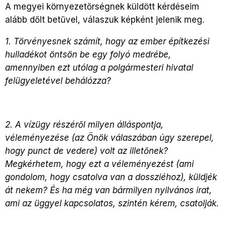
A megyei környezetőrségnek küldött kérdéseim
alább dőlt betűvel, válaszuk képként jelenik meg.
1. Törvényesnek számít, hogy az ember építkezési
hulladékot öntsön be egy folyó medrébe,
amennyiben ezt utólag a polgármesteri hivatal
felügyeletével behálózza?
2. A vízügy részéről milyen álláspontja,
véleményezése (az Önök válaszában úgy szerepel,
hogy punct de vedere) volt az illetőnek?
Megkérhetem, hogy ezt a véleményezést (ami
gondolom, hogy csatolva van a dossziéhoz), küldjék
át nekem? És ha még van bármilyen nyilvános irat,
ami az üggyel kapcsolatos, szintén kérem, csatolják.