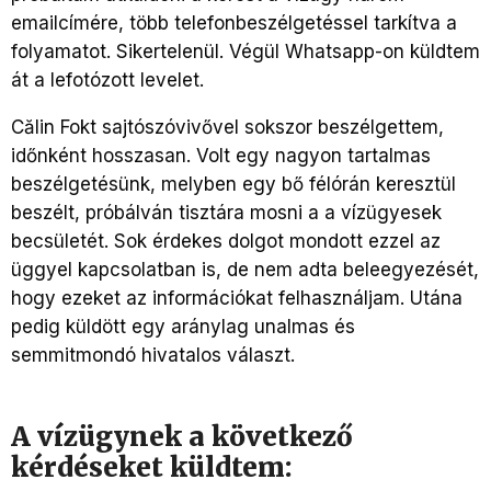
emailcímére, több telefonbeszélgetéssel tarkítva a
folyamatot. Sikertelenül. Végül Whatsapp-on küldtem
át a lefotózott levelet.
Călin Fokt sajtószóvivővel sokszor beszélgettem,
időnként hosszasan. Volt egy nagyon tartalmas
beszélgetésünk, melyben egy bő félórán keresztül
beszélt, próbálván tisztára mosni a a vízügyesek
becsületét. Sok érdekes dolgot mondott ezzel az
üggyel kapcsolatban is, de nem adta beleegyezését,
hogy ezeket az információkat felhasználjam. Utána
pedig küldött egy aránylag unalmas és
semmitmondó hivatalos választ.
A vízügynek a következő
kérdéseket küldtem: