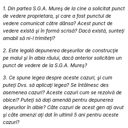
1. Din partea S.G.A. Mureş de la cine a solicitat punct
de vedere proprietara, şi care a fost punctul de
vedere comunicat către dânsa? Acest punct de
vedere există şi în formă scrisă? Dacă există, sunteţi
amabil să ni-l trimiteţi?
2. Este legală depunerea deşeurilor de construcţie
pe malul şi în albia râului, dacă anterior solicităm un
punct de vedere de la S.G.A. Mureş?
3. Ce spune legea despre aceste cazuri, şi cum
puteţi Dvs. să aplicaţi legea? Se întâlnesc des
asemenea cazuri? Aceste cazuri cum se rezolvă de
obicei? Puteţi să daţi amendă pentru depunerea
deşeurilor în albie? Câte cazuri de acest gen aţi avut
şi câte amenzi aţi dat în ultimii 5 ani pentru aceste
cazuri?