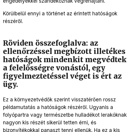
engedélyekkel szándékoznak végrehajtani.
Körülbelül ennyi a történet az érintett hatóságok
részéről.
Röviden összefoglalva: az
ellenőrzéssel megbízott illetékes
hatóságok mindenkit megvédtek
a felelősségre vonástól, egy
figyelmeztetéssel véget is ért az
ügy.
Ez a környezetvédők szerint visszatérően rossz
példamutatás a hatóságok részéről. Ugyanis a
folyópartra vagy természetbe hulladékot lerakóknak
nagyon kis részét sikerül tetten érni, és
bizonyítékokkal panaszt tenni ellenük. Ha ez a kis