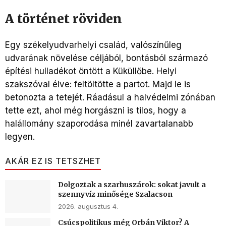
A történet röviden
Egy székelyudvarhelyi család, valószínűleg
udvarának növelése céljából, bontásból származó
építési hulladékot öntött a Küküllőbe. Helyi
szakszóval élve: feltöltötte a partot. Majd le is
betonozta a tetejét. Ráadásul a halvédelmi zónában
tette ezt, ahol még horgászni is tilos, hogy a
halállomány szaporodása minél zavartalanabb
legyen.
AKÁR EZ IS TETSZHET
Dolgoztak a szarhuszárok: sokat javult a
szennyvíz minősége Szalacson
2026. augusztus 4.
Csúcspolitikus még Orbán Viktor? A