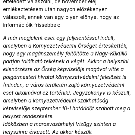
elfeledett válaszolni, de november eleji
emlékeztetésem után nagyon előzékenyen
válaszolt, ennek van egy olyan előnye, hogy az
információik frissebbek:
A már megjelent eset egy feljelentéssel indult,
amelyben a Környezetvédelmi Őrséget értesítették,
hogy egy magánszemély feltöltötte a Nagy-Küküllő
partján található telkének a végét. Akkor a helyszíni
ellenőrzésre az Őrség képviselője magával vitte a
polgármesteri hivatal környezetvédelmi felelősét is
(minden, a város területén zajló környezetvédelmi
eset alkalmával ez történik). Jegyzőkönyv is készült,
amelyben a környezetvédelmi szakhatóság
képviselője szeptember 10-i határidőt szabott meg a
helyzet rendezésére.
Időközben a marosvásárhelyi Vízügy szintén a
helyszínre érkezett. Az akkor készült