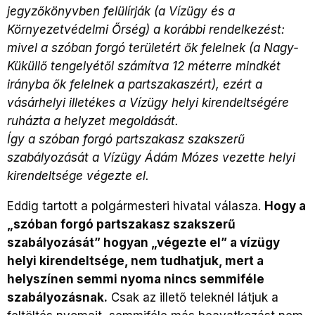
jegyzőkönyvben felülírják (a Vízügy és a
Környezetvédelmi Őrség) a korábbi rendelkezést:
mivel a szóban forgó területért ők felelnek (a Nagy-
Küküllő tengelyétől számítva 12 méterre mindkét
irányba ők felelnek a partszakaszért), ezért a
vásárhelyi illetékes a Vízügy helyi kirendeltségére
ruházta a helyzet megoldását.
Így a szóban forgó partszakasz szakszerű
szabályozását a Vízügy Ádám Mózes vezette helyi
kirendeltsége végezte el.
Eddig tartott a polgármesteri hivatal válasza.
Hogy a
„szóban forgó partszakasz szakszerű
szabályozását” hogyan „végezte el” a vízügy
helyi kirendeltsége, nem tudhatjuk, mert a
helyszínen semmi nyoma nincs semmiféle
szabályozásnak.
Csak az illető teleknél látjuk a