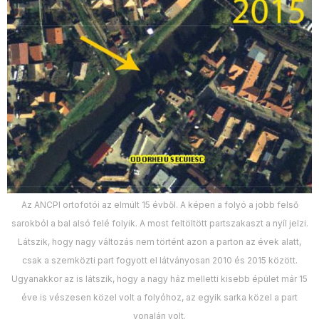
Az ANCPI ortofotói az elmúlt 15 évből. A képen a folyó a jobb felső
sarokból a bal alsó felé folyik. A most feltöltött partszakaszt a nyíl jelzi.
Látszik, hogy nagy változás nem történt azon a parton az évek alatt,
csak a szemközti part fogyott el látványosan 2010 és 2015 között.
Ugyanakkor az is látszik, hogy a nagy ház melletti kisebb épület már 15
éve is vészesen közel volt a folyóhoz, az egyik sarka közel a part
vonalán volt.