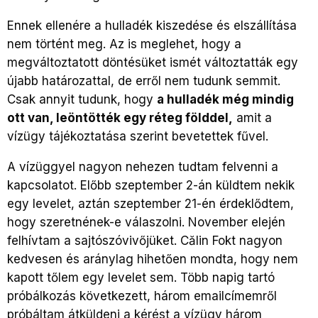
Ennek ellenére a hulladék kiszedése és elszállítása
nem történt meg. Az is meglehet, hogy a
megváltoztatott döntésüket ismét változtatták egy
újabb határozattal, de erről nem tudunk semmit.
Csak annyit tudunk, hogy
a hulladék még mindig
ott van, leöntötték egy réteg földdel,
amit a
vízügy tájékoztatása szerint bevetettek fűvel.
A vízüggyel nagyon nehezen tudtam felvenni a
kapcsolatot. Előbb szeptember 2-án küldtem nekik
egy levelet, aztán szeptember 21-én érdeklődtem,
hogy szeretnének-e válaszolni. November elején
felhívtam a sajtószóvivőjüket. Călin Fokt nagyon
kedvesen és aránylag hihetően mondta, hogy nem
kapott tőlem egy levelet sem. Több napig tartó
próbálkozás következett, három emailcímemről
próbáltam átküldeni a kérést a vízügy három