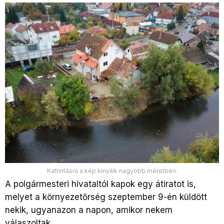
Kattintásra a kép kinyílik nagyobb méretben.
A polgármesteri hivataltól kapok egy átiratot is,
melyet a környezetőrség szeptember 9-én küldött
nekik, ugyanazon a napon, amikor nekem
válaszoltak.