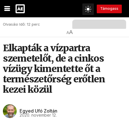
Támogass
Olvasási Idő: 12 perc
A
A
Elkapták a vízpartra
szemetelőt, de a cinkos
vízügy kimentette őt a
természetőrség erőtlen
kezei közül
Egyed Ufó Zoltán
2020. november 12.