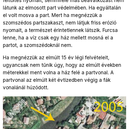
feltöltés nyomait, semmiféle más beavatkozást nem
látunk az elmosott part védelmében. Ha egyáltalán
el volt mosva a part. Mert ha megnézzük a
szomszédos partszakaszt, nem látjuk friss erózió
nyomait, a természet érintetlennek látszik. Furcsa
lenne, ha a víz csak egy ház mellett mosná el a
partot, a szomszédoknál nem.
Ha megnézzük az elmúlt 15 év légi felvételeit,
ugyancsak nem tűnik úgy, hogy az elmúlt években
méterekkel ment volna a ház felé a partvonal. A
partvonal az elmúlt két évtizedben végig a fák
vonalánál húzódott.