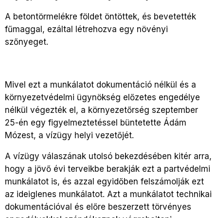
A betontörmelékre földet öntöttek, és bevetették
fűmaggal, ezáltal létrehozva egy növényi
szőnyeget.
Mivel ezt a munkálatot dokumentáció nélkül és a
környezetvédelmi ügynökség előzetes engedélye
nélkül végezték el, a környezetőrség szeptember
25-én egy figyelmeztetéssel büntetette Ádám
Mózest, a vízügy helyi vezetőjét.
A vízügy válaszának utolsó bekezdésében kitér arra,
hogy a jövő évi terveikbe berakják ezt a partvédelmi
munkálatot is, és azzal egyidőben felszámolják ezt
az ideiglenes munkálatot. Azt a munkálatot technikai
dokumentációval és előre beszerzett törvényes