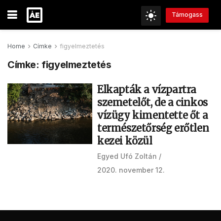
Támogass
Home
Címke
figyelmeztetés
Címke:
figyelmeztetés
Elkapták a vízpartra
szemetelőt, de a cinkos
vízügy kimentette őt a
természetőrség erőtlen
kezei közül
Egyed Ufó Zoltán
2020. november 12.