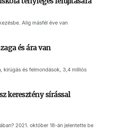
skola tényleges felújítására
kezésbe. Alig másfél éve van
zaga és ára van
, kirúgás és felmondások, 3,4 milliós
sz keresztény sírással
yában? 2021. október 18-án jelentette be