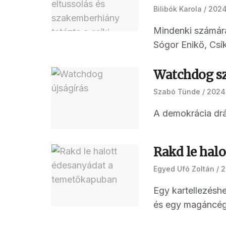
Bilibók Karola
2024.
Mindenki számára 
Sógor Enikő, Csí
Watchdog sz
Szabó Tünde
2024.
A demokrácia drág
Rakd le hal
Egyed Ufó Zoltán
2
Egy kartellezésh
és egy magáncég 