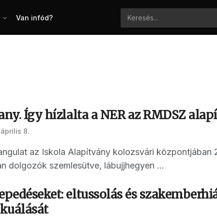
Van infód?
any. Így hízlalta a NER az RMDSZ alap
április 8.
ngulat az Iskola Alapítvány kolozsvári központjában 2
ban dolgozók szemlesütve, lábujjhegyen ...
epedéseket: eltussolás és szakemberhián
kuálását