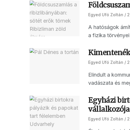
Földcsuszaml
Egyed Ufó Zoltán
2
A hatóságok ámítá
a fizika törvényei 
Kimentenék 
Egyed Ufó Zoltán
2
Elindult a kommun
vadászata és megt
Egyházi bir
vállalkozója
Egyed Ufó Zoltán
2