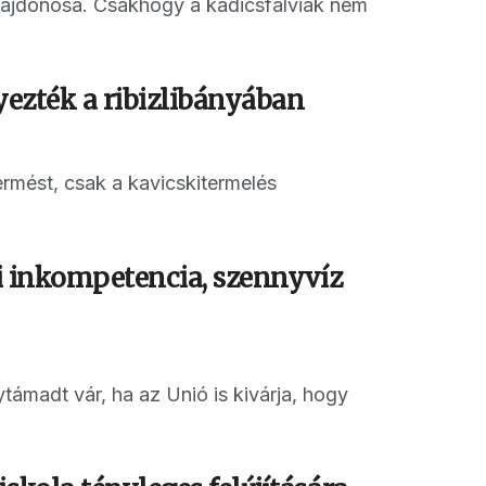
lajdonosa. Csakhogy a kadicsfalviak nem
lyezték a ribizlibányában
ermést, csak a kavicskitermelés
zi inkompetencia, szennyvíz
ámadt vár, ha az Unió is kivárja, hogy