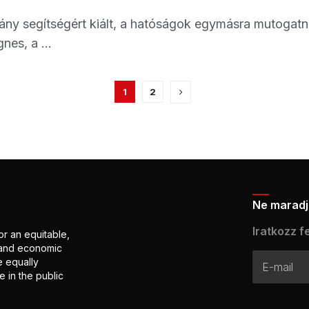
ány segítségért kiált, a hatóságok egymásra mutogatna
es, a ...
1
2
Ne maradj 
Iratkozz fe
or an equitable,
l and economic
e equally
 in the public