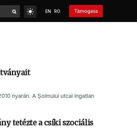
Támogass
EN
RO
ítványait
010 nyarán. A Șoimului utcai ingatlan
y tetézte a csíki szociális