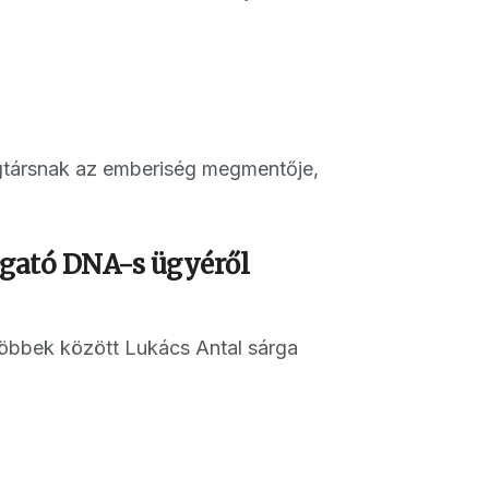
 cégtársnak az emberiség megmentője,
zgató DNA-s ügyéről
 többek között Lukács Antal sárga