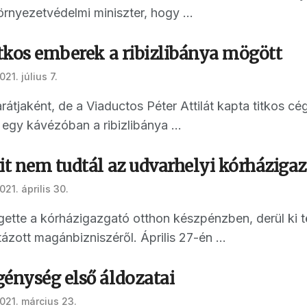
rnyezetvédelmi miniszter, hogy ...
itkos emberek a ribizlibánya mögött
021. július 7.
arátjaként, de a Viaductos Péter Attilát kapta titkos
 egy kávézóban a ribizlibánya ...
mit nem tudtál az udvarhelyi kórháziga
021. április 30.
tegette a kórházigazgató otthon készpénzben, derül ki
ázott magánbizniszéről. Április 27-én ...
génység első áldozatai
021. március 23.