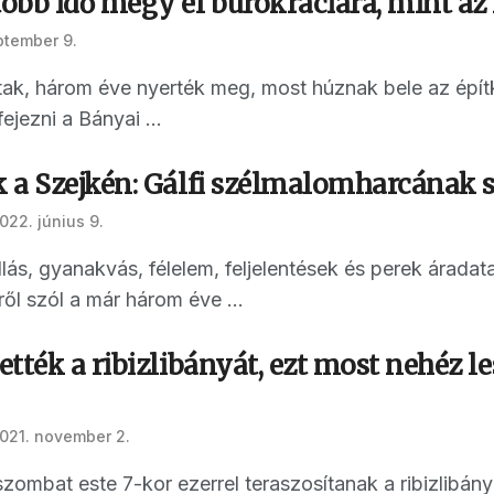
bb idő megy el bürokráciára, mint az i
ptember 9.
ak, három éve nyerték meg, most húznak bele az épít
jezni a Bányai ...
 a Szejkén: Gálfi szélmalomharcának s
022. június 9.
lás, gyanakvás, félelem, feljelentések és perek áradata
ől szól a már három éve ...
tték a ribizlibányát, ezt most nehéz le
021. november 2.
szombat este 7-kor ezerrel teraszosítanak a ribizlibán