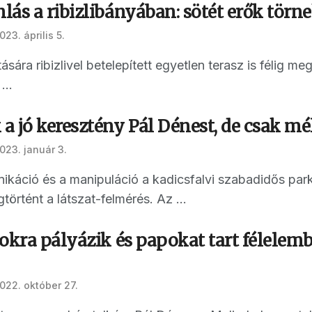
ás a ribizlibányában: sötét erők törn
023. április 5.
sára ribizlivel betelepített egyetlen terasz is félig me
...
a jó keresztény Pál Dénest, de csak mé
023. január 3.
ikáció és a manipuláció a kadicsfalvi szabadidős par
örtént a látszat-felmérés. Az ...
tokra pályázik és papokat tart félele
022. október 27.