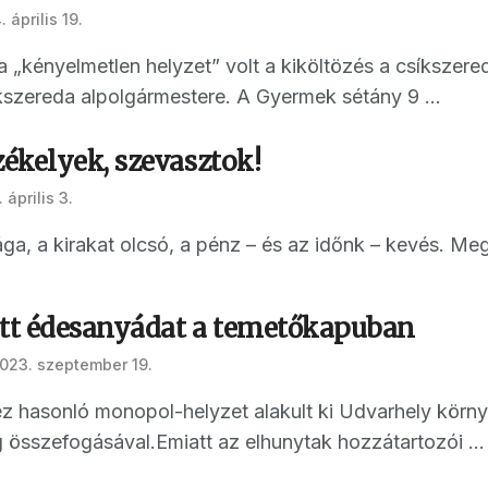
 április 19.
„kényelmetlen helyzet” volt a kiköltözés a csíkszered
kszereda alpolgármestere. A Gyermek sétány 9 ...
ékelyek, szevasztok!
 április 3.
a, a kirakat olcsó, a pénz – és az időnk – kevés. Megér
ott édesanyádat a temetőkapuban
023. szeptember 19.
ez hasonló monopol-helyzet alakult ki Udvarhely körn
összefogásával.Emiatt az elhunytak hozzátartozói ...