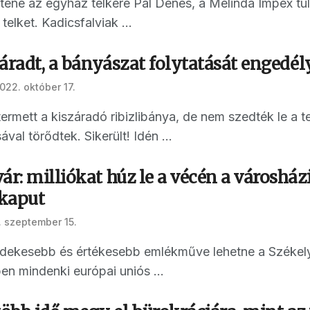
tene az egyház telkére Pál Dénes, a Melinda Impex tu
elket. Kadicsfalviak ...
száradt, a bányászat folytatását engedé
022. október 17.
ermett a kiszáradó ribizlibánya, de nem szedték le a t
al törődtek. Sikerült! Idén ...
ár: milliókat húz le a vécén a városhá
rkaput
 szeptember 15.
rdekesebb és értékesebb emlékműve lehetne a Székelyt
ben mindenki európai uniós ...