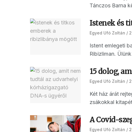
Tánczos Barna kö
Istenek és t
Egyed Ufó Zoltán
2
Istent emlegeti b
Ribizliman. Ülünk
15 dolog, a
Egyed Ufó Zoltán
2
Két ház árát rej
zsákokkal kitapét
A Covid-sze
Egyed Ufó Zoltán
2