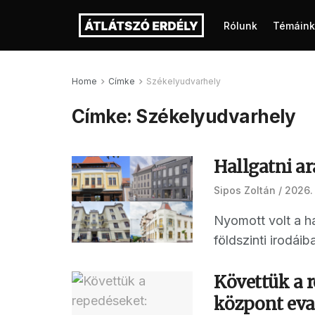
Rólunk
Témáink
Home
Címke
Székelyudvarhely
Címke:
Székelyudvarhely
Hallgatni ar
Sipos Zoltán
2026. 
Nyomott volt a ha
földszinti irodái
Követtük a r
központ eva