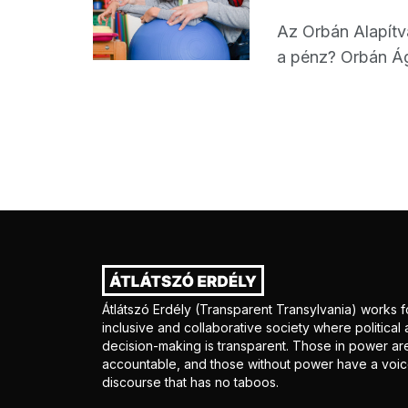
Az Orbán Alapítv
a pénz? Orbán Ágn
Átlátszó Erdély (Transparent Transylvania) works f
inclusive and collaborative society where politica
decision-making is transparent. Those in power ar
accountable, and those without power have a voice
discourse that has no taboos.