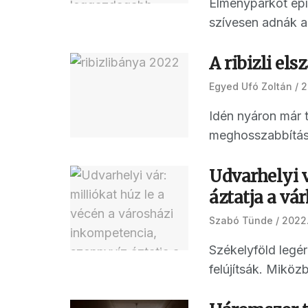
Élményparkot épí
szívesen adnák a t
A ribizli el
Egyed Ufó Zoltán
2
Idén nyáron már t
meghosszabbításáv
Udvarhelyi v
áztatja a vá
Szabó Tünde
2022.
Székelyföld legé
felújítsák. Miköz