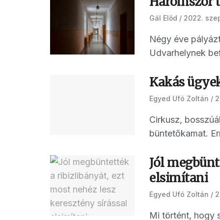
Háromszor tö
Gál Előd
2022. sze
Négy éve pályázt
Udvarhelynek befe
Kakás ügyek
Egyed Ufó Zoltán
2
Cirkusz, bosszúál
büntetőkamat. Err
Jól megbünte
elsimítani
Egyed Ufó Zoltán
2
Mi történt, hogy 