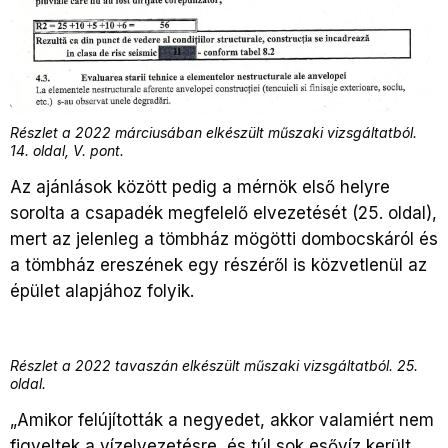
Részlet a 2022 márciusában elkészült műszaki vizsgáltatból.
14. oldal, V. pont.
Az ajánlások között pedig a mérnök első helyre
sorolta a csapadék megfelelő elvezetését (25. oldal),
mert az jelenleg a tömbház mögötti dombocskáról és
a tömbház ereszének egy részéről is közvetlenül az
épület alapjához folyik.
Részlet a 2022 tavaszán elkészült műszaki vizsgáltatból. 25.
oldal.
„Amikor felújították a negyedet, akkor valamiért nem
figyeltek a vízelvezetésre, és túl sok esővíz került