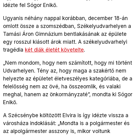
idézte fel Sógor Enikő.
Ugyanis néhány nappal korábban, december 18-án
omlott össze a szomszédban, Székelyudvarhelyen a
Tamási Áron Gimnázium bentlakásának az épülete
egy rosszul kiásott árok miatt. A székelyudvarhelyi
tragédia
két diák életét követelte
.
„Nem mondom, hogy nem számított, hogy mi történt
Udvarhelyen. Tény az, hogy maga a szakértő nem
helyezte az épületet életveszélyes kategóriába, de a
felelősség nem az övé, ha összeomlik, és valaki
meghal, hanem az önkormányzaté”, mondta ki Sógor
Enikő.
A Szécsénybe költözött Elvira is így idézte vissza a
városháza indoklását: „Mondta is a polgármester és
az alpolgármester asszony is, mikor voltunk