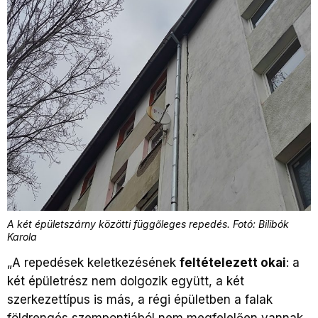
A két épületszárny közötti függőleges repedés. Fotó: Bilibók
Karola
„A repedések keletkezésének
feltételezett okai
: a
két épületrész nem dolgozik együtt, a két
szerkezettípus is más, a régi épületben a falak