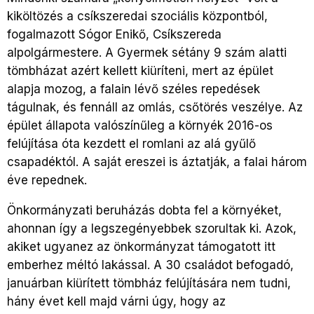
kiköltözés a csíkszeredai szociális központból,
fogalmazott Sógor Enikő, Csíkszereda
alpolgármestere. A Gyermek sétány 9 szám alatti
tömbházat azért kellett kiüríteni, mert az épület
alapja mozog, a falain lévő széles repedések
tágulnak, és fennáll az omlás, csőtörés veszélye. Az
épület állapota valószínűleg a környék 2016-os
felújítása óta kezdett el romlani az alá gyűlő
csapadéktól. A saját ereszei is áztatják, a falai három
éve repednek.
Önkormányzati beruházás dobta fel a környéket,
ahonnan így a legszegényebbek szorultak ki. Azok,
akiket ugyanez az önkormányzat támogatott itt
emberhez méltó lakással. A 30 családot befogadó,
januárban kiürített tömbház felújítására nem tudni,
hány évet kell majd várni úgy, hogy az