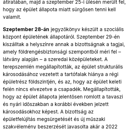
átiratában, majd a szeptember 25-i ülésén merült fel,
hogy az épület állapota miatt sürgősen tenni kell
valamit.
Szeptember 28-án
jegyzőkönyv készült a szociális
központ épületének állapotáról. Szeptember 29-én
kiszálltak a helyszínre annak a bizottságnak a tagjai,
amely földrengésbiztonsági szempontból méri fel –
látvány alapján – a szeredai középületeket. A
terepszemlén megállapították, az épület strukturális
károsodásához vezetett a tartófalak hiánya a régi
épületrész földszintjén, és az, hogy az épület keleti
felén nincs elvezetve a csapadék. Megállapították,
hogy az épület állapota jelentősen romlott a tavaszi
és nyári időszakban a korábbi években jelzett
károsodásokhoz képest. A bizottság az
épületfelújítás megsürgetését és új műszaki
szakvélemény beszerzését javasolta akár a 2022