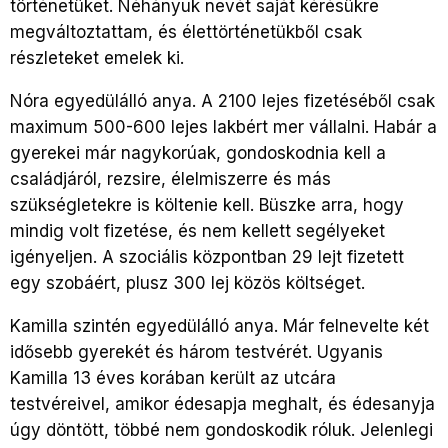
történetüket. Néhányuk nevét saját kérésükre
megváltoztattam, és élettörténetükből csak
részleteket emelek ki.
Nóra egyedülálló anya. A 2100 lejes fizetéséből csak
maximum 500-600 lejes lakbért mer vállalni. Habár a
gyerekei már nagykorúak, gondoskodnia kell a
családjáról, rezsire, élelmiszerre és más
szükségletekre is költenie kell. Büszke arra, hogy
mindig volt fizetése, és nem kellett segélyeket
igényeljen. A szociális központban 29 lejt fizetett
egy szobáért, plusz 300 lej közös költséget.
Kamilla szintén egyedülálló anya. Már felnevelte két
idősebb gyerekét és három testvérét. Ugyanis
Kamilla 13 éves korában került az utcára
testvéreivel, amikor édesapja meghalt, és édesanyja
úgy döntött, többé nem gondoskodik róluk. Jelenlegi