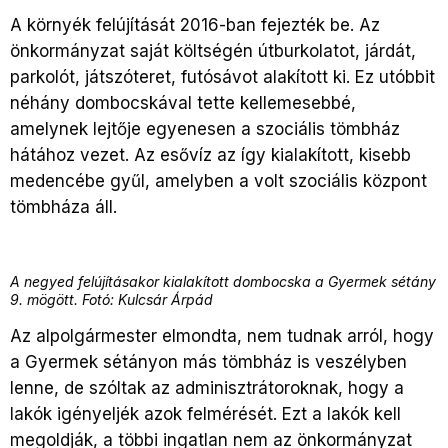
A környék felújítását 2016-ban fejezték be. Az
önkormányzat saját költségén útburkolatot, járdát,
parkolót, játszóteret, futósávot alakított ki. Ez utóbbit
néhány dombocskával tette kellemesebbé,
amelynek lejtője egyenesen a szociális tömbház
hátához vezet. Az esővíz az így kialakított, kisebb
medencébe gyűl, amelyben a volt szociális központ
tömbháza áll.
A negyed felújításakor kialakított dombocska a Gyermek sétány
9. mögött. Fotó: Kulcsár Árpád
Az alpolgármester elmondta, nem tudnak arról, hogy
a Gyermek sétányon más tömbház is veszélyben
lenne, de szóltak az adminisztrátoroknak, hogy a
lakók igényeljék azok felmérését. Ezt a lakók kell
megoldják, a többi ingatlan nem az önkormányzat