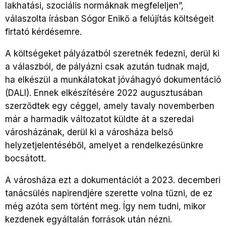
lakhatási, szociális normáknak megfeleljen”,
válaszolta írásban Sógor Enikő a felújítás költségeit
firtató kérdésemre.
A költségeket pályázatból szeretnék fedezni, derül ki
a válaszból, de pályázni csak azután tudnak majd,
ha elkészül a munkálatokat jóváhagyó dokumentáció
(DALI). Ennek elkészítésére 2022 augusztusában
szerződtek egy céggel, amely tavaly novemberben
már a harmadik változatot küldte át a szeredai
városházának, derül ki a városháza belső
helyzetjelentéséből, amelyet a rendelkezésünkre
bocsátott.
A városháza ezt a dokumentációt a 2023. decemberi
tanácsülés napirendjére szerette volna tűzni, de ez
még azóta sem történt meg. Így nem tudni, mikor
kezdenek egyáltalán források után nézni.