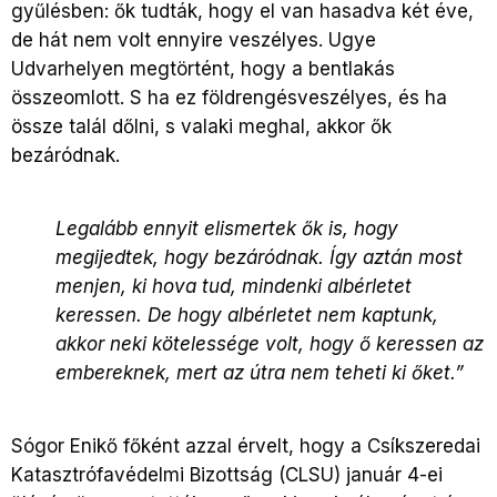
gyűlésben: ők tudták, hogy el van hasadva két éve,
de hát nem volt ennyire veszélyes. Ugye
Udvarhelyen megtörtént, hogy a bentlakás
összeomlott. S ha ez földrengésveszélyes, és ha
össze talál dőlni, s valaki meghal, akkor ők
bezáródnak.
Legalább ennyit elismertek ők is, hogy
megijedtek, hogy bezáródnak. Így aztán most
menjen, ki hova tud, mindenki albérletet
keressen. De hogy albérletet nem kaptunk,
akkor neki kötelessége volt, hogy ő keressen az
embereknek, mert az útra nem teheti ki őket.”
Sógor Enikő főként azzal érvelt, hogy a Csíkszeredai
Katasztrófavédelmi Bizottság (CLSU) január 4-ei