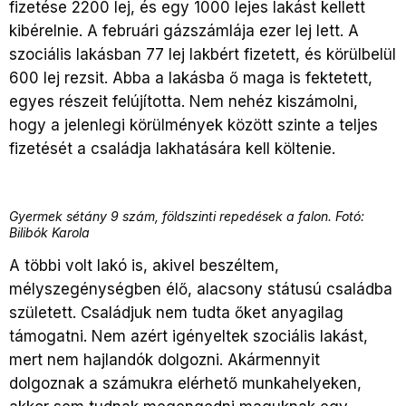
fizetése 2200 lej, és egy 1000 lejes lakást kellett
kibérelnie. A februári gázszámlája ezer lej lett. A
szociális lakásban 77 lej lakbért fizetett, és körülbelül
600 lej rezsit. Abba a lakásba ő maga is fektetett,
egyes részeit felújította. Nem nehéz kiszámolni,
hogy a jelenlegi körülmények között szinte a teljes
fizetését a családja lakhatására kell költenie.
Gyermek sétány 9 szám, földszinti repedések a falon. Fotó:
Bilibók Karola
A többi volt lakó is, akivel beszéltem,
mélyszegénységben élő, alacsony státusú családba
született. Családjuk nem tudta őket anyagilag
támogatni. Nem azért igényeltek szociális lakást,
mert nem hajlandók dolgozni. Akármennyit
dolgoznak a számukra elérhető munkahelyeken,