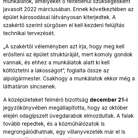
munkálatok, amelyeket ő feltétlenül szükségesként
javasolt 2022 márciusában. Ennek következtében az
épület károsodásai látványosan kiterjedtek. A
szakértő szerint sürgősen el kell kezdeni felújítás
technikai tervezését.
„A szakértői véleményben azt írja, hogy meg kell
erősíteni az épület struktúráját, mert komoly gondok
vannak, és ehhez a munkálatok alatt ki kell
költöztetni a lakosságot”, foglalta össze az
alpolgármester. Csakhogy a munkálatok ekkor még a
láthatáron sincsenek.
A középületeket felmérő bizottság
december 21-i
jegyzőkönyvében megállapította, hogy az október
elején odagipszelt üvegdarabok elmozdultak. A falak
tovább repedtek, és a közműhálózatok is
megrongálódhatnak, egy villanyvezeték már el is