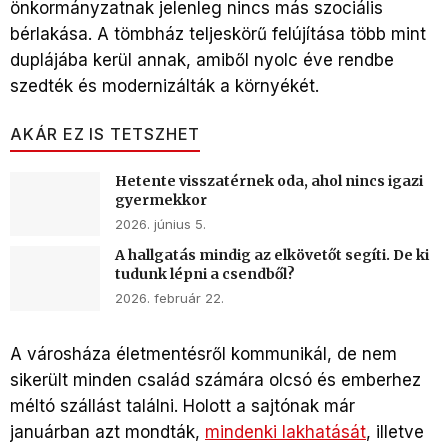
önkormányzatnak jelenleg nincs más szociális
bérlakása. A tömbház teljeskörű felújítása több mint
duplájába kerül annak, amiből nyolc éve rendbe
szedték és modernizálták a környékét.
AKÁR EZ IS TETSZHET
Hetente visszatérnek oda, ahol nincs igazi
gyermekkor
2026. június 5.
A hallgatás mindig az elkövetőt segíti. De ki
tudunk lépni a csendből?
2026. február 22.
A városháza életmentésről kommunikál, de nem
sikerült minden család számára olcsó és emberhez
méltó szállást találni. Holott a sajtónak már
januárban azt mondták,
mindenki lakhatását
, illetve