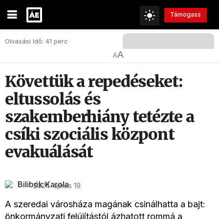
Támogass
Olvasási Idő: 41 perc
A
A
Követtük a repedéseket:
eltussolás és
szakemberhiány tetézte a
csíki szociális központ
evakuálását
Bilibók Karola
2024. április 19.
A szeredai városháza magának csinálhatta a bajt:
önkormányzati felújítástól ázhatott rommá a