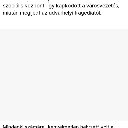
szociális központ. Így kapkodott a városvezetés,
miután megijedt az udvarhelyi tragédiától.
Mindenki számára „kényelmetlen helyzet” volt a