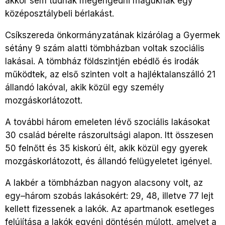
akkor sem tudnak megengedni maguknak egy
középosztálybeli bérlakást.
Csíkszereda önkormányzatának kizárólag a Gyermek
sétány 9 szám alatti tömbházban voltak szociális
lakásai. A tömbház földszintjén ebédlő és irodák
működtek, az első szinten volt a hajléktalanszálló 21
állandó lakóval, akik közül egy személy
mozgáskorlátozott.
A további három emeleten lévő szociális lakásokat
30 család bérelte rászorultsági alapon. Itt összesen
50 felnőtt és 35 kiskorú élt, akik közül egy gyerek
mozgáskorlátozott, és állandó felügyeletet igényel.
A lakbér a tömbházban nagyon alacsony volt, az
egy–három szobás lakásokért: 29, 48, illetve 77 lejt
kellett fizessenek a lakók. Az apartmanok esetleges
felújítása a lakók egyéni döntésén múlott, amelyet a