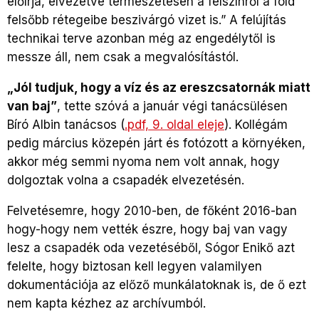
előírja, elvezetve természetesen a felszínről a föld
felsőbb rétegeibe beszivárgó vizet is.” A felújítás
technikai terve azonban még az engedélytől is
messze áll, nem csak a megvalósítástól.
„Jól tudjuk, hogy a víz és az ereszcsatornák miatt
van baj”
, tette szóvá a január végi tanácsülésen
Bíró Albin tanácsos (
.pdf, 9. oldal eleje
). Kollégám
pedig március közepén járt és fotózott a környéken,
akkor még semmi nyoma nem volt annak, hogy
dolgoztak volna a csapadék elvezetésén.
Felvetésemre, hogy 2010-ben, de főként 2016-ban
hogy-hogy nem vették észre, hogy baj van vagy
lesz a csapadék oda vezetéséből, Sógor Enikő azt
felelte, hogy biztosan kell legyen valamilyen
dokumentációja az előző munkálatoknak is, de ő ezt
nem kapta kézhez az archívumból.