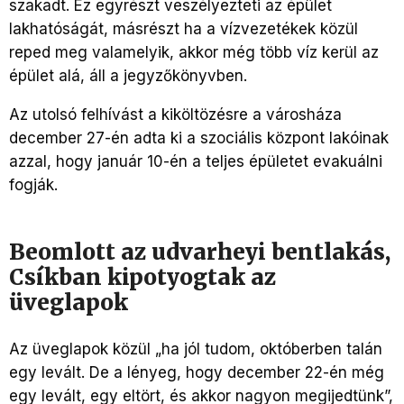
szakadt. Ez egyrészt veszélyezteti az épület
lakhatóságát, másrészt ha a vízvezetékek közül
reped meg valamelyik, akkor még több víz kerül az
épület alá, áll a jegyzőkönyvben.
Az utolsó felhívást a kiköltözésre a városháza
december 27-én adta ki a szociális központ lakóinak
azzal, hogy január 10-én a teljes épületet evakuálni
fogják.
Beomlott az udvarheyi bentlakás,
Csíkban kipotyogtak az
üveglapok
Az üveglapok közül „ha jól tudom, októberben talán
egy levált. De a lényeg, hogy december 22-én még
egy levált, egy eltört, és akkor nagyon megijedtünk”,