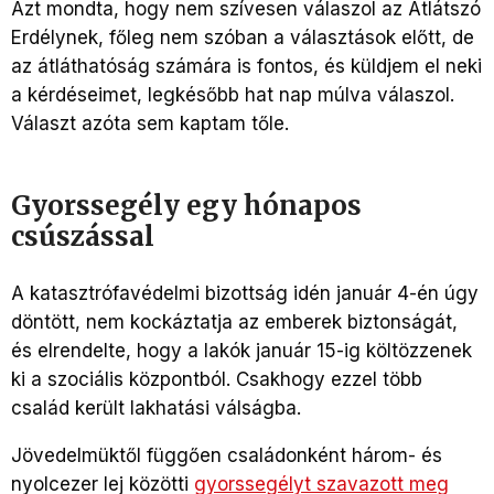
Azt mondta, hogy nem szívesen válaszol az Átlátszó
Erdélynek, főleg nem szóban a választások előtt, de
az átláthatóság számára is fontos, és küldjem el neki
a kérdéseimet, legkésőbb hat nap múlva válaszol.
Választ azóta sem kaptam tőle.
Gyorssegély egy hónapos
csúszással
A katasztrófavédelmi bizottság idén január 4-én úgy
döntött, nem kockáztatja az emberek biztonságát,
és elrendelte, hogy a lakók január 15-ig költözzenek
ki a szociális központból. Csakhogy ezzel több
család került lakhatási válságba.
Jövedelmüktől függően családonként három- és
nyolcezer lej közötti
gyorssegélyt szavazott meg