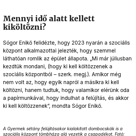
Mennyi idő alatt kellett
kiköltözni?
Sógor Enikő felidézte, hogy 2023 nyarán a szociális
központ alkalmazottai jelezték, hogy szemmel
láthatóan romlik az épület állapota. „Mi már júliusban
kezdtük mondani, (hogy ki kell költözzenek a
szociális központból – szerk. megj.). Amikor még
nem volt az, hogy egyik napról a másikra ki kell
költözni, hanem tudtuk, hogy valamikor elérünk oda
a papírmunkával, hogy indulhat a felújítás, és akkor
ki kell költözzenek”, mondta Sógor Enikő.
A Gyermek sétány felújításakor kialakított dombocskák is a
szociális központ tömbháza alá vezetik a csapadékot. Fotó: