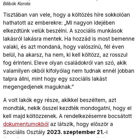
Bilibók Karola
Tisztában van vele, hogy a költözés híre sokkolóan
hathatott az emberekre: „Mi nagyon idejében
elkezdtünk velük beszélni. A szociális munkások
lakásról lakásra mentek. Ha hozzád is most bemenne
valaki, és azt mondaná, hogy valószínű, fél éven
belül, ha akarsz, ha nem, ki kell költözz, az rosszul
fog érinteni. Eleve olyan családokról van szó, akik
valamilyen okból kifolyólag nem tudnak ennél jobban
talpra állni, mint hogy egy szociális lakást
megengedjenek maguknak.”
A volt lakók egy része, akikkel beszéltem, azt
mondták, nekik ősszel kezdték mondogatni, hogy el
kell majd költözzenek. A rendelkezésemre bocsátott
dokumentumokból
az látszik, hogy először a
Szociális Osztály
2023. szeptember 21.
-i