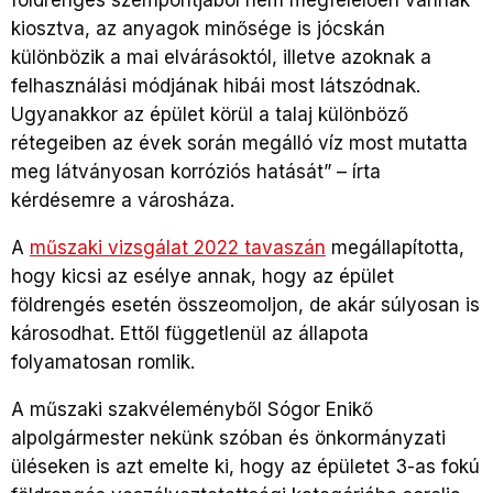
földrengés szempontjából nem megfelelően vannak
kiosztva, az anyagok minősége is jócskán
különbözik a mai elvárásoktól, illetve azoknak a
felhasználási módjának hibái most látszódnak.
Ugyanakkor az épület körül a talaj különböző
rétegeiben az évek során megálló víz most mutatta
meg látványosan korróziós hatását” – írta
kérdésemre a városháza.
A
műszaki vizsgálat 2022 tavaszán
megállapította,
hogy kicsi az esélye annak, hogy az épület
földrengés esetén összeomoljon, de akár súlyosan is
károsodhat. Ettől függetlenül az állapota
folyamatosan romlik.
A műszaki szakvéleményből Sógor Enikő
alpolgármester nekünk szóban és önkormányzati
üléseken is azt emelte ki, hogy az épületet 3-as fokú