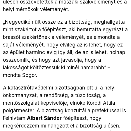
ülésén összevetették a műszaki szakvéleményt és a
helyi mérnökök véleményét.
„Negyedikén ült össze ez a bizottság, meghallgatta
mint szakértőt a főépítészt, aki bemutatta egyrészt a
brassói szakértőnek a véleményét, és elmondta a
saját véleményét, hogy elvileg az is lehet, hogy ez
az épület harminc évig így áll, de az is lehet, holnap
összeomlik, és hogy azt javasolja, hogy a
lakosságot költöztessük ki minél hamarabb” –
mondta Sógor.
A katasztrófavédelmi bizottságban ott ül a helyi
önkormányzat, a rendőrség, a tűzoltóság, a
mentőszolgálat képviselője, elnöke Korodi Attila
polgármester. A bizottság konzultál a prefektussal is.
Felhívtam
Albert Sándor
főépítészt, hogy
megkérdezzem mi hangzott el a bizottság ülésén.