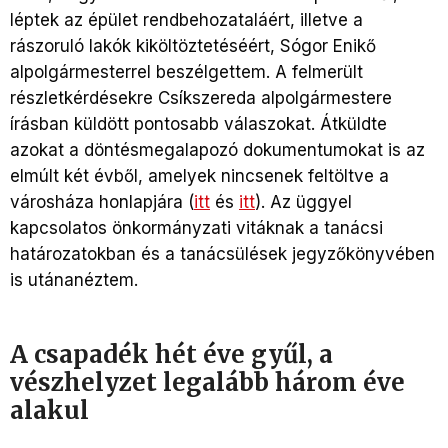
léptek az épület rendbehozataláért, illetve a
rászoruló lakók kiköltöztetéséért, Sógor Enikő
alpolgármesterrel beszélgettem. A felmerült
részletkérdésekre Csíkszereda alpolgármestere
írásban küldött pontosabb válaszokat. Átküldte
azokat a döntésmegalapozó dokumentumokat is az
elmúlt két évből, amelyek nincsenek feltöltve a
városháza honlapjára (
itt
és
itt
). Az üggyel
kapcsolatos önkormányzati vitáknak a tanácsi
határozatokban és a tanácsülések jegyzőkönyvében
is utánanéztem.
A csapadék hét éve gyűl, a
vészhelyzet legalább három éve
alakul