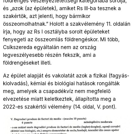
földrengés veszélyeztetettségi kategóriába sorolja,
és „azok (az épületek), amiket Rs III-ba tesznek a
szakértők, azt jelenti, hogy bármikor
összeomolhatnak.” Holott a szakvélemény 11. oldalán
írja, hogy az Rs I osztályba sorolt épületeket
fenyegeti az összeomlás földrengéskor. Mi több,
Csíkszereda egyáltalán nem az ország
legveszélyesebb részén fekszik, ami a
földrengéseket illeti.
Az épület alapját és vakolatát azok a fizikai (fagyás-
kiolvadás), kémiai és biológiai hatások rongálták
meg, amelyek a csapadékvíz nem megfelelő
elvezetése miatt keletkeztek, állapította meg a
2022-es szakértői vélemény (14. oldal, V. pont).