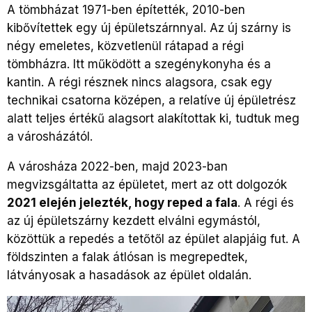
A tömbházat 1971-ben építették, 2010-ben
kibővítettek egy új épületszárnnyal. Az új szárny is
négy emeletes, közvetlenül rátapad a régi
tömbházra. Itt működött a szegénykonyha és a
kantin. A régi résznek nincs alagsora, csak egy
technikai csatorna középen, a relatíve új épületrész
alatt teljes értékű alagsort alakítottak ki, tudtuk meg
a városházától.
A városháza 2022-ben, majd 2023-ban
megvizsgáltatta az épületet, mert az ott dolgozók
2021 elején jelezték, hogy reped a fala
. A régi és
az új épületszárny kezdett elválni egymástól,
közöttük a repedés a tetőtől az épület alapjáig fut. A
földszinten a falak átlósan is megrepedtek,
látványosak a hasadások az épület oldalán.