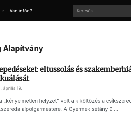
Van infód?
g Alapítvány
epedéseket: eltussolás és szakemberhián
kuálását
 április 19.
„kényelmetlen helyzet” volt a kiköltözés a csíkszered
kszereda alpolgármestere. A Gyermek sétány 9 ...