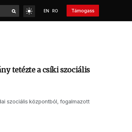
Támogass
EN
RO
y tetézte a csíki szociális
ai szociális központból, fogalmazott