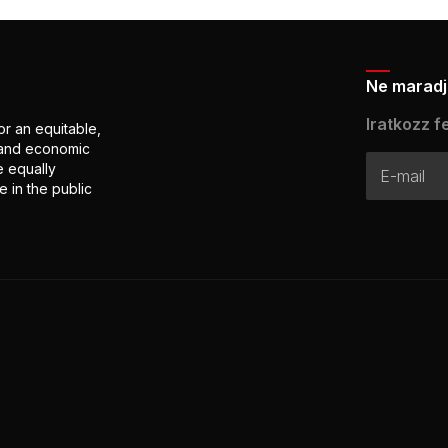
Ne maradj 
Iratkozz fe
or an equitable,
l and economic
e equally
 in the public