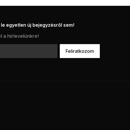
le egyetlen új bejegyzésről sem!
l a hírlevelünkre!