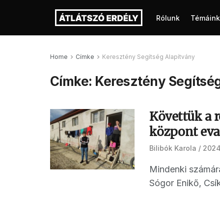
Rólunk
Témáink
Home
Címke
Keresztény Segítség Alapítvány
Címke:
Keresztény Segítsé
Követtük a r
központ eva
Bilibók Karola
2024.
Mindenki számára 
Sógor Enikő, Csí