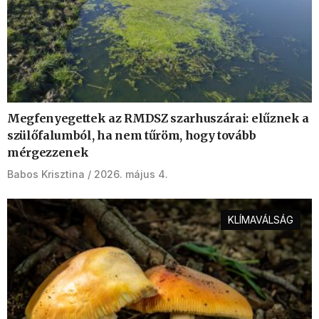
Megfenyegettek az RMDSZ szarhuszárai: elűznek a
szülőfalumból, ha nem tűröm, hogy tovább
mérgezzenek
Babos Krisztina
2026. május 4.
KLÍMAVÁLSÁG