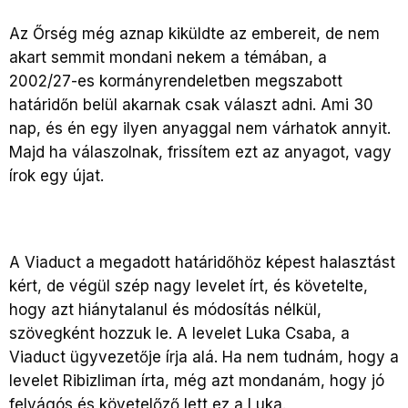
Az Őrség még aznap kiküldte az embereit, de nem
akart semmit mondani nekem a témában, a
2002/27-es kormányrendeletben megszabott
határidőn belül akarnak csak választ adni. Ami 30
nap, és én egy ilyen anyaggal nem várhatok annyit.
Majd ha válaszolnak, frissítem ezt az anyagot, vagy
írok egy újat.
A Viaduct a megadott határidőhöz képest halasztást
kért, de végül szép nagy levelet írt, és követelte,
hogy azt hiánytalanul és módosítás nélkül,
szövegként hozzuk le. A levelet Luka Csaba, a
Viaduct ügyvezetője írja alá. Ha nem tudnám, hogy a
levelet Ribizliman írta, még azt mondanám, hogy jó
felvágós és követelőző lett ez a Luka.