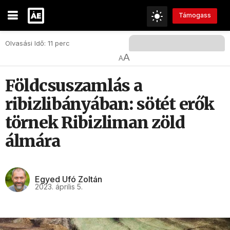
Támogass
Olvasási Idő: 11 perc
A
A
Földcsuszamlás a
ribizlibányában: sötét erők
törnek Ribizliman zöld
álmára
Egyed Ufó Zoltán
2023. április 5.