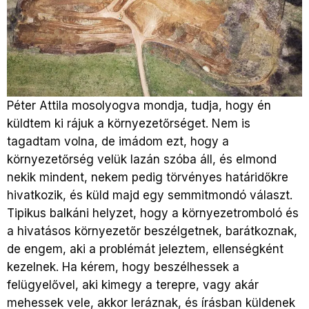
Péter Attila mosolyogva mondja, tudja, hogy én
küldtem ki rájuk a környezetőrséget. Nem is
tagadtam volna, de imádom ezt, hogy a
környezetőrség velük lazán szóba áll, és elmond
nekik mindent, nekem pedig törvényes határidőkre
hivatkozik, és küld majd egy semmitmondó választ.
Tipikus balkáni helyzet, hogy a környezetromboló és
a hivatásos környezetőr beszélgetnek, barátkoznak,
de engem, aki a problémát jeleztem, ellenségként
kezelnek. Ha kérem, hogy beszélhessek a
felügyelővel, aki kimegy a terepre, vagy akár
mehessek vele, akkor leráznak, és írásban küldenek