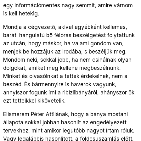
egy információmentes nagy semmit, amire várnom
is kell hetekig.
Mondja a cégvezető, akivel egyébként kellemes,
baráti hangulatú bő félórás beszélgetést folytattunk
az utcán, hogy máskor, ha valami gondom van,
menjek be hozzájuk az irodába, s beszéljük meg.
Mondom neki, sokkal jobb, ha nem csinálnak olyan
dolgokat, amiket meg kellene megbeszélnünk.
Minket és olvasóinkat a tettek érdekelnek, nem a
beszéd. És bármennyire is haverok vagyunk,
annyiszor fogunk írni a ribizlibányáról, ahányszor ők
ezt tetteikkel kikövetelik.
Elismerem Péter Attilának, hogy a bánya mostani
állapota sokkal jobban hasonlít az engedélyezett
tervekhez, mint amikor legutóbb nagyot írtam róluk.
Vagy legalábbis hasonlított, a földcsuszamlás előtt.