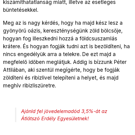
kiszámíthatatlanság miatt, illetve az esetleges
büntetésekkel.
Meg az is nagy kérdés, hogy ha majd kész lesz a
gyönyörű oázis, kereszténységünk zöld bölcsője,
hogyan fog illeszkedni hozzá a földcsuszamlás
krátere. És hogyan fogják tudni azt is bezöldíteni, ha
nincs engedélyük arra a telekre. De ezt majd a
megfelelő időben meglátjuk. Addig is bízzunk Péter
Attilában, aki szentül megígérte, hogy be fogják
zöldíteni és ribizlivel telepíteni a helyet, és majd
meghív ribizliszüretre.
Ajánld fel jövedelemadód 3,5%-át az
Átlátszó Erdély Egyesületnek!