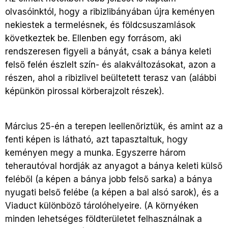
olvasóinktól, hogy a ribizlibányában újra keményen
nekiestek a termelésnek, és földcsuszamlások
következtek be. Ellenben egy forrásom, aki
rendszeresen figyeli a bányát, csak a bánya keleti
felső felén észlelt szín- és alakváltozásokat, azon a
részen, ahol a ribizlivel beültetett terasz van (alábbi
képünkön pirossal körberajzolt részek).
Március 25-én a terepen leellenőriztük, és amint az a
fenti képen is látható, azt tapasztaltuk, hogy
keményen megy a munka. Egyszerre három
teherautóval hordják az anyagot a bánya keleti külső
feléből (a képen a bánya jobb felső sarka) a bánya
nyugati belső felébe (a képen a bal alsó sarok), és a
Viaduct különböző tárolóhelyeire. (A környéken
minden lehetséges földterületet felhasználnak a