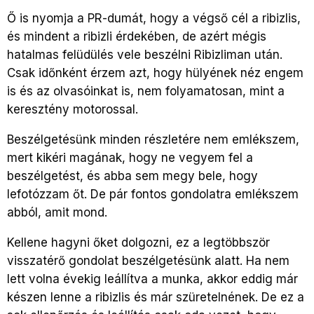
Ő is nyomja a PR-dumát, hogy a végső cél a ribizlis,
és mindent a ribizli érdekében, de azért mégis
hatalmas felüdülés vele beszélni Ribizliman után.
Csak időnként érzem azt, hogy hülyének néz engem
is és az olvasóinkat is, nem folyamatosan, mint a
keresztény motorossal.
Beszélgetésünk minden részletére nem emlékszem,
mert kikéri magának, hogy ne vegyem fel a
beszélgetést, és abba sem megy bele, hogy
lefotózzam őt. De pár fontos gondolatra emlékszem
abból, amit mond.
Kellene hagyni őket dolgozni, ez a legtöbbször
visszatérő gondolat beszélgetésünk alatt. Ha nem
lett volna évekig leállítva a munka, akkor eddig már
készen lenne a ribizlis és már szüretelnének. De ez a