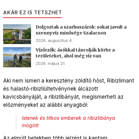
AKÁR EZ IS TETSZHET
Dolgoztak a szarhuszárok: sokat javult a
szennyvíz minősége Szalacson
2026. augusztus 4.
Vízőrzők: ásókkal táncolják körbe a
területeket, ahol még víz van
2026. május 21.
Aki nem ismeri a keresztény zöldítő hőst, Ribizlimant
és halastó-ribizliültetvénynek álcázott
kavicsbányáját, a ribizlibányát, megismerheti az
előzményeket az alábbi anyagból:
Istenek és titkos emberek a ribizlibánya
mögött
Az elmúlt hetekben több jelzést is kaptam