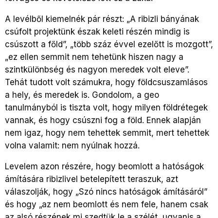
A levélből kiemelnék pár részt: „A ribizli bányának
csúfolt projektünk észak keleti részén mindig is
csúszott a főld”, „több száz évvel ezelőtt is mozgott”,
„ez ellen semmit nem tehetünk hiszen nagy a
szintkülönbség és nagyon meredek volt eleve”.
Tehát tudott volt számukra, hogy földcsuszamlásos
a hely, és meredek is. Gondolom, a geo
tanulmányból is tiszta volt, hogy milyen földrétegek
vannak, és hogy csúszni fog a föld. Ennek alapján
nem igaz, hogy nem tehettek semmit, mert tehettek
volna valamit: nem nyúlnak hozzá.
Levelem azon részére, hogy beomlott a hatóságok
ámítására ribizlivel betelepített teraszuk, azt
válaszolják, hogy „Szó nincs hatóságok ámításáról”
és hogy „az nem beomlott és nem fele, hanem csak
az alsó részének mi szedtük le a szélét, ugyanis a