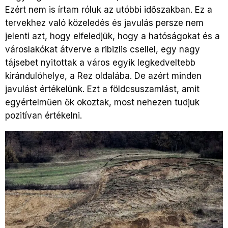
Ezért nem is írtam róluk az utóbbi időszakban. Ez a
tervekhez való közeledés és javulás persze nem
jelenti azt, hogy elfeledjük, hogy a hatóságokat és a
városlakókat átverve a ribizlis csellel, egy nagy
tájsebet nyitottak a város egyik legkedveltebb
kirándulóhelye, a Rez oldalába. De azért minden
javulást értékelünk. Ezt a földcsuszamlást, amit
egyértelműen ők okoztak, most nehezen tudjuk
pozitívan értékelni.