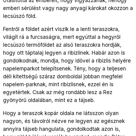
Utasította az embereit, hogy vigyázzanak, nehogy
emberi sérülést vagy nagy anyagi károkat okozzon a
lecsúszó föld.
Fentről a földet azért viszik le a lenti teraszokra,
világít rá a furcsaságra, mert egyúttal a hegyről
lecsúszó termőföldet az alsó teraszokra hordják,
hogy ott táptalaj legyen a ribizlinek. Habár azon is
gondolkodnak, mondja, hogy idővel a ribizlis helyére
napelemparkot telepítsenek. Tény, hogy a teljesen
déli kitettségű száraz domboldal jobban megfelel
napelem-parknak, mint ribizlisnek, ezzel én is
egyetértek. Csak az még rondább lesz a Rez
gyönyörű oldalában, mint ez a tájseb.
Hogy a teraszok kopár oldala ne látsszon olyan
nagyon, és távolról nézve ne legyen az egésznek
annyira tájseb hangulata, gondolkodtak azon is,