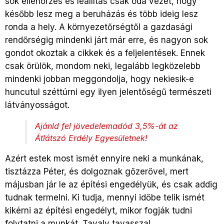
sok ellenőrzés és leállítás csak oda vezet, hogy
később lesz meg a beruházás és több ideig lesz
ronda a hely. A környezetőrségtől a gazdasági
rendőrségig mindenki járt már erre, és nagyon sok
gondot okoztak a cikkek és a feljelentések. Ennek
csak örülök, mondom neki, legalább legközelebb
mindenki jobban meggondolja, hogy nekiesik-e
huncutul széttúrni egy ilyen jelentőségű természeti
látványosságot.
Ajánld fel jövedelemadód 3,5%-át az
Átlátszó Erdély Egyesületnek!
Azért estek most ismét ennyire neki a munkának,
tisztázza Péter, és dolgoznak gőzerővel, mert
májusban jár le az építési engedélyük, és csak addig
tudnak termelni. Ki tudja, mennyi időbe telik ismét
kikérni az építési engedélyt, mikor fogják tudni
folytatni a munkát. Tavaly tavasszal