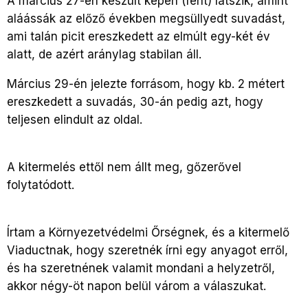
A március 27-én készült képen (fent) látszik, amint
aláássák az előző években megsüllyedt suvadást,
ami talán picit ereszkedett az elmúlt egy-két év
alatt, de azért aránylag stabilan áll.
Március 29-én jelezte forrásom, hogy kb. 2 métert
ereszkedett a suvadás, 30-án pedig azt, hogy
teljesen elindult az oldal.
A kitermelés ettől nem állt meg, gőzerővel
folytatódott.
Írtam a Környezetvédelmi Őrségnek, és a kitermelő
Viaductnak, hogy szeretnék írni egy anyagot erről,
és ha szeretnének valamit mondani a helyzetről,
akkor négy-öt napon belül várom a válaszukat.