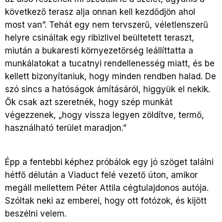
következő terasz alja onnan kell kezdődjön ahol
most van”. Tehát egy nem tervszerű, véletlenszerű
helyre csináltak egy ribizlivel beültetett teraszt,
miután a bukaresti környezetőrség leállíttatta a
munkálatokat a tucatnyi rendellenesség miatt, és be
kellett bizonyítaniuk, hogy minden rendben halad. De
szó sincs a hatóságok ámításáról, higgyük el nekik.
Ők csak azt szeretnék, hogy szép munkát
végezzenek, „hogy vissza legyen zöldítve, termő,
használható terület maradjon.”
Épp a fentebbi képhez próbálok egy jó szöget találni
hétfő délután a Viaduct felé vezető úton, amikor
megáll mellettem Péter Attila cégtulajdonos autója.
Szóltak neki az emberei, hogy ott fotózok, és kijött
beszélni velem.