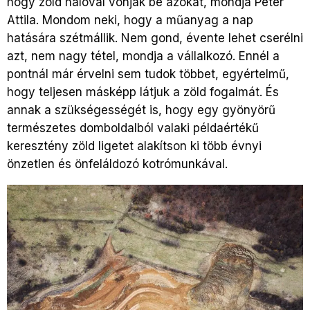
hogy zöld hálóval vonják be azokat, mondja Péter
Attila. Mondom neki, hogy a műanyag a nap
hatására szétmállik. Nem gond, évente lehet cserélni
azt, nem nagy tétel, mondja a vállalkozó. Ennél a
pontnál már érvelni sem tudok többet, egyértelmű,
hogy teljesen másképp látjuk a zöld fogalmát. És
annak a szükségességét is, hogy egy gyönyörű
természetes domboldalból valaki példaértékű
keresztény zöld ligetet alakítson ki több évnyi
önzetlen és önfeláldozó kotrómunkával.