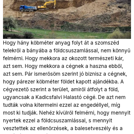
Hogy hány köbméter anyag folyt át a szomszéd
telekről a bányába a földcsuszamlással, nem könnyű
felmérni. Hogy mekkora az okozott természeti kár,
azt sem. Hogy mekkora a cégnek a haszna ebből,
azt sem. Pár ismerősöm szerint jó biznisz a cégnek,
hogy párezer köbméter földet kapott ajándékba. A
cégvezető szerint a terület, amiről átfolyt a föld,
ugyancsak a Kadicsfalvi Halastó cégé. De azt nem
tudták volna kitermelni ezzel az engedéllyel, míg
most ki tudják. Nehéz kívülről felmérni, hogy mennyit
nyertek ezzel a földcsuszamlással, s mennyit
vesztettek az ellenőrzések, a balesetveszély és a