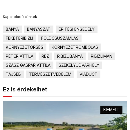
Kapcsolódó címkék
BÁNYA
BÁNYÁSZAT
ÉPÍTÉSI ENGEDÉLY
FEKETERIBIZLI
FÖLDCSUSZAMLÁS
KÖRNYEZETŐRSÉG
KÖRNYEZETROMBOLÁS
PÉTER ATTILA
REZ
RIBIZLIBÁNYA
RIBIZLIMAN
SZÁSZ GÁSPÁR ATTILA
SZÉKELYUDVARHELY
TÁJSEB
TERMÉSZETVÉDELEM
VIADUCT
Ez is érdekelhet
KIEMELT