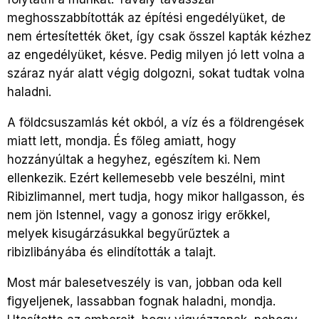
meghosszabbították az építési engedélyüket, de
nem értesítették őket, így csak ősszel kapták kézhez
az engedélyüket, késve. Pedig milyen jó lett volna a
száraz nyár alatt végig dolgozni, sokat tudtak volna
haladni.
A földcsuszamlás két okból, a víz és a földrengések
miatt lett, mondja. És főleg amiatt, hogy
hozzányúltak a hegyhez, egészítem ki. Nem
ellenkezik. Ezért kellemesebb vele beszélni, mint
Ribizlimannel, mert tudja, hogy mikor hallgasson, és
nem jön Istennel, vagy a gonosz irigy erőkkel,
melyek kisugárzásukkal begyűrűztek a
ribizlibányába és elindították a talajt.
Most már balesetveszély is van, jobban oda kell
figyeljenek, lassabban fognak haladni, mondja.