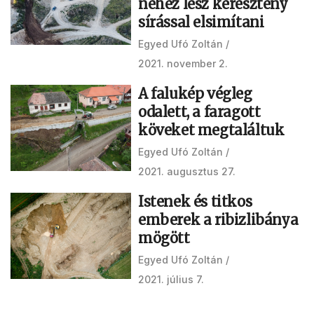
nehéz lesz keresztény
sírással elsimítani
Egyed Ufó Zoltán
2021. november 2.
A falukép végleg
odalett, a faragott
köveket megtaláltuk
Egyed Ufó Zoltán
2021. augusztus 27.
Istenek és titkos
emberek a ribizlibánya
mögött
Egyed Ufó Zoltán
2021. július 7.