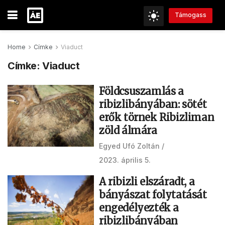
Támogass
Home
Címke
Viaduct
Címke:
Viaduct
Földcsuszamlás a
ribizlibányában: sötét
erők törnek Ribizliman
zöld álmára
Egyed Ufó Zoltán
2023. április 5.
A ribizli elszáradt, a
bányászat folytatását
engedélyezték a
ribizlibányában