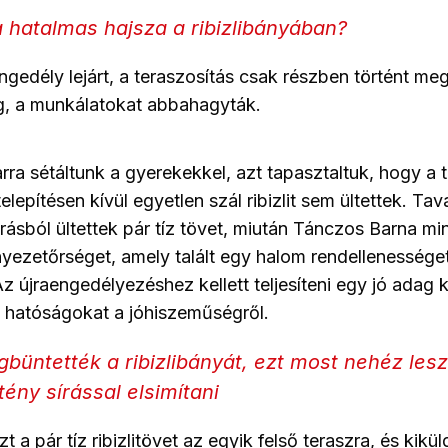
a hatalmas hajsza a ribizlibányában?
gedély lejárt, a teraszosítás csak részben történt meg,
g, a munkálatokat abbahagyták.
ra sétáltunk a gyerekekkel, azt tapasztaltuk, hogy a t
lepítésen kívül egyetlen szál ribizlit sem ültettek. Tava
ásból ültettek pár tíz tövet, miután Tánczos Barna min
yezetőrséget, amely talált egy halom rendellenességet é
z újraengedélyezéshez kellett teljesíteni egy jó adag 
 hatóságokat a jóhiszeműségről.
gbüntették a ribizlibányát, ezt most nehéz lesz
ény sírással elsimítani
zt a pár tíz ribizlitövet az egyik felső teraszra, és kikü