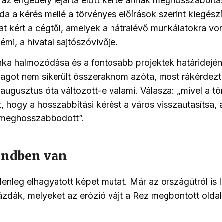
az engedély lejárta előtt kérte annak meghosszabbítá
oda a kérés mellé a törvényes előírások szerint kiegész
kért a cégtől, amelyek a hátralévő munkálatokra von
mi, a hivatal sajtószóvivője.
ka halmozódása és a fontosabb projektek határidején
nyagot nem sikerült összeraknom azóta, most rákérdez
 augusztus óta változott-e valami. Válasza: „mivel a t
t, hogy a hosszabbítási kérést a város visszautasítsa,
 meghosszabbodott”.
endben van
elenleg elhagyatott képet mutat. Már az országútról is 
zdák, melyeket az erózió vájt a Rez megbontott olda