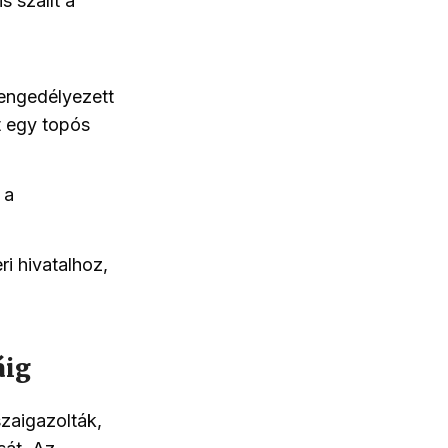
s szállt a
 engedélyezett
t egy topós
 a
ri hivatalhoz,
áig
zaigazolták,