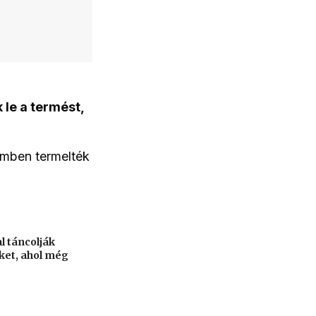
 le a termést,
temben termelték
l táncolják
eket, ahol még