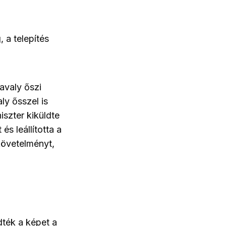
 a telepítés
avaly őszi
ly ősszel is
iszter kiküldte
s leállította a
követelményt,
ldték a képet a