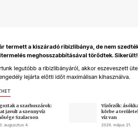
r termett a kiszáradó ribizlibánya, de nem szedték
itermelés meghosszabbításával törődtek. Sikerült!
 írtunk legutóbb a ribizlibányáról, akkor eszeveszett ü
ngedély lejárta előtti időt maximálisan kihasználva.
ZHET
goztak a szarhuszárok:
Vízőrzők: ásókka
at javult a szennyvíz
körbe a terület
ősége Szalacson
víz van
6. augusztus 4.
2026. május 21.