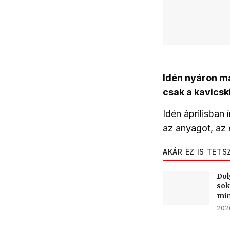
Idén nyáron má
csak a kavicsk
Idén áprilisban
az anyagot, az e
AKÁR EZ IS TETS
Dol
sok
min
202