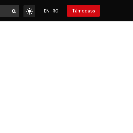
Támogass
EN
RO