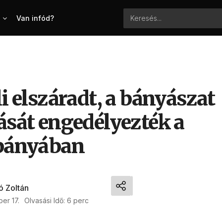
Van infód?
li elszáradt, a bányászat
ását engedélyezték a
ibányában
ó Zoltán
er 17.
Olvasási Idő: 6 perc