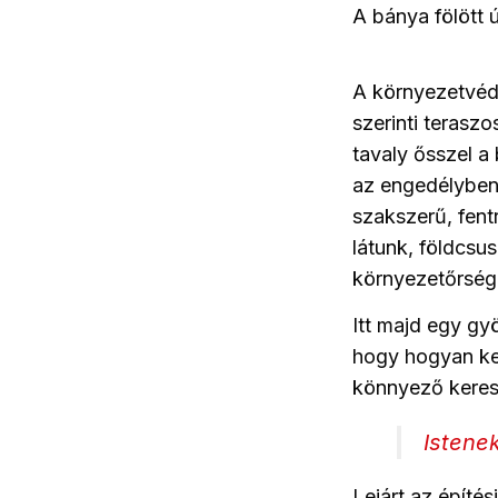
A bánya fölött ú
A környezetvéde
szerinti terasz
tavaly ősszel a
az engedélyben e
szakszerű, fentr
látunk, földcsu
környezetőrség
Itt majd egy gy
hogy hogyan kell
könnyező keres
Istene
Lejárt az építés