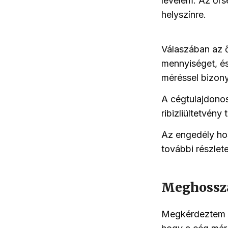
levelem. Az őrs
helyszínre.
Válaszában az ő
mennyiséget, és
méréssel bizony
A cégtulajdonos
ribizliültetvény
Az engedély hos
további részlete
Meghossza
Megkérdeztem a 