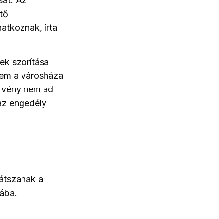
sát. Az
ítő
atkoznak, írta
ek szorítása
tem a városháza
örvény nem ad
 az engedély
látszanak a
lába.