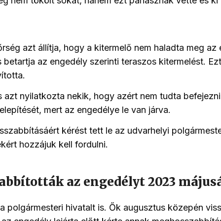
ég nem tökölt sokat, hanem ezt panasznak vette és ki i
rség azt állítja, hogy a kitermelő nem haladta meg az
 betartja az engedély szerinti teraszos kitermelést. Ez
ította.
 azt nyilatkozta nekik, hogy azért nem tudta befejezni
 telepítését, mert az engedélye le van járva.
szabbításáért kérést tett le az udvarhelyi polgármeste
kért hozzájuk kell fordulni.
bbították az engedélyt 2023 május
polgármesteri hivatalt is. Ők augusztus közepén viss