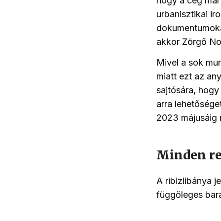
hogy a cég már 
urbanisztikai ir
dokumentumokat 
akkor Zörgő Noé
Mivel a sok mun
miatt ezt az a
sajtósára, hogy
arra lehetősége
2023 májusáig
Minden r
A ribizlibánya j
függőleges bará