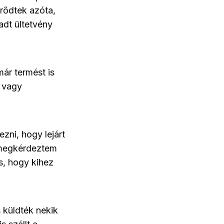
örődtek azóta,
adt ültetvény
már termést is
, vagy
zni, hogy lejárt
n megkérdeztem
s, hogy kihez
s küldték nekik