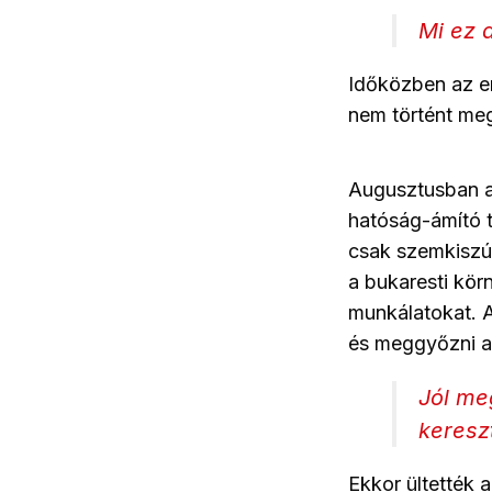
Mi ez 
Időközben az en
nem történt me
Augusztusban ar
hatóság-ámító te
csak szemkiszúr
a bukaresti körn
munkálatokat. A
és meggyőzni a
Jól me
kereszt
Ekkor ültették a