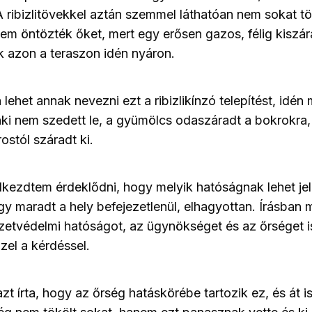
 A ribizlitövekkel aztán szemmel láthatóan nem sokat t
em öntözték őket, mert egy erősen gazos, félig kiszár
nk azon a teraszon idén nyáron.
 lehet annak nevezni ezt a ribizlikínzó telepítést, idén 
nki nem szedett le, a gyümölcs odaszáradt a bokrokra
ostól száradt ki.
kezdtem érdeklődni, hogy melyik hatóságnak lehet jele
úgy maradt a hely befejezetlenül, elhagyottan. Írásba
etvédelmi hatóságot, az ügynökséget és az őrséget i
zzel a kérdéssel.
t írta, hogy az őrség hatáskörébe tartozik ez, és át i