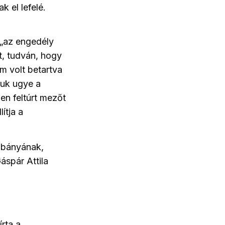
k el lefelé.
 „az engedély
t, tudván, hogy
m volt betartva
tjuk ugye a
űen feltúrt mezőt
ítja a
n bányának,
áspár Attila
írta a