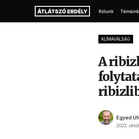
Rólunk
Témáink
KLÍMAVÁLSÁG
A ribiz
folytat
ribizl
Egyed Uf
2022. októb