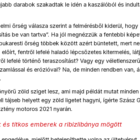
jabb darabok szakadtak le idén a kaszálóból és indulta
lmi őrség válasza szerint a felmérésből kiderül, hogy
osítás be van tartva”. Ha jól megnézzük a fentebbi képe
 bukaresti őrség többek között azért büntetett, mert ne
lőírt, fentről lefelé haladó lépcsőzetes kitermelés, lá
ől lefelé történő teraszosítást? Vagy egy véletlenszer
szamlással és erózióval? Na, de minden rendben van, áll
.
önyörű zöld sziget lesz, ami majd példát mutat minde
 tájseb helyett egy zöld ligetet hagyni, ígérte Szász G
ztény motoros 2021 nyarán.
k és titkos emberek a ribizlibánya mögött
i engedélye, mielőtt betelepíthette volna az ültetvényt, 