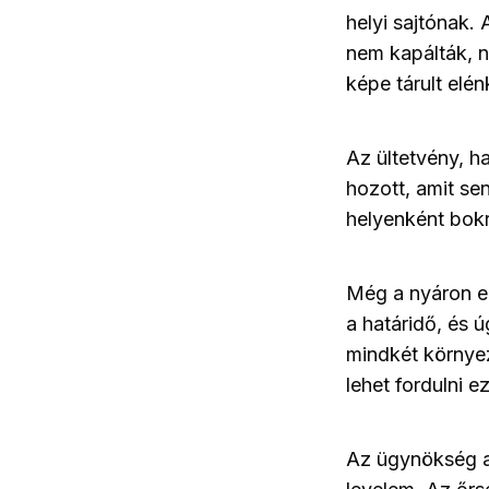
helyi sajtónak.
nem kapálták, n
képe tárult elé
Az ültetvény, ha
hozott, amit se
helyenként bokr
Még a nyáron el
a határidő, és 
mindkét környez
lehet fordulni e
Az ügynökség az