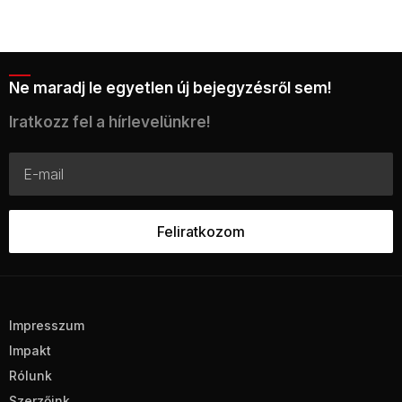
Ne maradj le egyetlen új bejegyzésről sem!
Iratkozz fel a hírlevelünkre!
Impresszum
Impakt
Rólunk
Szerzőink