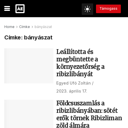
Támogass
Home
Címke
bányászat
Címke:
bányászat
Leállította és
megbüntette a
környezetőrség a
ribizlibányát
Egyed Ufó Zoltán
2023. április 17.
Földcsuszamlás a
ribizlibányában: sötét
erők törnek Ribizliman
zöld álmára