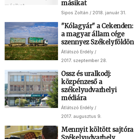
másikat
Sipos Zoltán
2018. január 31.
"Kólagyár" a Cekenden:
a magyar állam cége
szennyez Székelyföldön
Átlátszó Erdély
2017. szeptember 28.
Ossz és uralkodj:
közpénzeső a
székelyudvarhelyi
médiára
Átlátszó Erdély
2017. augusztus 9.
Mennyit költött sajtóra
Székelyudvarhely