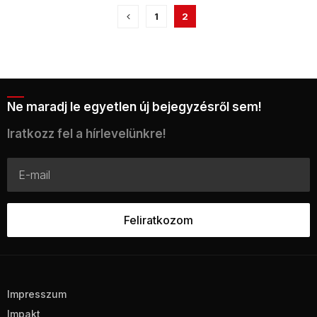
1
2
Ne maradj le egyetlen új bejegyzésről sem!
Iratkozz fel a hírlevelünkre!
Impresszum
Impakt