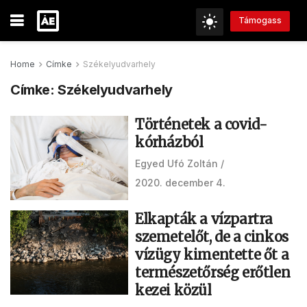
Támogass
Home
Címke
Székelyudvarhely
Címke:
Székelyudvarhely
Történetek a covid-
kórházból
Egyed Ufó Zoltán
2020. december 4.
Elkapták a vízpartra
szemetelőt, de a cinkos
vízügy kimentette őt a
természetőrség erőtlen
kezei közül