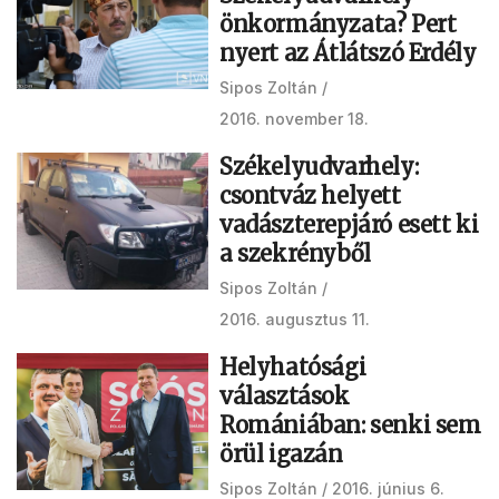
önkormányzata? Pert
nyert az Átlátszó Erdély
Sipos Zoltán
2016. november 18.
Székelyudvarhely:
csontváz helyett
vadászterepjáró esett ki
a szekrényből
Sipos Zoltán
2016. augusztus 11.
Helyhatósági
választások
Romániában: senki sem
örül igazán
Sipos Zoltán
2016. június 6.