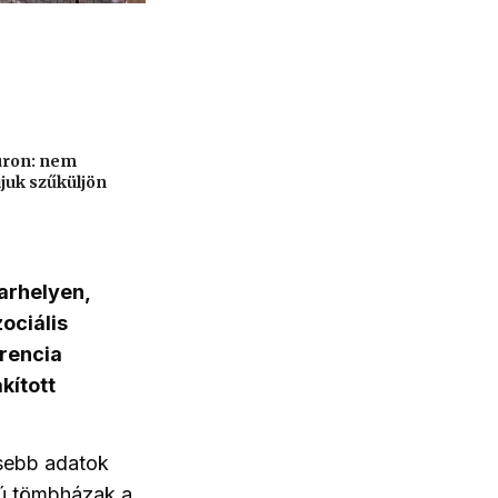
úron: nem
juk szűküljön
arhelyen,
ociális
rencia
kított
ssebb adatok
gú tömbházak a