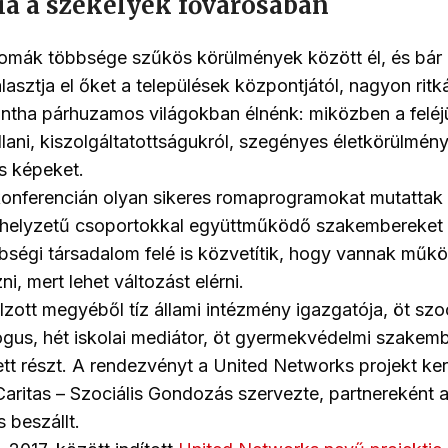
ia a székelyek fővárosában
romák többsége szűkös körülmények között él, és bár á
lasztja el őket a települések központjától, nagyon ritk
ntha párhuzamos világokban élnénk: miközben a feléj
allani, kiszolgáltatottságukról, szegényes életkörülmén
s képeket.
konferencián olyan sikeres romaprogramokat mutattak
s helyzetű csoportokkal együttműködő szakembereket 
bségi társadalom felé is közvetítik, hogy vannak mű
, mert lehet változást elérni.
ott megyéből tíz állami intézmény igazgatója, öt szoci
gus, hét iskolai mediátor, öt gyermekvédelmi szakem
tt részt. A rendezvényt a United Networks projekt ke
Caritas – Szociális Gondozás szervezte, partnereként a
 beszállt.