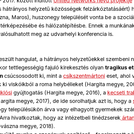
 2017. között indított
United Networks nevű projektje
hátrányos helyzetű közösségek felzárkóztatásáért)
zna, Maros), huszonegy települését vonta be a szociál
eltérképezésébe és hálózatépítésbe. Ennek a munkána
valósulhatott meg az udvarhelyi konferencia is.
feszült hangulat, a hátrányos helyzetűekkel szembeni 
kor tettlegességig fajuló kirekesztés olyan
tragikus e
an
csúcsosodott ki, mint a
csíkszentmártoni
eset, ahol v
k ki viskóikból a roma helybélieket (Hargita megye, 20
klósi
gyújtogatás (Hargita megye, 2016), a
kecseti tr
argita megye, 2017), de ide sorolhatjuk azt is, hogy a
 hogy településükön árva vagy elhagyott gyermekek s
 Arra hivatkoztak, hogy az intézetbeli tinédzserek
árta
vászna megye, 2018).