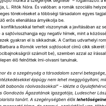
yűjtő munka a szegények segítése” – fogalmazott a k
ja, L. Ritók Nóra. És valóban: a romák szociális helyze
leges törekvéseket a többségi társadalom egyes tagja
ülő erős ellenállása árnyékolja be.
, konfliktusokkal terhelt viszonynak a javításában az s
a sajtóvisszhangja egy negatív hírnek, mint a közössé
 ezek gyakran el is sikkadnak. A Caritas udvarhelyi r
 Barbara a
Romák vertek sajtósokat
című cikk sikerét 
ocibajnokságról számolt be), szemben azzal az írással, 
epen élő felnőttek írni-olvasni tanulnak.
or és a szegénység a társadalom szervi betegsége,
intézkedésekkel éppúgy nem lehet meggyógyítani, min
áit babonás ráolvasásokkal”
–
idézte a Gyulafehérvá
is Gondozás Ágazatának igazgatója, Ludescher Lás
piarista tanárt. A szegénységben élők
lehetőségeine