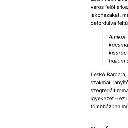
város felől érk
lakóházakat, maj
befordulva felt
Amikor 
kocsma 
kissrác
hallom 
Leskó Barbara, 
szakmai irányító
szegregált roma
igyekezet – ez 
tömbházban műk