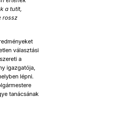
en értenek
 a tutit,
e rossz
 eredményeket
etlen választási
szereti a
ny igazgatója,
helyben lépni.
olgármestere
egye tanácsának