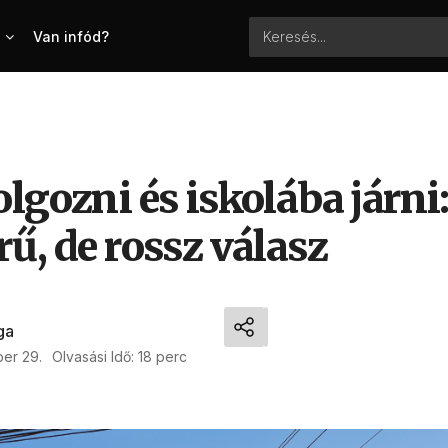
Van infód?
lgozni és iskolába járni
ű, de rossz válasz
ga
ber 29.
Olvasási Idő: 18 perc