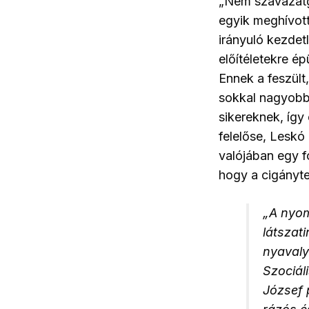
„Nem szavazatg
egyik meghívott
irányuló kezdet
előítéletekre ép
Ennek a feszült
sokkal nagyobb 
sikereknek, így
felelőse, Leskó
valójában egy f
hogy a cigánytel
„
A nyom
látszat
nyavaly
Szociál
József 