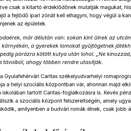
ezve csak a kitartó érdeklődőnek mutatják magukat, hi
d a fejlődő ipari zónát kell elhagyni, hogy végül a ka
űnjenek az épületek.
odaérek, már délután van: sokan kint ülnek az utcán
környékén, a gyerekek lomokat gyűjtögetnek játékh
 pedig pórázra kötött kutya után lohol. „Ne kínozzad, 
a távolból, ahogy többen rendre utasítják.
a Gyulafehérvári Caritas székelyudvarhelyi romaprog
ja a helyi szociális központban vár, ahonnan majd elkís
 iskolában tartott Caritas-foglalkozásra is. Kevés pén
látszik a szociális központ felszereltségén, amely ugy
ödik, amilyenben a budvári romák élnek, csak jobb á