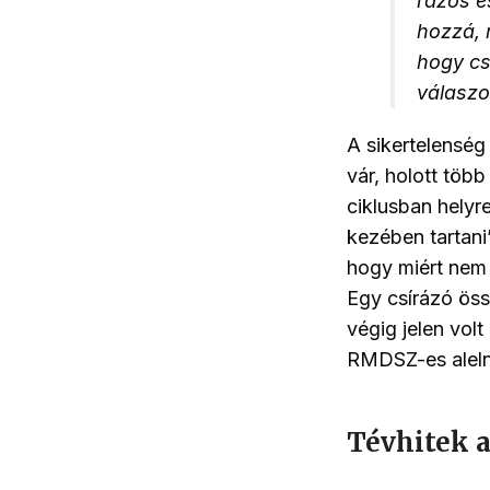
rázós é
hozzá, 
hogy cs
válaszo
A sikertelenség
vár, holott több
ciklusban helyre
kezében tartani
hogy miért nem 
Egy csírázó öss
végig jelen vol
RMDSZ-es aleln
Tévhitek 