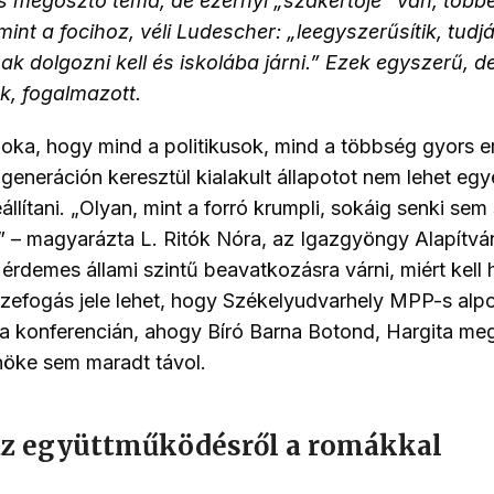
s megosztó téma, de ezernyi
„
szakértője” van, több
mint a focihoz, véli Ludescher:
„
leegyszerűsítik, tudják
ak dolgozni kell és iskolába járni.” Ezek egyszerű, d
k, fogalmazott.
 oka, hogy mind a politikusok, mind a többség gyors
 generáción keresztül kialakult állapotot nem lehet egy
állítani. „Olyan, mint a forró krumpli, sokáig senki sem 
” – magyarázta L. Ritók Nóra, az Igazgyöngy Alapítvá
érdemes állami szintű beavatkozásra várni, miért kell 
zefogás jele lehet, hogy Székelyudvarhely MPP-s alp
t a konferencián, ahogy Bíró Barna Botond, Hargita m
öke sem maradt távol.
az együttműködésről a romákkal