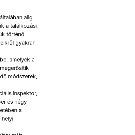
ltalában alig
ák a találkozási
ük történő
yeikről gyakran
 be, amelyek a
megerősítik
ködő módszerek,
ális inspektor,
ber és négy
retében a
 helyi