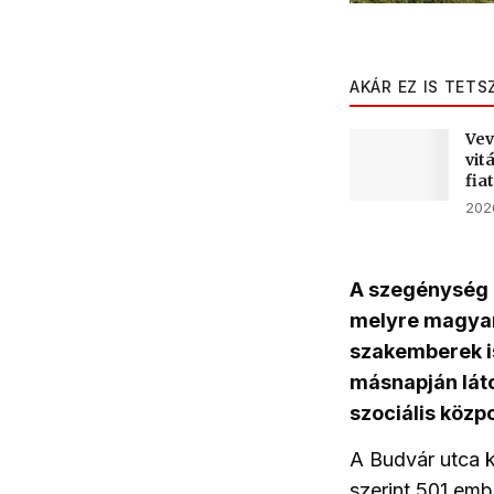
AKÁR EZ IS TETS
Vev
vit
fia
2026
A szegénység 
melyre magyaro
szakemberek is
másnapján láto
szociális közp
A Budvár utca k
szerint 501 emb