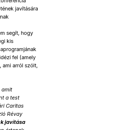
onferencia
tének javítására
inak
em segít, hogy
gi kis
omaprogramjának
idézi fel (amely
ami arról szólt,
 amit
t a test
ri Caritas
zló Révay
k javítása