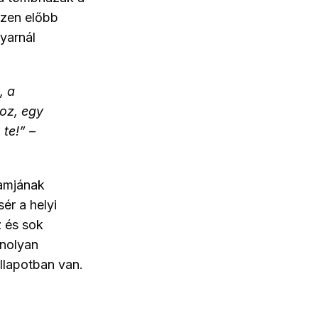
szen előbb
nyarnál
, a
oz, egy
te!” –
ramjának
ér a helyi
z és sok
anolyan
llapotban van.