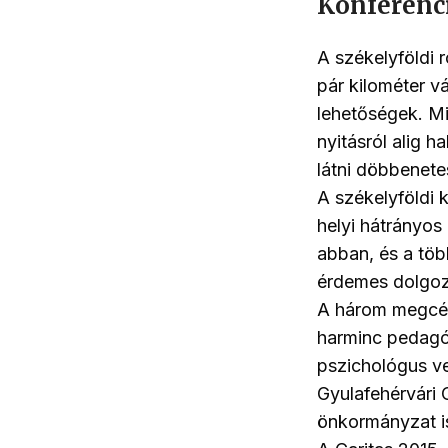
Konferenc
A székelyföldi 
pár kilométer vá
lehetőségek. Mi
nyitásról alig h
látni döbbenete
A székelyföldi 
helyi hátrányo
abban, és a töb
érdemes dolgozni
A három megcélz
harminc pedagó
pszichológus ve
Gyulafehérvári 
önkormányzat is