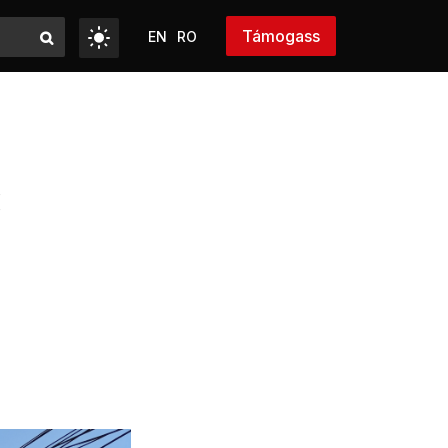
Támogass
EN
RO
: