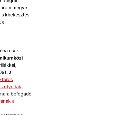
(
integrált
 három megye
is kirekesztés
k a
néha csak
tnikumközi
illákkal,
09), a
aktoros
szotyoriak
zámára befogadó
nának a