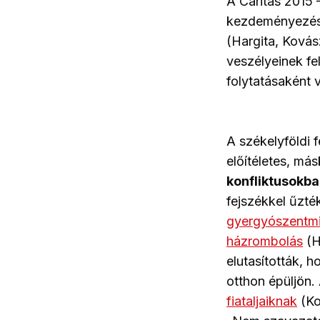
A Caritas 2015 –
kezdeményezés 
(Hargita, Kovás
veszélyeinek f
folytatásaként 
A székelyföldi 
előítéletes, más
konfliktusokb
fejszékkel űzté
gyergyószentmi
házrombolás
(H
elutasították,
otthon épüljön.
fiataljaiknak
(Ko