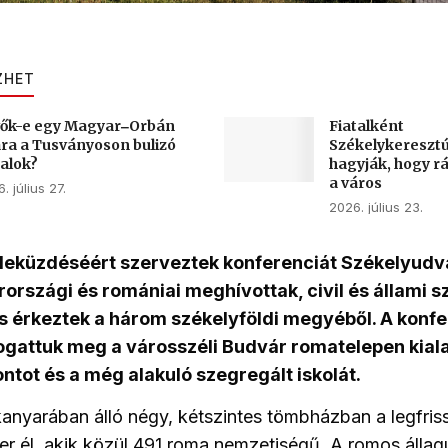
ZHET
ők-e egy Magyar‒Orbán
Fiatalként
ára a Tusványoson bulizó
Székelykereszt
talok?
hagyják, hogy rá
a város
. július 27.
2026. július 23.
leküzdéséért szerveztek konferenciát Székelyudv
rszági és romániai meghívottak, civil és állami sz
 érkeztek a három székelyföldi megyéből. A konfe
gattuk meg a városszéli Budvár romatelepen kiala
ontot és a még alakuló szegregált iskolát.
anyarában álló négy, kétszintes tömbházban a legfri
er él, akik közül 491 roma nemzetiségű. A romos álla