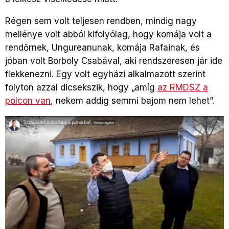
Régen sem volt teljesen rendben, mindig nagy
mellénye volt abból kifolyólag, hogy komája volt a
rendőrnek, Ungureanunak, komája Rafainak, és
jóban volt Borboly Csabával, aki rendszeresen jár ide
flekkenezni. Egy volt egyházi alkalmazott szerint
folyton azzal dicsekszik, hogy „amíg
az RMDSZ a
polcon van
, nekem addig semmi bajom nem lehet”.