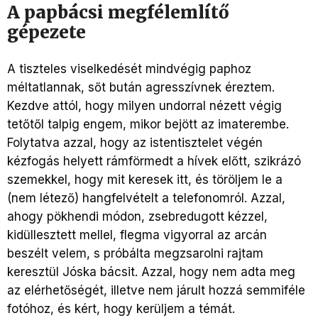
A papbácsi megfélemlítő
gépezete
A tiszteles viselkedését mindvégig paphoz
méltatlannak, sőt bután agresszívnek éreztem.
Kezdve attól, hogy milyen undorral nézett végig
tetőtől talpig engem, mikor bejött az imaterembe.
Folytatva azzal, hogy az istentisztelet végén
kézfogás helyett rámförmedt a hívek előtt, szikrázó
szemekkel, hogy mit keresek itt, és töröljem le a
(nem létező) hangfelvételt a telefonomról. Azzal,
ahogy pökhendi módon, zsebredugott kézzel,
kidüllesztett mellel, flegma vigyorral az arcán
beszélt velem, s próbálta megzsarolni rajtam
keresztül Jóska bácsit. Azzal, hogy nem adta meg
az elérhetőségét, illetve nem járult hozzá semmiféle
fotóhoz, és kért, hogy kerüljem a témát.