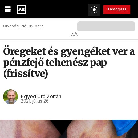
Támogass
Olvasási Idő: 32 perc
A
A
Öregeket és gyengéket ver a
pénzfejő tehenész pap
(frissítve)
Egyed Ufó Zoltán
2021. július 26.