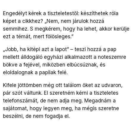
Engedélyt kérek a tiszteletestől: készíthetek róla
képet a cikkhez? „Nem, nem járulok hozzá
semmihez. S megkérem, hogy ha lehet, akkor kerülje
ezt a témát, mert fölösleges.”
„Jobb, ha kitépi azt a lapot” – teszi hozzá a pap
mellett álldogáló egyházi alkalmazott a noteszemre
bökve a fejével, miközben elbúcsúznak, és
eloldalognak a papilak felé.
Kifele jöttömben még ott találom őket az udvaron,
pár szót váltunk. El szeretném kérni a tiszteletes
telefonszámát, de nem adja meg. Megadnám a
sajátomat, hogy legyen meg, ha mégis szeretne
beszélni, de nem fogadja el.