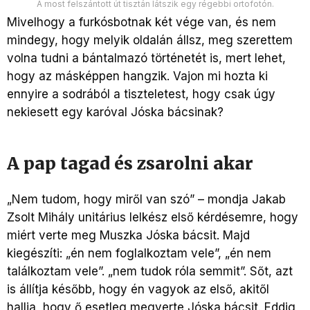
A most felszántott út tisztán látszik egy régebbi ortofotón.
Mivelhogy a furkósbotnak két vége van, és nem
mindegy, hogy melyik oldalán állsz, meg szerettem
volna tudni a bántalmazó történetét is, mert lehet,
hogy az másképpen hangzik. Vajon mi hozta ki
ennyire a sodrából a tiszteletest, hogy csak úgy
nekiesett egy karóval Jóska bácsinak?
A pap tagad és zsarolni akar
„Nem tudom, hogy miről van szó” – mondja Jakab
Zsolt Mihály unitárius lelkész első kérdésemre, hogy
miért verte meg Muszka Jóska bácsit. Majd
kiegészíti: „én nem foglalkoztam vele”, „én nem
találkoztam vele”. „nem tudok róla semmit”. Sőt, azt
is állítja később, hogy én vagyok az első, akitől
hallja, hogy ő esetleg megverte Jóska bácsit. Eddig