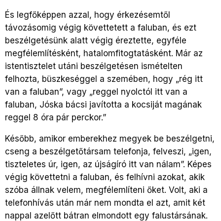
És legfőképpen azzal, hogy érkezésemtől
távozásomig végig követtetett a faluban, és ezt
beszélgetésünk alatt végig éreztette, egyféle
megfélemlítésként, hatalomfitogtatásként. Már az
istentisztelet utáni beszélgetésen ismételten
felhozta, büszkeséggel a szemében, hogy „rég itt
van a faluban”, vagy „reggel nyolctól itt van a
faluban, Jóska bácsi javította a kocsiját magának
reggel 8 óra pár perckor.”
Később, amikor emberekhez megyek be beszélgetni,
cseng a beszélgetőtársam telefonja, felveszi, „igen,
tiszteletes úr, igen, az újságíró itt van nálam”. Képes
végig követtetni a faluban, és felhívni azokat, akik
szóba állnak velem, megfélemlíteni őket. Volt, aki a
telefonhívás után már nem mondta el azt, amit két
nappal azelőtt bátran elmondott egy falustársának.