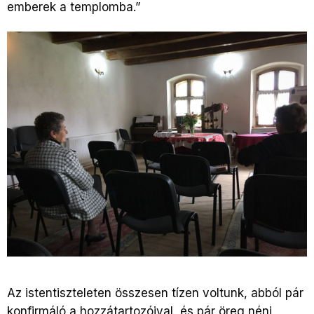
emberek a templomba.”
Az istentiszteleten összesen tízen voltunk, abból pár
konfirmáló a hozzátartozóival, és pár öreg néni