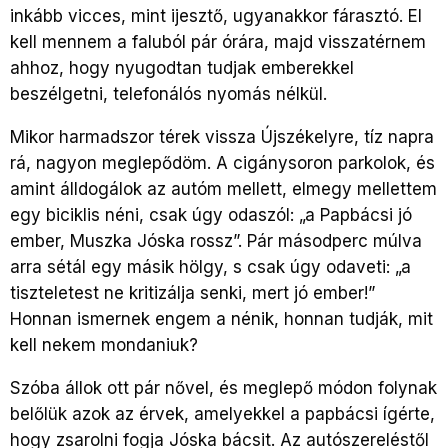
inkább vicces, mint ijesztő, ugyanakkor fárasztó. El
kell mennem a faluból pár órára, majd visszatérnem
ahhoz, hogy nyugodtan tudjak emberekkel
beszélgetni, telefonálós nyomás nélkül.
Mikor harmadszor térek vissza Újszékelyre, tíz napra
rá, nagyon meglepődöm. A cigánysoron parkolok, és
amint álldogálok az autóm mellett, elmegy mellettem
egy biciklis néni, csak úgy odaszól: „a Papbácsi jó
ember, Muszka Jóska rossz”. Pár másodperc múlva
arra sétál egy másik hölgy, s csak úgy odaveti: „a
tiszteletest ne kritizálja senki, mert jó ember!”
Honnan ismernek engem a nénik, honnan tudják, mit
kell nekem mondaniuk?
Szóba állok ott pár nővel, és meglepő módon folynak
belőlük azok az érvek, amelyekkel a papbácsi ígérte,
hogy zsarolni fogja Jóska bácsit. Az autószereléstől