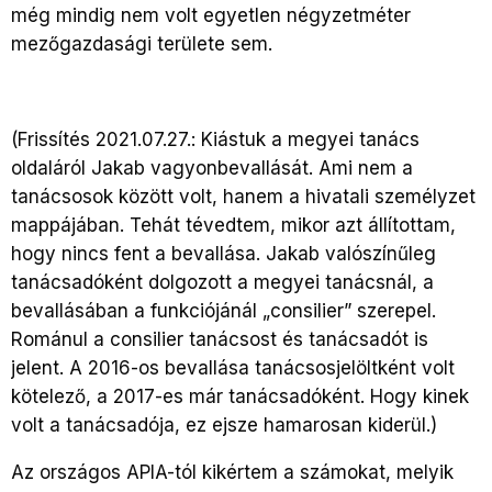
még mindig nem volt egyetlen négyzetméter
mezőgazdasági területe sem.
(Frissítés 2021.07.27.: Kiástuk a megyei tanács
oldaláról Jakab vagyonbevallását. Ami nem a
tanácsosok között volt, hanem a hivatali személyzet
mappájában. Tehát tévedtem, mikor azt állítottam,
hogy nincs fent a bevallása. Jakab valószínűleg
tanácsadóként dolgozott a megyei tanácsnál, a
bevallásában a funkciójánál „consilier” szerepel.
Románul a consilier tanácsost és tanácsadót is
jelent. A 2016-os bevallása tanácsosjelöltként volt
kötelező, a 2017-es már tanácsadóként. Hogy kinek
volt a tanácsadója, ez ejsze hamarosan kiderül.)
Az országos APIA-tól kikértem a számokat, melyik