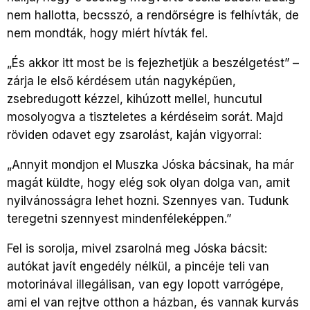
nem hallotta, becsszó, a rendőrségre is felhívták, de
nem mondták, hogy miért hívták fel.
„És akkor itt most be is fejezhetjük a beszélgetést” –
zárja le első kérdésem után nagyképűen,
zsebredugott kézzel, kihúzott mellel, huncutul
mosolyogva a tiszteletes a kérdéseim sorát. Majd
röviden odavet egy zsarolást, kaján vigyorral:
„Annyit mondjon el Muszka Jóska bácsinak, ha már
magát küldte, hogy elég sok olyan dolga van, amit
nyilvánosságra lehet hozni. Szennyes van. Tudunk
teregetni szennyest mindenféleképpen.”
Fel is sorolja, mivel zsarolná meg Jóska bácsit:
autókat javít engedély nélkül, a pincéje teli van
motorinával illegálisan, van egy lopott varrógépe,
ami el van rejtve otthon a házban, és vannak kurvás