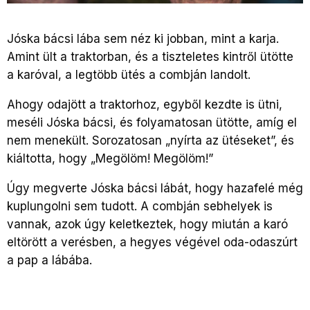
Jóska bácsi lába sem néz ki jobban, mint a karja.
Amint ült a traktorban, és a tiszteletes kintről ütötte
a karóval, a legtöbb ütés a combján landolt.
Ahogy odajött a traktorhoz, egyből kezdte is ütni,
meséli Jóska bácsi, és folyamatosan ütötte, amíg el
nem menekült. Sorozatosan „nyírta az ütéseket”, és
kiáltotta, hogy „Megölöm! Megölöm!”
Úgy megverte Jóska bácsi lábát, hogy hazafelé még
kuplungolni sem tudott. A combján sebhelyek is
vannak, azok úgy keletkeztek, hogy miután a karó
eltörött a verésben, a hegyes végével oda-odaszúrt
a pap a lábába.