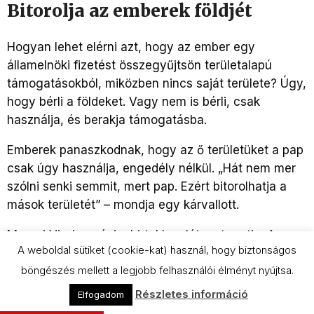
Bitorolja az emberek földjét
Hogyan lehet elérni azt, hogy az ember egy
államelnöki fizetést összegyűjtsön területalapú
támogatásokból, miközben nincs saját területe? Úgy,
hogy bérli a földeket. Vagy nem is bérli, csak
használja, és berakja támogatásba.
Emberek panaszkodnak, hogy az ő területüket a pap
csak úgy használja, engedély nélkül. „Hát nem mer
szólni senki semmit, mert pap. Ezért bitorolhatja a
mások területét” – mondja egy kárvallott.
Murvai Virgina néni a birtoklevelét mutogatja. A
A weboldal sütiket (cookie-kat) használ, hogy biztonságos
kaszálót a pap elfoglalta, mondja. Az adót a néni
böngészés mellett a legjobb felhasználói élményt nyújtsa.
fizeti utána, a teheneket a pap legelteti rajta. Bement
a tanácshoz, hogy ha már a pap használja a
Részletes információ
Elfogadom
területét, akkor legalább az adót is fizesse utána. A