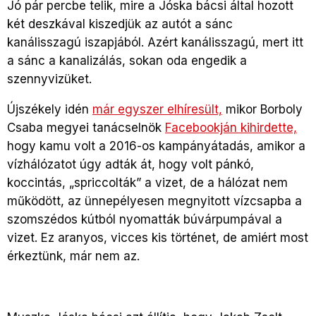
Jó pár percbe telik, mire a Jóska bácsi által hozott
két deszkával kiszedjük az autót a sánc
kanálisszagú iszapjából. Azért kanálisszagú, mert itt
a sánc a kanalizálás, sokan oda engedik a
szennyvizüket.
Újszékely idén
már egyszer elhíresült,
mikor Borboly
Csaba megyei tanácselnök
Facebookján kihirdette,
hogy kamu volt a 2016-os kampányátadás, amikor a
vízhálózatot úgy adták át, hogy volt pánkó,
koccintás, „spriccolták” a vizet, de a hálózat nem
működött, az ünnepélyesen megnyitott vízcsapba a
szomszédos kútból nyomatták búvárpumpával a
vizet. Ez aranyos, vicces kis történet, de amiért most
érkeztünk, már nem az.