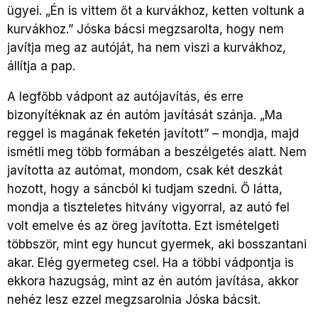
ügyei. „Én is vittem őt a kurvákhoz, ketten voltunk a
kurvákhoz.” Jóska bácsi megzsarolta, hogy nem
javítja meg az autóját, ha nem viszi a kurvákhoz,
állítja a pap.
A legfőbb vádpont az autójavítás, és erre
bizonyítéknak az én autóm javítását szánja. „Ma
reggel is magának feketén javított” – mondja, majd
ismétli meg több formában a beszélgetés alatt. Nem
javította az autómat, mondom, csak két deszkát
hozott, hogy a sáncból ki tudjam szedni. Ő látta,
mondja a tiszteletes hitvány vigyorral, az autó fel
volt emelve és az öreg javította. Ezt ismételgeti
többször, mint egy huncut gyermek, aki bosszantani
akar. Elég gyermeteg csel. Ha a többi vádpontja is
ekkora hazugság, mint az én autóm javítása, akkor
nehéz lesz ezzel megzsarolnia Jóska bácsit.