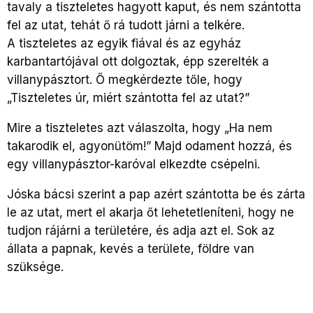
tavaly a tiszteletes hagyott kaput, és nem szántotta
fel az utat, tehát ő rá tudott járni a telkére.
A tiszteletes az egyik fiával és az egyház
karbantartójával ott dolgoztak, épp szerelték a
villanypásztort. Ő megkérdezte tőle, hogy
„Tiszteletes úr, miért szántotta fel az utat?”
Mire a tiszteletes azt válaszolta, hogy „Ha nem
takarodik el, agyonütöm!” Majd odament hozzá, és
egy villanypásztor-karóval elkezdte csépelni.
Jóska bácsi szerint a pap azért szántotta be és zárta
le az utat, mert el akarja őt lehetetleníteni, hogy ne
tudjon rájárni a területére, és adja azt el. Sok az
állata a papnak, kevés a területe, földre van
szüksége.