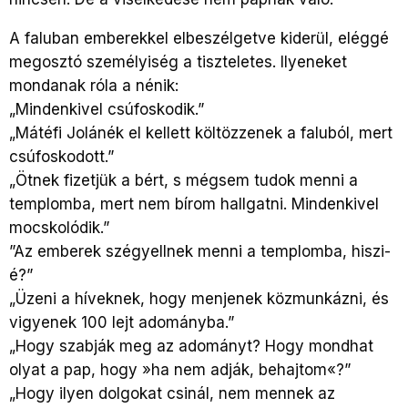
A faluban emberekkel elbeszélgetve kiderül, eléggé
megosztó személyiség a tiszteletes. Ilyeneket
mondanak róla a nénik:
„Mindenkivel csúfoskodik.”
„Mátéfi Jolánék el kellett költözzenek a faluból, mert
csúfoskodott.”
„Ötnek fizetjük a bért, s mégsem tudok menni a
templomba, mert nem bírom hallgatni. Mindenkivel
mocskolódik.”
”Az emberek szégyellnek menni a templomba, hiszi-
é?”
„Üzeni a híveknek, hogy menjenek közmunkázni, és
vigyenek 100 lejt adományba.”
„Hogy szabják meg az adományt? Hogy mondhat
olyat a pap, hogy »ha nem adják, behajtom«?”
„Hogy ilyen dolgokat csinál, nem mennek az