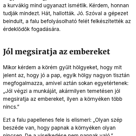
a kurvákig mind ugyanazt ismétlik. Kérdem, honnan
tudják mindezt. Hát, hallották. Jó. Szóval a gépezet
beindult, a falu befolyásolható felét felkészítették az
érdeklődők fogadására.
Jól megsiratja az embereket
Mikor kérdem a körém gyűlt hölgyeket, hogy mit
jelent az, hogy jó a pap, egyik hölgy nagyon tisztán
megfogalmazza, amivel aztán sokan egyetértenek:
„Jól végzi a munkáját, akármilyen temetésen jól
megsiratja az embereket, ilyen a környéken több
nincs.”
Ezt a falu papellenes fele is elismeri: „Olyan szép
beszéde van, hogy papnak a környéken olyan
nincsen. De a viselkedése nem papnak való.”