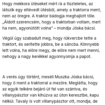
Hogy mekkora ütéseket mért rá a tiszteletes, az
látszik egy eltévedt ütésből, amely a traktorra ment,
nem az öregre. A traktor bádogja meghajlott tőle.
„Áldott szerencsém, hogy a traktorban voltam, mert
ha nem, agyonütött volna” – mondja Jóska bácsi.
Végül úgy szabadult meg, hogy rükvercbe tette a
traktort, és serítette jobbra, be a sáncba. Könnyebb
lett volna, ha előre megy, de előre nem mert menni,
nehogy a nagy kerékkel agyonnyomja a papot.
A verés úgy történt, meséli Muszka Jóska bácsi,
hogy ő ment a traktorral a mezőre. Meglátta, hogy
az egyik telkére bejáró út fel van szántva, és
villanypásztor van kihúzva az úton keresztbe, kapu
nélkül. Tavaly is volt villanypásztor ott, mondja, de