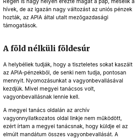
Régen is nagy helyen érezte magát a pap, mesélik a
hívek, de az igazán nagy változást az uniós pénzek
hozták, az APIA által utalt mezőgazdasági
támogatások.
A föld nélküli földesúr
A helybéliek tudják, hogy a tiszteletes sokat kaszált
az APIA-pénzekből, de senki nem tudja, pontosan
mennyit. Nyomozásunkat a vagyonbevallásával
kezdjük. Mivel megyei tanácsos volt,
vagyonbevallásnak lennie kell.
A megyei tanács oldalán az archív
vagyonnyilatkozatos oldal linkje nem működött,
ezért írtam a megyei tanácsnak, hogy küldje el az
elmúlt mandátum összes vagyonbevallását. A