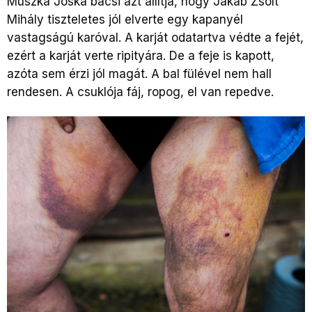
Muszka Jóska bácsi azt állítja, hogy Jakab Zsolt
Mihály tiszteletes jól elverte egy kapanyél
vastagságú karóval. A karját odatartva védte a fejét,
ezért a karját verte ripityára. De a feje is kapott,
azóta sem érzi jól magát. A bal fülével nem hall
rendesen. A csuklója fáj, ropog, el van repedve.