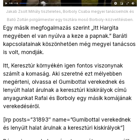
Jakab Zsolt Mihály tiszteletes, Borboly Csaba megyei tanácselnök és
Balló Zoltán polgármester egy tisztára mosó Borboly-közvetítésben.
Egy másik megfogalmazás szerint „Itt Hargita
megyében el van nyúlva a keze a papnak.” Baráti
kapcsolatainak köszönhetően még megyei tanácsos
is volt, mondják.
Itt, Keresztúr környékén igen fontos viszonynak
számít a komaság. Aki szeretné ezt mélyebben
megérteni, olvassa el Gumibottal verekednek és
lenyúlt halat árulnak a keresztúri kiskirályok című
anyagunkat Rafai és Borboly egy másik komájának
verekedéséről.
[irp posts=”31893″ name=”Gumibottal verekednek
és lenyúlt halat árulnak a keresztúri kiskirályok”]