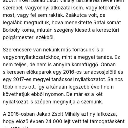
adott linken Jakab Zsolt Mihály tiszteletes neve nem
szerepel, vagyonnyilatkozatai sem. Vagy letörölték
most, vagy fel sem rakták. Zsákutca volt, de
legalább megtudtuk, hova menekítette Rafai komát
Borboly koma, miután szegény kiesett a keresztúri
polgármesteri székből.
Szerencsére van nekünk más forrásunk is a
vagyonnyilatkozatokhoz, mint a megyei tanács. Ez
nem teljes, de nem is annyira komafüggő. Onnan
sikeresen előkaparok egy 2016-os tanácsosjelölti és
egy 2017-es megyei tanácsosi nyilatkozatot. Sajnos
több nincs ott, így a kánaán legszebb éveit nem
követhetjük ebből nyomon. De már ez a két
nyilatkozat is szépen megnyitja a szemünk.
A 2016-osban Jakab Zsolt Mihály azt nyilatkozza,
hogy előző évben 24 000 lejt vett fel támogatásként