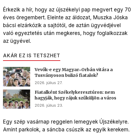
Érkezik a hír, hogy az újszékelyi pap megvert egy 70
éves öregembert. Eleinte az áldozat, Muszka Jóska
bácsi elzárkózik a sajtótól, de aztán ügyvédjével
való egyeztetés után megkeres, hogy foglalkozzak
az ügyével.
AKÁR EZ IS TETSZHET
Vevők-e egy Magyar‒Orbán vitára a
Tusványoson bulizó fiatalok?
2026. július 27.
Fiatalként Székelykeresztúron: nem
hagyják, hogy rájuk szűküljön a város
2026. július 23.
Egy szép vasárnap reggelen lemegyek Újszékelyre.
Amint parkolok, a sáncba csúszik az egyik kerekem.