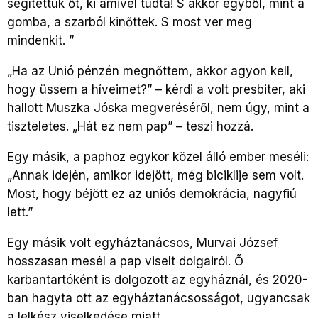
segítettük őt, ki amivel tudta! S akkor egyből, mint a
gomba, a szarból kinőttek. S most ver meg
mindenkit. ”
„Ha az Unió pénzén megnőttem, akkor agyon kell,
hogy üssem a híveimet?” – kérdi a volt presbiter, aki
hallott Muszka Jóska megveréséről, nem úgy, mint a
tiszteletes. „Hát ez nem pap” – teszi hozzá.
Egy másik, a paphoz egykor közel álló ember meséli:
„Annak idején, amikor idejött, még biciklije sem volt.
Most, hogy béjött ez az uniós demokrácia, nagyfiú
lett.”
Egy másik volt egyháztanácsos, Murvai József
hosszasan mesél a pap viselt dolgairól. Ő
karbantartóként is dolgozott az egyháznál, és 2020-
ban hagyta ott az egyháztanácsosságot, ugyancsak
a lelkész viselkedése miatt.