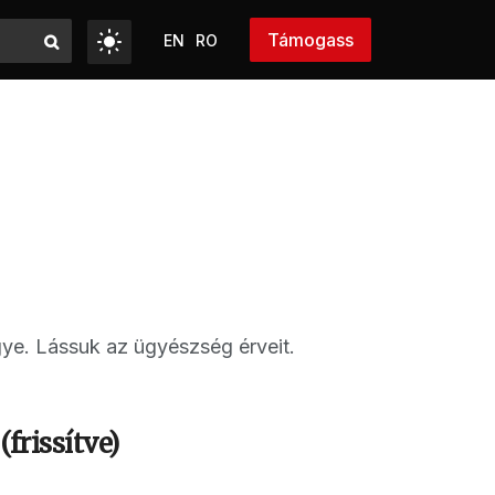
Támogass
EN
RO
gye. Lássuk az ügyészség érveit.
frissítve)