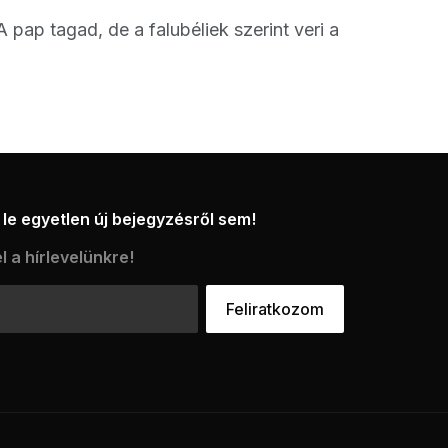
A pap tagad, de a falubéliek szerint veri a
le egyetlen új bejegyzésről sem!
l a hírlevelünkre!