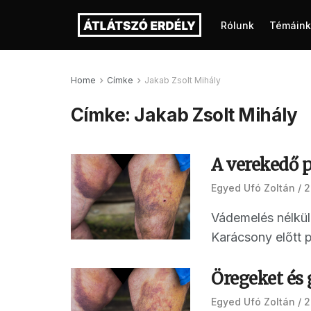
Rólunk
Témáink
Home
Címke
Jakab Zsolt Mihály
Címke:
Jakab Zsolt Mihály
A verekedő 
Egyed Ufó Zoltán
2
Vádemelés nélkül
Karácsony előtt p
Öregeket és 
Egyed Ufó Zoltán
2