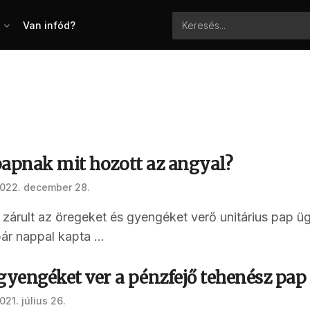
Van infód?
papnak mit hozott az angyal?
022. december 28.
 zárult az öregeket és gyengéket verő unitárius pap ü
ár nappal kapta ...
gyengéket ver a pénzfejő tehenész pap (
021. július 26.