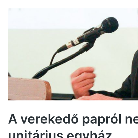
A verekedő papról n
unitárius egyház