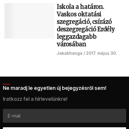
Iskola a határon.
Vaskos oktatási
szegregáció, csírázó
deszegregáció Erdély
leggazdagabb
városában
Jakabhanga
2017. május 30.
Ne maradj le egyetlen új bejegyzésről sem!
Iratkozz fel a hírlevelünkre!