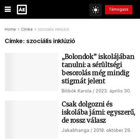
Támogass
Home
Címke
szociális inklúzió
Címke:
szociális inklúzió
„Bolondok” iskolájában
tanulni: a sérültségi
besorolás még mindig
stigmát jelent
Bilibók Karola
2023. április 30.
Csak dolgozni és
iskolába járni: egyszerű,
de rossz válasz
Jakabhanga
2018. október 29.