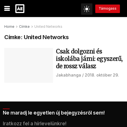
Támogass
Home
Címke
United Networks
Címke:
United Networks
Csak dolgozni és
iskolába járni: egyszerű,
de rossz válasz
Jakabhanga
2018. október 29.
Ne maradj le egyetlen új bejegyzésről sem!
Iratkozz fel a hírlevelünkre!