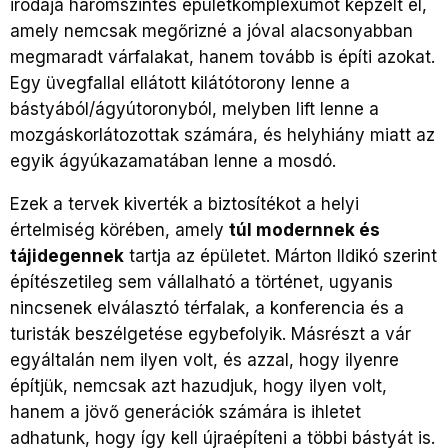
irodája háromszintes épületkomplexumot képzelt el,
amely nemcsak megőrizné a jóval alacsonyabban
megmaradt várfalakat, hanem tovább is építi azokat.
Egy üvegfallal ellátott kilátótorony lenne a
bástyából/ágyútoronyból, melyben lift lenne a
mozgáskorlátozottak számára, és helyhiány miatt az
egyik ágyúkazamatában lenne a mosdó.
Ezek a tervek kiverték a biztosítékot a helyi
értelmiség körében, amely
túl modernnek és
tájidegennek
tartja az épületet. Márton Ildikó szerint
építészetileg sem vállalható a történet, ugyanis
nincsenek elválasztó térfalak, a konferencia és a
turisták beszélgetése egybefolyik. Másrészt a vár
egyáltalán nem ilyen volt, és azzal, hogy ilyenre
építjük, nemcsak azt hazudjuk, hogy ilyen volt,
hanem a jövő generációk számára is ihletet
adhatunk, hogy így kell újraépíteni a többi bástyát is.