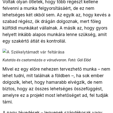
Voltak olyan ötletek, hogy több régészt kellene
felvenni a munka felgyorsításáért, de ez nem
lehetséges két okból sem. Az egyik az, hogy kevés a
szabad régész, ők drágán dolgoznak, mert főleg
külföldi munkákat vállalnak. A másik az, hogy gyors
helyett inkább alapos munkára lenne szükség, amit
egy szakértő átlát és kontrollál.
Kutatás és csatornázás a várudvaron. Fotó: Gál Előd
Mivel ez egy előre nehezen tervezhető munka – nem
lehet tudni, mit találnak a földben –, ha sok ember
dolgozik, lehet, hogy hamarabb elvégzik, de nem
biztos, hogy az összes lehetséges összefüggést,
amelyre ez a projekt most lehetőséget ad, fel tudják
tárni.
A nagy tévedések – legyenek szándékosak vagy