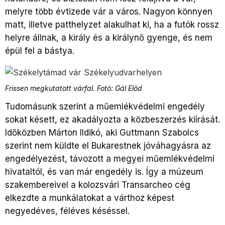
melyre több évtizede vár a város. Nagyon könnyen
matt, illetve patthelyzet alakulhat ki, ha a futók rossz
helyre állnak, a király és a királynő gyenge, és nem
épül fel a bástya.
Frissen megkutatott várfal. Fotó: Gál Előd
Tudomásunk szerint a műemlékvédelmi engedély
sokat késett, ez akadályozta a közbeszerzés kiírását.
Időközben Márton Ildikó, aki Guttmann Szabolcs
szerint nem küldte el Bukarestnek jóváhagyásra az
engedélyezést, távozott a megyei műemlékvédelmi
hivataltól, és van már engedély is. Így a múzeum
szakembereivel a kolozsvári Transarcheo cég
elkezdte a munkálatokat a várthoz képest
negyedéves, féléves késéssel.