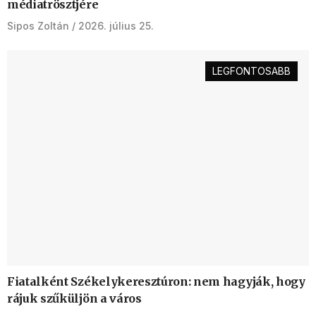
médiatrösztjére
Sipos Zoltán
2026. július 25.
LEGFONTOSABB
Fiatalként Székelykeresztúron: nem hagyják, hogy
rájuk szűküljön a város