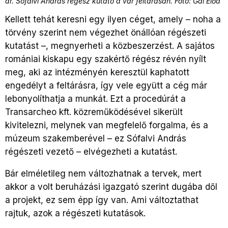
dr. Sófalvi András régész kutató a vár feltárásán. Fotó: Gál Előd
Kellett tehát keresni egy ilyen céget, amely – noha a
törvény szerint nem végezhet önállóan régészeti
kutatást –, megnyerheti a közbeszerzést. A sajátos
romániai kiskapu egy szakértő régész révén nyílt
meg, aki az intézményén keresztül kaphatott
engedélyt a feltárásra, így vele együtt a cég már
lebonyolíthatja a munkát. Ezt a procedúrát a
Transarcheo kft. közreműködésével sikerült
kivitelezni, melynek van megfelelő forgalma, és a
múzeum szakemberével – ez Sófalvi András
régészeti vezető – elvégezheti a kutatást.
Bár elméletileg nem változhatnak a tervek, mert
akkor a volt beruházási igazgató szerint dugába dől
a projekt, ez sem épp így van. Ami változtathat
rajtuk, azok a régészeti kutatások.