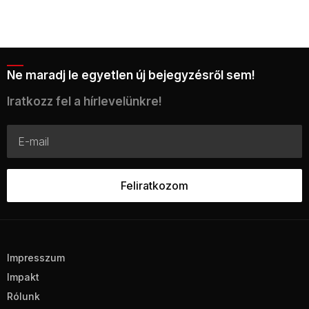
Ne maradj le egyetlen új bejegyzésről sem!
Iratkozz fel a hírlevelünkre!
Impresszum
Impakt
Rólunk