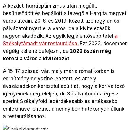
A kezdeti hurráoptimizmus után megállt,
besűrűsödött és bepállott a levegő a Hargita megyei
város utcáin. 2016. és 2019. között tizenegy uniós
pályázatot nyert el a város, de a kivitelezésük
nagyon akadozik. Az egyik legjelentősebb tétel
a
Székelytámadt vár restaurálása
.
Ezt 2023. december
végéig kellene befejezni, de
2022 őszén még
keresi a város a kivitelezőt
.
A 15-17. századi vár, mely már a római korban is
erődítmény helyszíne lehetett, és amely
évszázadokon keresztül épült át, hogy a kor változó
igényeinek megfeleljen, dr. Sófalvi András régész
szerint Székelyföld legérdekesebb és értékesebb
emlékműve lehetne, amennyiben hatékonyan állunk
a restaurálásához.