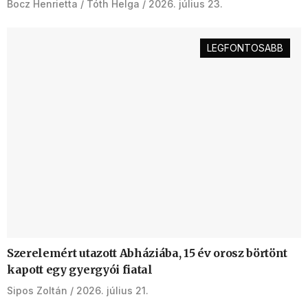
Bocz Henrietta
Tóth Helga
2026. július 23.
LEGFONTOSABB
Szerelemért utazott Abháziába, 15 év orosz börtönt
kapott egy gyergyói fiatal
Sipos Zoltán
2026. július 21.