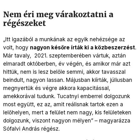
Nem éri meg várakoztatni a
régészeket
„Itt igazából a munkának az egyik nehézsége az
volt, hogy
nagyon későre írták ki a közbeszerzést
.
Már tavaly, 2021. szeptemberében vártuk, aztán
elmaradt októberben, év végén, és amikor már azt
hittük, nem is lesz belőle semmi, akkor tavasszal
beindult, nagyon lassan. Májusban kiírták, júliusban
megnyertük és végre akkora kapacitással,
amekkorával tudunk. Tucatnyi emberrel dolgozunk
most együtt, ez az, amit reálisnak tartok ezen a
lelőhelyen, mert a felület nem nagy, kis felületeken
dolgozunk, viszont nagyon mélyen” – magyarázza
Sófalvi András régész.