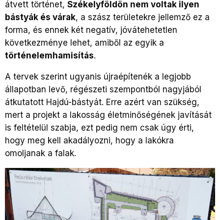
átvett történet,
Székelyföldön nem voltak ilyen
bástyák és várak
, a szász területekre jellemző ez a
forma, és ennek két negatív, jóvátehetetlen
következménye lehet, amiből az egyik a
történelemhamisítás
.
A tervek szerint ugyanis újraépítenék a legjobb
állapotban levő, régészeti szempontból nagyjából
átkutatott Hajdú-bástyát. Erre azért van szükség,
mert a projekt a lakosság életminőségének javítását
is feltételül szabja, ezt pedig nem csak úgy érti,
hogy meg kell akadályozni, hogy a lakókra
omoljanak a falak.