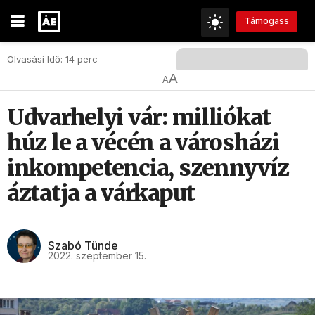
Támogass
Olvasási Idő: 14 perc
A
A
Udvarhelyi vár: milliókat
húz le a vécén a városházi
inkompetencia, szennyvíz
áztatja a várkaput
Szabó Tünde
2022. szeptember 15.