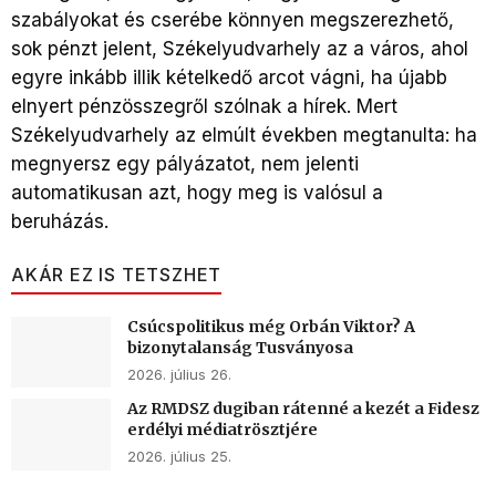
szabályokat és cserébe könnyen megszerezhető,
sok pénzt jelent, Székelyudvarhely az a város, ahol
egyre inkább illik kételkedő arcot vágni, ha újabb
elnyert pénzösszegről szólnak a hírek. Mert
Székelyudvarhely az elmúlt években megtanulta: ha
megnyersz egy pályázatot, nem jelenti
automatikusan azt, hogy meg is valósul a
beruházás.
AKÁR EZ IS TETSZHET
Csúcspolitikus még Orbán Viktor? A
bizonytalanság Tusványosa
2026. július 26.
Az RMDSZ dugiban rátenné a kezét a Fidesz
erdélyi médiatrösztjére
2026. július 25.