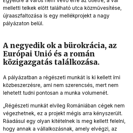
Egyelőre a város nem vevő erre az ötletre, a vár
melletti telkek előtt található utca közművesítése,
újraaszfaltozása is egy mellékprojekt a nagy
pályázaton belül.
A negyedik ok a bürokrácia, az
Európai Unió és a román
közigazgatás találkozása.
A pályázatban a régészeti munkát is ki kellett írni
közbeszerzésre, ami nem szerencsés, mert nem
lehetett tudni pontosan a munka volumenét.
„Régészeti munkát elvileg Romániában cégek nem
végezhetnek, ez a projekt mégis arra kényszerült.
Ráadásul egy olyan kitételnek is meg kellett felelni,
hogy annak a vállalkozásnak, amely elvégzi, az