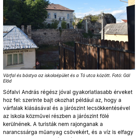
Várfal és bástya az iskolaépület és a Tó utca között. Fotó: Gál
Előd
Sófalvi András régész jóval gyakorlatiasabb érveket
hoz fel: szerinte bajt okozhat például az, hogy a
várfalak kiásásával és a járószint lecsökkentésével
az iskola közművei részben a járószint fölé
kerülnének. A turisták nem rajonganak a
narancssárga műanyag csövekért, és a víz is elfagy