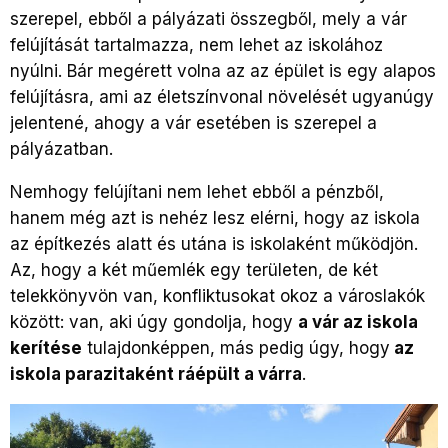
szerepel, ebből a pályázati összegből, mely a vár
felújítását tartalmazza, nem lehet az iskolához
nyúlni. Bár megérett volna az az épület is egy alapos
felújításra, ami az életszínvonal növelését ugyanúgy
jelentené, ahogy a vár esetében is szerepel a
pályázatban.
Nemhogy felújítani nem lehet ebből a pénzből,
hanem még azt is nehéz lesz elérni, hogy az iskola
az építkezés alatt és utána is iskolaként működjön.
Az, hogy a két műemlék egy területen, de két
telekkönyvön van, konfliktusokat okoz a városlakók
között: van, aki úgy gondolja, hogy
a vár az iskola
kerítése
tulajdonképpen, más pedig úgy, hogy
az
iskola parazitaként ráépült a várra
.