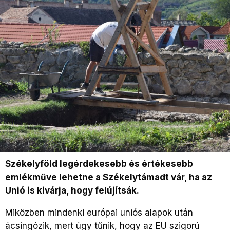
Székelyföld legérdekesebb és értékesebb
emlékműve lehetne a Székelytámadt vár, ha az
Unió is kivárja, hogy felújítsák.
Miközben mindenki európai uniós alapok után
ácsingózik, mert úgy tűnik, hogy az EU szigorú