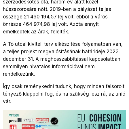
szerződéskötés óta, három év alatt közel
húszszorosára nőtt. 2019-ben a pályázat teljes
összege 21 460 194,57 lej volt, ebből a város
önrésze 464 974,98 lej volt. Azóta ennyit
emelkedtek az árak, felelték.
A Tó utcai kiviteli terv elkészítése folyamatban van,
a teljes projekt megvalósításának határideje 2023.
december 31. A meghosszabbítással kapcsolatban
semmilyen hivatalos információval nem
rendelkezünk.
Így csak reménykedni tudunk, hogy minden felsorolt
tényező klappolni fog, és ha szükség lesz rá, az unió
vár.