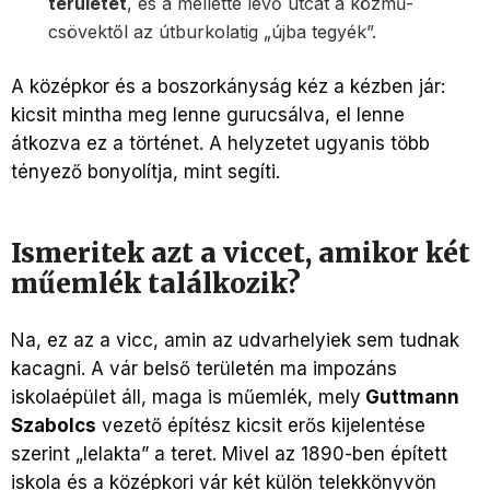
területét
, és a mellette levő utcát a közmű-
csövektől az útburkolatig „újba tegyék”.
A középkor és a boszorkányság kéz a kézben jár:
kicsit mintha meg lenne gurucsálva, el lenne
átkozva ez a történet. A helyzetet ugyanis több
tényező bonyolítja, mint segíti.
Ismeritek azt a viccet, amikor két
műemlék találkozik?
Na, ez az a vicc, amin az udvarhelyiek sem tudnak
kacagni. A vár belső területén ma impozáns
iskolaépület áll, maga is műemlék, mely
Guttmann
Szabolcs
vezető építész kicsit erős kijelentése
szerint „lelakta” a teret. Mivel az 1890-ben épített
iskola és a középkori vár két külön telekkönyvön