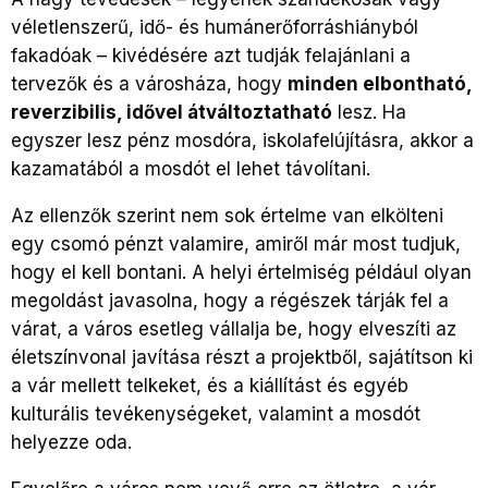
véletlenszerű, idő- és humánerőforráshiányból
fakadóak – kivédésére azt tudják felajánlani a
tervezők és a városháza, hogy
minden elbontható,
reverzibilis, idővel átváltoztatható
lesz. Ha
egyszer lesz pénz mosdóra, iskolafelújításra, akkor a
kazamatából a mosdót el lehet távolítani.
Az ellenzők szerint nem sok értelme van elkölteni
egy csomó pénzt valamire, amiről már most tudjuk,
hogy el kell bontani. A helyi értelmiség például olyan
megoldást javasolna, hogy a régészek tárják fel a
várat, a város esetleg vállalja be, hogy elveszíti az
életszínvonal javítása részt a projektből, sajátítson ki
a vár mellett telkeket, és a kiállítást és egyéb
kulturális tevékenységeket, valamint a mosdót
helyezze oda.