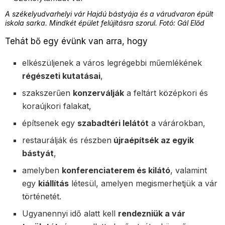
A székelyudvarhelyi vár Hajdú bástyája és a várudvaron épült
iskola sarka. Mindkét épület felújításra szorul. Fotó: Gál Előd
Tehát bő egy évünk van arra, hogy
elkészüljenek a város legrégebbi műemlékének
régészeti kutatásai
,
szakszerűen
konzerválják
a feltárt középkori és
koraújkori falakat,
építsenek egy
szabadtéri lelátót
a várárokban,
restaurálják és részben
újraépítsék az egyik
bástyát
,
amelyben
konferenciaterem és kilátó
, valamint
egy
kiállítás
létesül, amelyen megismerhetjük a vár
történetét.
Ugyanennyi idő alatt kell
rendezniük a vár