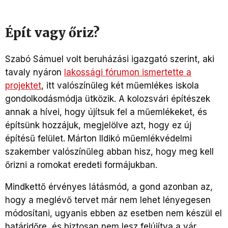
Épít vagy őriz?
Szabó Sámuel volt beruházási igazgató szerint, aki
tavaly nyáron
lakossági fórumon ismertette a
projektet
, itt valószínűleg két műemlékes iskola
gondolkodásmódja ütközik. A kolozsvári építészek
annak a hívei, hogy újítsuk fel a műemlékeket, és
építsünk hozzájuk, megjelölve azt, hogy ez új
építésű felület. Márton Ildikó műemlékvédelmi
szakember valószínűleg abban hisz, hogy meg kell
őrizni a romokat eredeti formájukban.
Mindkettő érvényes látásmód, a gond azonban az,
hogy a meglévő tervet már nem lehet lényegesen
módosítani, ugyanis ebben az esetben nem készül el
határidőre, és biztosan nem lesz felújítva a vár,