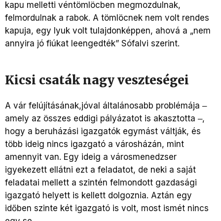
kapu melletti véntömlöcben megmozdulnak,
felmordulnak a rabok. A tömlöcnek nem volt rendes
kapuja, egy lyuk volt tulajdonképpen, ahová a „nem
annyira jó fiúkat leengedték” Sófalvi szerint.
Kicsi csaták nagy veszteségei
A vár felújításának,jóval általánosabb problémája ‒
amely az összes eddigi pályázatot is akasztotta ‒,
hogy a beruházási igazgatók egymást váltják, és
több ideig nincs igazgató a városházán, mint
amennyit van. Egy ideig a városmenedzser
igyekezett ellátni ezt a feladatot, de neki a saját
feladatai mellett a szintén felmondott gazdasági
igazgató helyett is kellett dolgoznia. Aztán egy
időben szinte két igazgató is volt, most ismét nincs