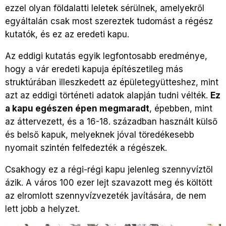
ezzel olyan földalatti leletek sérülnek, amelyekről
egyáltalán csak most szereztek tudomást a régész
kutatók, és ez az eredeti kapu.
Az eddigi kutatás egyik legfontosabb eredménye,
hogy a vár eredeti kapuja építészetileg más
struktúrában illeszkedett az épületegyütteshez, mint
azt az eddigi történeti adatok alapján tudni vélték.
Ez
a kapu egészen épen megmaradt
, épebben, mint
az áttervezett, és a 16-18. században használt külső
és belső kapuk, melyeknek jóval töredékesebb
nyomait szintén felfedezték a régészek.
Csakhogy ez a régi-régi kapu jelenleg szennyvíztől
ázik. A város 100 ezer lejt szavazott meg és költött
az elromlott szennyvízvezeték javítására, de nem
lett jobb a helyzet.