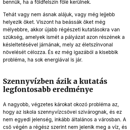
bennük, ha a földfelszín fölé kerülnek.
Tehát vagy nem ásnak alájuk, vagy még lejjebb
helyezik őket. Viszont ha beássák őket még
mélyebbre, akkor újabb régészeti kutatásokra van
szükség, amelyek ismét a pályázat azon részének a
késleltetésével járnának, mely az életszínvonal
növelését célozza. És ez még igazából a kisebbik
probléma, ha sok energiával is jár.
Szennyvízben ázik a kutatás
legfontosabb eredménye
A nagyobb, végzetes károkat okozó probléma az,
hogy
az iskola szennyvízcsövei szivárognak, és ez
nem egyedi jelenség, inkább általános a városban. A
cső végén a régész szerint nem jelenik meg a víz, és