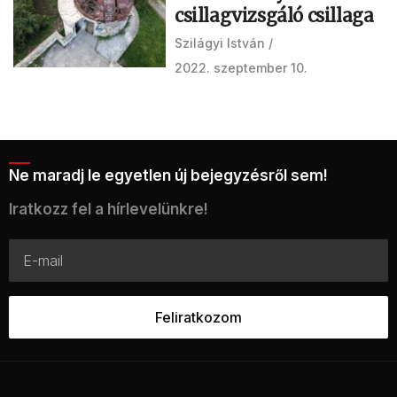
csillagvizsgáló csillaga
Szilágyi István
2022. szeptember 10.
Ne maradj le egyetlen új bejegyzésről sem!
Iratkozz fel a hírlevelünkre!