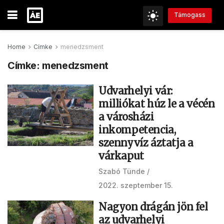
Támogass
Home
Címke
menedzsment
Címke:
menedzsment
Udvarhelyi vár:
milliókat húz le a vécén
a városházi
inkompetencia,
szennyvíz áztatja a
várkaput
Szabó Tünde
2022. szeptember 15.
Nagyon drágán jön fel
az udvarhelyi