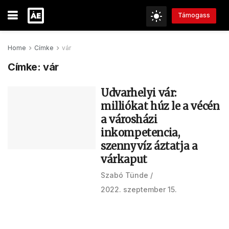
Támogass
Home
Címke
vár
Címke:
vár
Udvarhelyi vár:
milliókat húz le a vécén
a városházi
inkompetencia,
szennyvíz áztatja a
várkaput
Szabó Tünde
2022. szeptember 15.