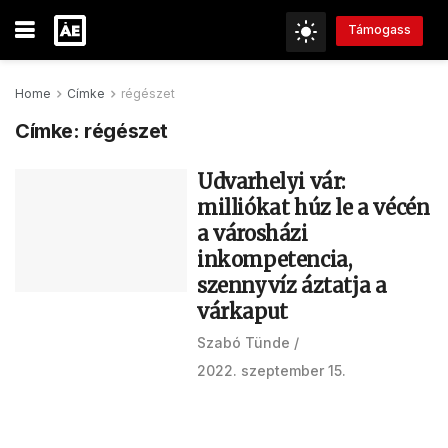
Támogass
Home
Címke
régészet
Címke:
régészet
Udvarhelyi vár:
milliókat húz le a vécén
a városházi
inkompetencia,
szennyvíz áztatja a
várkaput
Szabó Tünde
2022. szeptember 15.