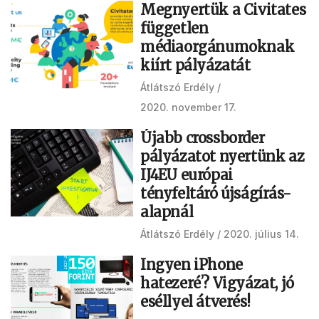
Megnyertük a Civitates
független
médiaorgánumoknak
kiírt pályázatát
Átlátszó Erdély
2020. november 17.
Újabb crossborder
pályázatot nyertünk az
IJ4EU európai
tényfeltáró újságírás-
alapnál
Átlátszó Erdély
2020. július 14.
Ingyen iPhone
hatezeréʼ? Vigyázat, jó
eséllyel átverés!