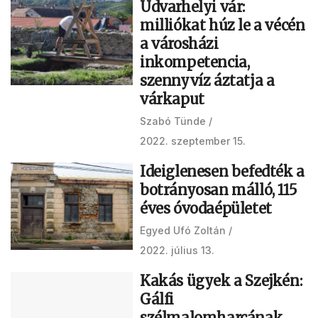
Udvarhelyi vár:
milliókat húz le a vécén
a városházi
inkompetencia,
szennyvíz áztatja a
várkaput
Szabó Tünde
2022. szeptember 15.
Ideiglenesen befedték a
botrányosan málló, 115
éves óvodaépületet
Egyed Ufó Zoltán
2022. július 13.
Kakás ügyek a Szejkén:
Gálfi
szélmalomharcának