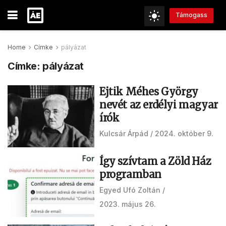
Támogass
Home
Címke
pályázat
Címke:
pályázat
Ejtik Méhes György
nevét az erdélyi magyar
írók
Kulcsár Árpád
2024. október 9.
Így szívtam a Zöld Ház
programban
Egyed Ufó Zoltán
2023. május 26.