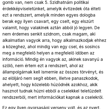
gomb van, nem csak 5. Szidhatnám politikai
érdekképviseletünket, amelyik évtizedek óta élteti
ezt a rendszert, amelyik minden egyes dologba
berak egy ilyen csavart, egy cselt, egy elszúrt
valamit, hogy valakinek aztán abból jó legyen. De
nem érdemes senkit szidnom, csak magam, aki
alkalmatlan vagyok arra, hogy alkalmazkodjak ehhez
a közeghez, ahol mindig van egy csel, és sosincs
meg a megfelelő helyen a megfelelő időben az
információ. Mindig én vagyok az, akinek savanyú a
szőlő, nem értem ezt a rendszert, ahol az
állampolgárnak kell ismernie az összes törvényt, és
az elöljáró nem segít ebben, illetve panaszkodok,
ahelyett, hogy közelebb húzódnék azokhoz, akik
hasznot tudnak húzni ebből a cselekkel teletűzdelt
rendszerből, mert információkat kapnak a cselekről.
Ez egy ilyen gyorsasági verseny volt, és az nyert,