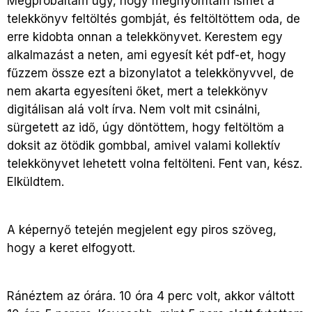
Megpróbáltam úgy, hogy megnyomtam ismét a
telekkönyv feltöltés gombját, és feltöltöttem oda, de
erre kidobta onnan a telekkönyvet. Kerestem egy
alkalmazást a neten, ami egyesít két pdf-et, hogy
fűzzem össze ezt a bizonylatot a telekkönyvvel, de
nem akarta egyesíteni őket, mert a telekkönyv
digitálisan alá volt írva. Nem volt mit csinálni,
sürgetett az idő, úgy döntöttem, hogy feltöltöm a
doksit az ötödik gombbal, amivel valami kollektív
telekkönyvet lehetett volna feltölteni. Fent van, kész.
Elküldtem.
A képernyő tetején megjelent egy piros szöveg,
hogy a keret elfogyott.
Ránéztem az órára. 10 óra 4 perc volt, akkor váltott