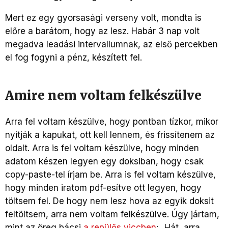
Mert ez egy gyorsasági verseny volt, mondta is
előre a barátom, hogy az lesz. Habár 3 nap volt
megadva leadási intervallumnak, az első percekben
el fog fogyni a pénz, készített fel.
Amire nem voltam felkészülve
Arra fel voltam készülve, hogy pontban tízkor, mikor
nyitják a kapukat, ott kell lennem, és frissítenem az
oldalt. Arra is fel voltam készülve, hogy minden
adatom készen legyen egy doksiban, hogy csak
copy-paste-tel írjam be. Arra is fel voltam készülve,
hogy minden iratom pdf-esítve ott legyen, hogy
töltsem fel. De hogy nem lesz hova az egyik doksit
feltöltsem, arra nem voltam felkészülve. Úgy jártam,
mint az öreg bácsi
a repülős viccben
: „Hát, arra