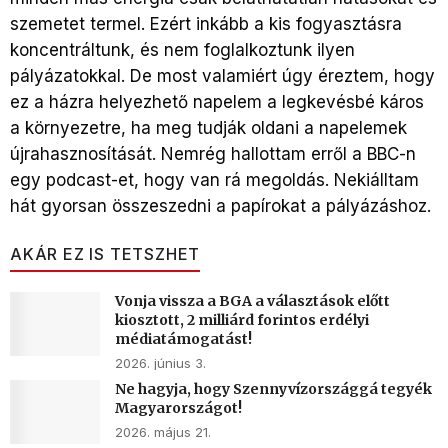
szemetet termel. Ezért inkább a kis fogyasztásra
koncentráltunk, és nem foglalkoztunk ilyen
pályázatokkal. De most valamiért úgy éreztem, hogy
ez a házra helyezhető napelem a legkevésbé káros
a környezetre, ha meg tudják oldani a napelemek
újrahasznosítását. Nemrég hallottam erről a BBC-n
egy podcast-et, hogy van rá megoldás. Nekiálltam
hát gyorsan összeszedni a papírokat a pályázáshoz.
AKÁR EZ IS TETSZHET
Vonja vissza a BGA a választások előtt
kiosztott, 2 milliárd forintos erdélyi
médiatámogatást!
2026. június 3.
Ne hagyja, hogy Szennyvízországgá tegyék
Magyarországot!
2026. május 21.