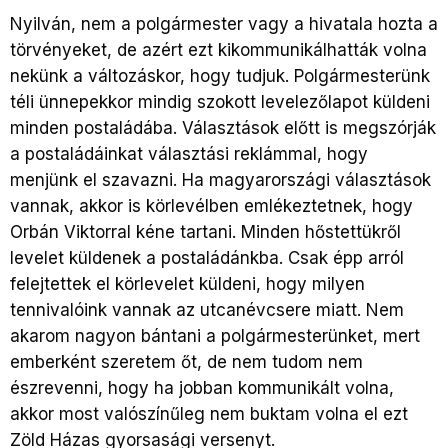
Nyilván, nem a polgármester vagy a hivatala hozta a
törvényeket, de azért ezt kikommunikálhatták volna
nekünk a változáskor, hogy tudjuk. Polgármesterünk
téli ünnepekkor mindig szokott levelezőlapot küldeni
minden postaládába. Választások előtt is megszórják
a postaládáinkat választási reklámmal, hogy
menjünk el szavazni. Ha magyarországi választások
vannak, akkor is körlevélben emlékeztetnek, hogy
Orbán Viktorral kéne tartani. Minden hőstettükről
levelet küldenek a postaládánkba. Csak épp arról
felejtettek el körlevelet küldeni, hogy milyen
tennivalóink vannak az utcanévcsere miatt. Nem
akarom nagyon bántani a polgármesterünket, mert
emberként szeretem őt, de nem tudom nem
észrevenni, hogy ha jobban kommunikált volna,
akkor most valószínűleg nem buktam volna el ezt
Zöld Házas gyorsasági versenyt.