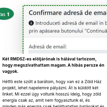
Két RMDSZ-es elöljárónak is hálával tartozom,
hogy megszívathattam magam. A hibás persze én
vagyok.
Hétfő este szólt a barátom, hogy van ez a Zöld Ház
projekt, lehet napelemre pályázni. Át is küldött két
linket. Mi ezzel úgy voltunk hosszú ideig, hogy zöld
energia csak az, amit nem fogyasztunk el, és
minden más energia csak beláthatatlan hatásokat és