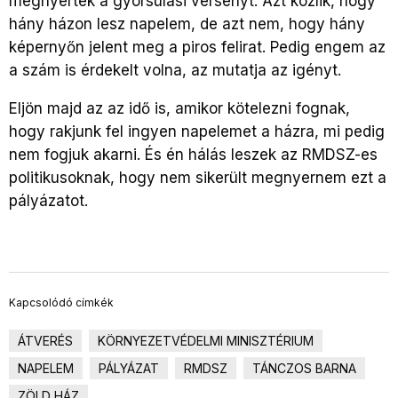
megnyerték a gyorsulási versenyt. Azt közlik, hogy
hány házon lesz napelem, de azt nem, hogy hány
képernyőn jelent meg a piros felirat. Pedig engem az
a szám is érdekelt volna, az mutatja az igényt.
Eljön majd az az idő is, amikor kötelezni fognak,
hogy rakjunk fel ingyen napelemet a házra, mi pedig
nem fogjuk akarni. És én hálás leszek az RMDSZ-es
politikusoknak, hogy nem sikerült megnyernem ezt a
pályázatot.
Kapcsolódó címkék
ÁTVERÉS
KÖRNYEZETVÉDELMI MINISZTÉRIUM
NAPELEM
PÁLYÁZAT
RMDSZ
TÁNCZOS BARNA
ZÖLD HÁZ