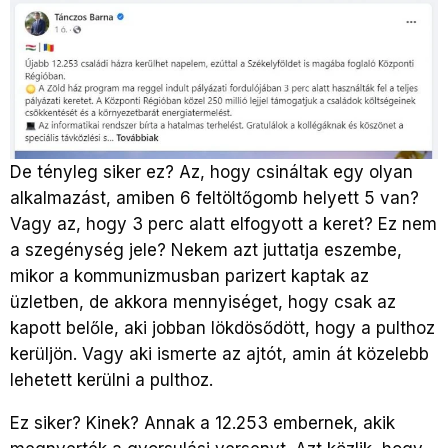
De tényleg siker ez? Az, hogy csináltak egy olyan
alkalmazást, amiben 6 feltöltőgomb helyett 5 van?
Vagy az, hogy 3 perc alatt elfogyott a keret? Ez nem
a szegénység jele? Nekem azt juttatja eszembe,
mikor a kommunizmusban parizert kaptak az
üzletben, de akkora mennyiséget, hogy csak az
kapott belőle, aki jobban lökdösődött, hogy a pulthoz
kerüljön. Vagy aki ismerte az ajtót, amin át közelebb
lehetett kerülni a pulthoz.
Ez siker? Kinek? Annak a 12.253 embernek, akik