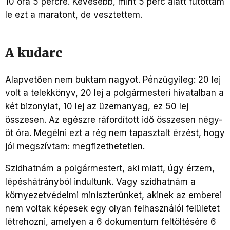
10 óra 5 percre. Kevesebb, mint 5 perc alatt futottam
le ezt a maratont, de vesztettem.
A kudarc
Alapvetően nem buktam nagyot. Pénzügyileg: 20 lej
volt a telekkönyv, 20 lej a polgármesteri hivatalban a
két bizonylat, 10 lej az üzemanyag, ez 50 lej
összesen. Az egészre ráfordított idő összesen négy-
öt óra. Megélni ezt a rég nem tapasztalt érzést, hogy
jól megszívtam: megfizethetetlen.
Szidhatnám a polgármestert, aki miatt, úgy érzem,
lépéshátrányból indultunk. Vagy szidhatnám a
környezetvédelmi miniszterünket, akinek az emberei
nem voltak képesek egy olyan felhasználói felületet
létrehozni, amelyen a 6 dokumentum feltöltésére 6