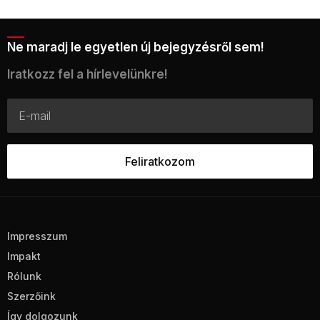
Ne maradj le egyetlen új bejegyzésről sem!
Iratkozz fel a hírlevelünkre!
Impresszum
Impakt
Rólunk
Szerzőink
Így dolgozunk