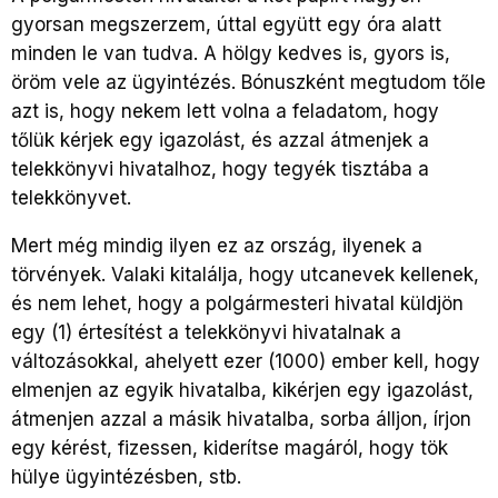
gyorsan megszerzem, úttal együtt egy óra alatt
minden le van tudva. A hölgy kedves is, gyors is,
öröm vele az ügyintézés. Bónuszként megtudom tőle
azt is, hogy nekem lett volna a feladatom, hogy
tőlük kérjek egy igazolást, és azzal átmenjek a
telekkönyvi hivatalhoz, hogy tegyék tisztába a
telekkönyvet.
Mert még mindig ilyen ez az ország, ilyenek a
törvények. Valaki kitalálja, hogy utcanevek kellenek,
és nem lehet, hogy a polgármesteri hivatal küldjön
egy (1) értesítést a telekkönyvi hivatalnak a
változásokkal, ahelyett ezer (1000) ember kell, hogy
elmenjen az egyik hivatalba, kikérjen egy igazolást,
átmenjen azzal a másik hivatalba, sorba álljon, írjon
egy kérést, fizessen, kiderítse magáról, hogy tök
hülye ügyintézésben, stb.