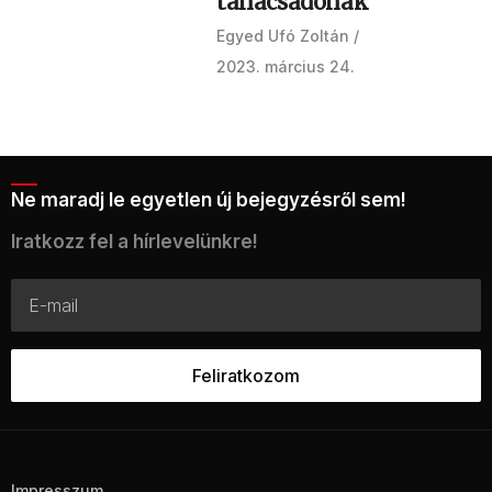
tanácsadónak
Egyed Ufó Zoltán
2023. március 24.
Ne maradj le egyetlen új bejegyzésről sem!
Iratkozz fel a hírlevelünkre!
Impresszum