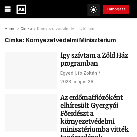
Támogass
Home
Címke
Környezetvédelmi Minisztérium
Címke:
Környezetvédelmi Minisztérium
Így szívtam a Zöld Ház
programban
Egyed Ufó Zoltán
2023. május 26.
Az erdőmaffiózóként
elhíresült Gyergyói
Főerdészt a
környezetvédelmi
minisztériumba vitték