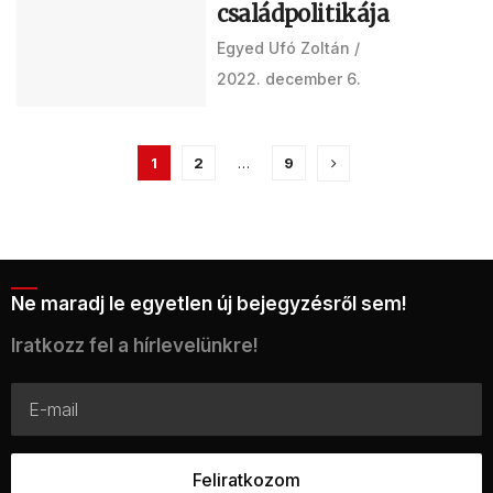
családpolitikája
Egyed Ufó Zoltán
2022. december 6.
1
2
…
9
Ne maradj le egyetlen új bejegyzésről sem!
Iratkozz fel a hírlevelünkre!