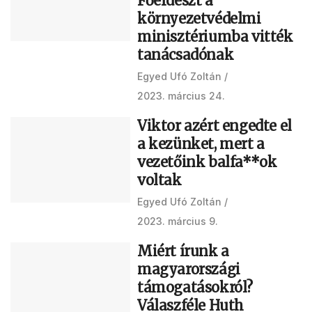
Főerdészt a
környezetvédelmi
minisztériumba vitték
tanácsadónak
Egyed Ufó Zoltán
2023. március 24.
Viktor azért engedte el
a kezünket, mert a
vezetőink balfa**ok
voltak
Egyed Ufó Zoltán
2023. március 9.
Miért írunk a
magyarországi
támogatásokról?
Válaszféle Huth