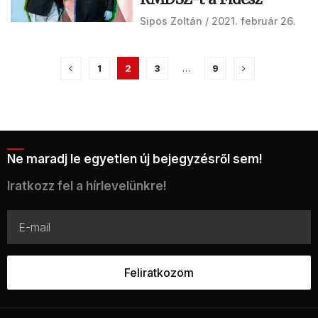
Sipos Zoltán
2021. február 26.
1
2
3
…
9
Ne maradj le egyetlen új bejegyzésről sem!
Iratkozz fel a hírlevelünkre!