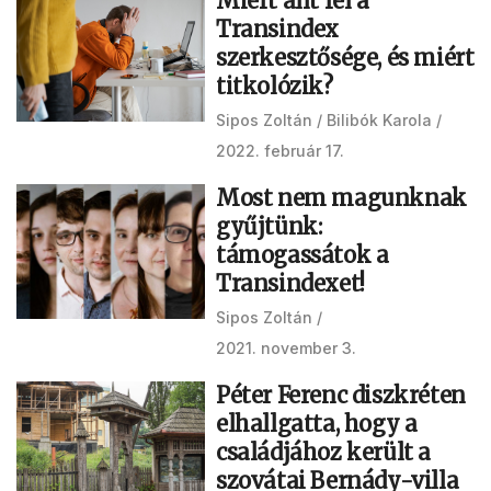
Miért állt fel a
Transindex
szerkesztősége, és miért
titkolózik?
Sipos Zoltán
Bilibók Karola
2022. február 17.
Most nem magunknak
gyűjtünk:
támogassátok a
Transindexet!
Sipos Zoltán
2021. november 3.
Péter Ferenc diszkréten
elhallgatta, hogy a
családjához került a
szovátai Bernády-villa