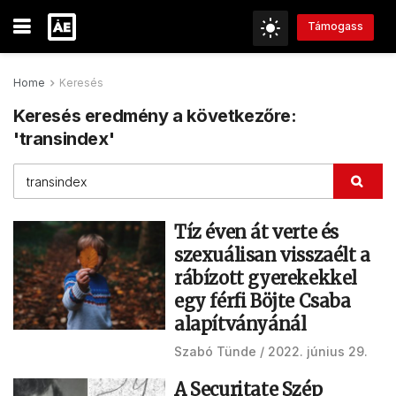
Támogass
Home
Keresés
Keresés eredmény a következőre:
'transindex'
Tíz éven át verte és
szexuálisan visszaélt a
rábízott gyerekekkel
egy férfi Böjte Csaba
alapítványánál
Szabó Tünde
2022. június 29.
A Securitate Szép