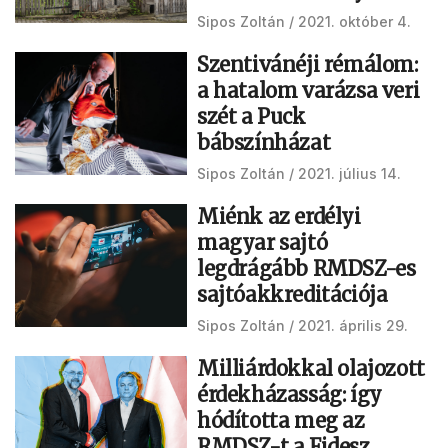
Sipos Zoltán
2021. október 4.
Szentivánéji rémálom:
a hatalom varázsa veri
szét a Puck
bábszínházat
Sipos Zoltán
2021. július 14.
Miénk az erdélyi
magyar sajtó
legdrágább RMDSZ-es
sajtóakkreditációja
Sipos Zoltán
2021. április 29.
Milliárdokkal olajozott
érdekházasság: így
hódította meg az
RMDSZ-t a Fidesz