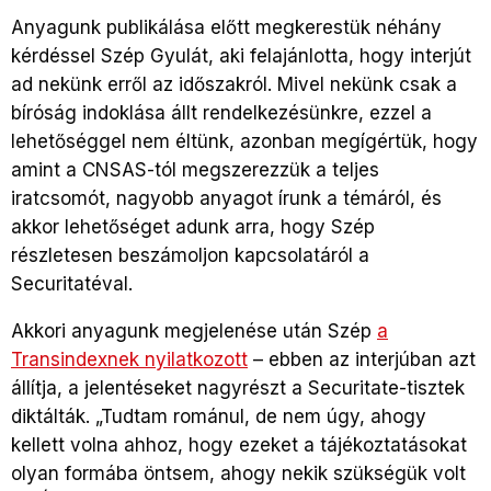
Anyagunk publikálása előtt megkerestük néhány
kérdéssel Szép Gyulát, aki felajánlotta, hogy interjút
ad nekünk erről az időszakról. Mivel nekünk csak a
bíróság indoklása állt rendelkezésünkre, ezzel a
lehetőséggel nem éltünk, azonban megígértük, hogy
amint a CNSAS-tól megszerezzük a teljes
iratcsomót, nagyobb anyagot írunk a témáról, és
akkor lehetőséget adunk arra, hogy Szép
részletesen beszámoljon kapcsolatáról a
Securitatéval.
Akkori anyagunk megjelenése után Szép
a
Transindexnek nyilatkozott
– ebben az interjúban azt
állítja, a jelentéseket nagyrészt a Securitate-tisztek
diktálták. „Tudtam románul, de nem úgy, ahogy
kellett volna ahhoz, hogy ezeket a tájékoztatásokat
olyan formába öntsem, ahogy nekik szükségük volt