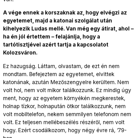
A vége ennek a korszaknak az, hogy elvégzi az
egyetemet, majd a katonai szolgálat után
kihelyezik Ludas mellé. Van még egy átirat, ahol –
ha én jól értettem – felajánlja, hogy a
tartótisztjével azért tartja a kapcsolatot
Kolozsváron.
Ez hazugság. Láttam, olvastam, de ezt én nem
mondtam. Befejeztem az egyetemet, elvittek
katonának, azután Mezőszengyelre kerültem. Nem
volt hol, nem volt mikor találkozzunk. Ez mindig úgy
ment, hogy az egyetem környékén megkerestek,
holnap tízkor, holnapután ötkor találkozzunk, nem
volt mobiltelefon, nekem semmilyen telefonom nem
volt. Ez teljesen mellébeszélés részéről, nem volt
hogy. Ezért csodálkozom, hogy négy évre rá, ’79-