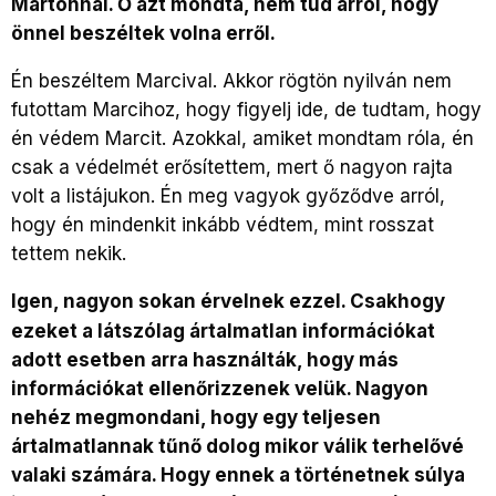
Mártonnal. Ő azt mondta, nem tud arról, hogy
önnel beszéltek volna erről.
Én beszéltem Marcival. Akkor rögtön nyilván nem
futottam Marcihoz, hogy figyelj ide, de tudtam, hogy
én védem Marcit. Azokkal, amiket mondtam róla, én
csak a védelmét erősítettem, mert ő nagyon rajta
volt a listájukon. Én meg vagyok győződve arról,
hogy én mindenkit inkább védtem, mint rosszat
tettem nekik.
Igen, nagyon sokan érvelnek ezzel. Csakhogy
ezeket a látszólag ártalmatlan információkat
adott esetben arra használták, hogy más
információkat ellenőrizzenek velük. Nagyon
nehéz megmondani, hogy egy teljesen
ártalmatlannak tűnő dolog mikor válik terhelővé
valaki számára. Hogy ennek a történetnek súlya