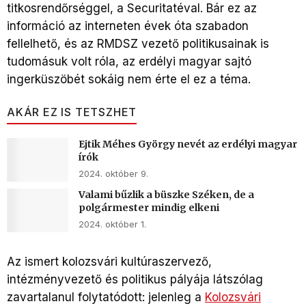
titkosrendőrséggel, a Securitatéval. Bár ez az
információ az interneten évek óta szabadon
fellelhető, és az RMDSZ vezető politikusainak is
tudomásuk volt róla, az erdélyi magyar sajtó
ingerküszöbét sokáig nem érte el ez a téma.
AKÁR EZ IS TETSZHET
Ejtik Méhes György nevét az erdélyi magyar
írók
2024. október 9.
Valami bűzlik a büszke Széken, de a
polgármester mindig elkeni
2024. október 1.
Az ismert kolozsvári kultúraszervező,
intézményvezető és politikus pályája látszólag
zavartalanul folytatódott: jelenleg a
Kolozsvári