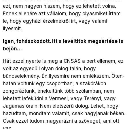
ezt, nem nagyon hiszem, hogy ez lehetett volna.
Ennek ellenére azt vállalom, hogy olyasmiket írtam
le, hogy egyházi érzelmekről írt, vagy valami
ilyesmit.
Igen, fohászkodott. Itt a levéltitok megsértése is
bejön…
Hát ezzel nyerte is meg a CNSAS a pert ellenem, ez
volt az egyedüli olyan dolog talán, hogy
bűncselekmény. Én ilyesmire nem emlékszem. Öten-
hatan voltunk egy csoportban, a szakórákon
zongoráztunk, énekeltünk több szólamban, nem
lehetett lefeküdni a Vermesi, vagy Terényi, vagy
Jagamas óráin. Nem életszerű dolog. Lehet, hogy
hazudtam, mondtam valamit, csak hagyjanak békén.
Csak ezzel tudom magyarázni a szöveget, ami ott
van.