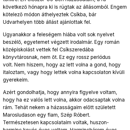
következő hónapra ki is rúgtak az állásomból. Engem
kötelező módon áthelyeztek Csíkba, bár
Udvarhelyen több állást ajánlottak fel.
Ugyanakkor a feleségem hiába volt sok nyelvet
beszélő, egyetemet végzett irodalmár. Egy román
középiskolást vettek fel Csíkszeredába
könyvtárosnak, nem őt. Ez egy rossz periódus
volt. Nem hiszem, hogy az lett volna a gond, hogy
italoztam, vagy hogy lettek volna kapcsolaton kívüli
gyerekeim.
Azért gondolhatja, hogy annyira figyelve voltam,
hogy ha ez valós lett volna, akkor odacsaptak volna
rám. Tehát nekem a házasságaim előtt született
Marosludason egy fiam, Szép Róbert.
Természetesen kapcsolataim voltak, huszon-
harminc kevés éves voltam. Harminchárom éves