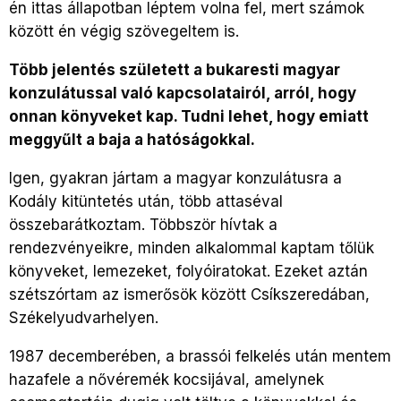
én ittas állapotban léptem volna fel, mert számok
között én végig szövegeltem is.
Több jelentés született a bukaresti magyar
konzulátussal való kapcsolatairól, arról, hogy
onnan könyveket kap. Tudni lehet, hogy emiatt
meggyűlt a baja a hatóságokkal.
Igen, gyakran jártam a magyar konzulátusra a
Kodály kitüntetés után, több attaséval
összebarátkoztam. Többször hívtak a
rendezvényeikre, minden alkalommal kaptam tőlük
könyveket, lemezeket, folyóiratokat. Ezeket aztán
szétszórtam az ismerősök között Csíkszeredában,
Székelyudvarhelyen.
1987 decemberében, a brassói felkelés után mentem
hazafele a nővéremék kocsijával, amelynek