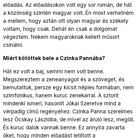
előadás. Az előadásokon volt egy sor román, de hát
a közönség szintén magyar volt. Én most verhetném
a mellem, hogy aztán ott olyan magyar és székely
voltam, hogy csak. Dehát én csak a dolgomat
végeztem. Nekem magyaroknak kellett műsort
csinálni.
Miért kötöttek bele a Czinka Pannába?
Hát ez volt a baj, semmi nem volt benne.
Megszereztem a zeneanyagot és a szöveget, és
bemutattuk, persze egy kicsit népies formában, nem
szimfonikus, hanem kuruc zenekarral. A sztorit
mindenki ismeri, hasonlít Jókai Szeretve mind a
vérpadig című regényéhez. Czinka Panna szerelmes
lesz Ócskay Lászlóba, de mivel az áruló lesz, megöli.
És kuruc dalok vannak benne. Ez annyira zavarta
őket, hogy minden előadást letiltott a