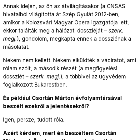
Annak idején, az ön az átvilágításakor (a CNSAS
hivatalból világította át Szép Gyulát 2012-ben,
amikor a Kolozsvári Magyar Opera igazgatója lett,
ekkor találták meg a hálózati dossziéját –
szerk.
megj.
), gondolom, megkapta ennek a dossziénak a
másolatát.
Nekem nem kellett. Nekem elküldték a vádiratot, ami
rólam szólt, a második részét (a megfigyelési
dossziét –
szerk. megj.
), a többivel az ügyvédem
foglalkozott Bukarestben.
És például Csortán Márton évfolyamtársával
beszélt ezekről a jelentésekről?
Igen, persze, tudott róla.
Azért kérdem, mert én beszéltem Csortán