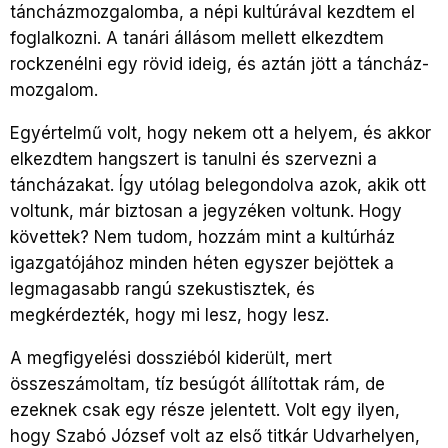
táncházmozgalomba, a népi kultúrával kezdtem el
foglalkozni. A tanári állásom mellett elkezdtem
rockzenélni egy rövid ideig, és aztán jött a táncház-
mozgalom.
Egyértelmű volt, hogy nekem ott a helyem, és akkor
elkezdtem hangszert is tanulni és szervezni a
táncházakat. Így utólag belegondolva azok, akik ott
voltunk, már biztosan a jegyzéken voltunk. Hogy
követtek? Nem tudom, hozzám mint a kultúrház
igazgatójához minden héten egyszer bejöttek a
legmagasabb rangú szekustisztek, és
megkérdezték, hogy mi lesz, hogy lesz.
A megfigyelési dossziéból kiderült, mert
összeszámoltam, tíz besúgót állítottak rám, de
ezeknek csak egy része jelentett. Volt egy ilyen,
hogy Szabó József volt az első titkár Udvarhelyen,