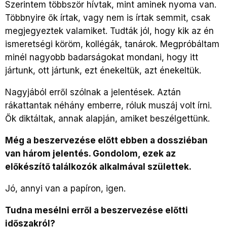
Szerintem többször hívtak, mint aminek nyoma van.
Többnyire ők írtak, vagy nem is írtak semmit, csak
megjegyeztek valamiket. Tudták jól, hogy kik az én
ismeretségi köröm, kollégák, tanárok. Megpróbáltam
minél nagyobb badarságokat mondani, hogy itt
jártunk, ott jártunk, ezt énekeltük, azt énekeltük.
Nagyjából erről szólnak a jelentések. Aztán
rákattantak néhány emberre, róluk muszáj volt írni.
Ők diktáltak, annak alapján, amiket beszélgettünk.
Még a beszervezése előtt ebben a dossziéban
van három jelentés. Gondolom, ezek az
előkészítő találkozók alkalmával születtek.
Jó, annyi van a papíron, igen.
Tudna mesélni erről a beszervezése előtti
időszakról?