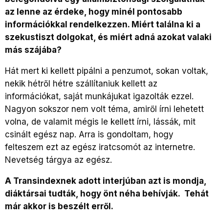
az lenne az érdeke, hogy minél pontosabb
információkkal rendelkezzen. Miért találna ki a
szekustiszt dolgokat, és miért adná azokat valaki
más szájába?
Hát mert ki kellett pipálni a penzumot, sokan voltak,
nekik hétről hétre szállítaniuk kellett az
információkat, saját munkájukat igazolták ezzel.
Nagyon sokszor nem volt téma, amiről írni lehetett
volna, de valamit mégis le kellett írni, lássák, mit
csinált egész nap. Arra is gondoltam, hogy
felteszem ezt az egész iratcsomót az internetre.
Nevetség tárgya az egész.
A Transindexnek adott interjúban azt is mondja,
diáktársai tudták, hogy önt néha behívják. Tehát
már akkor is beszélt erről.