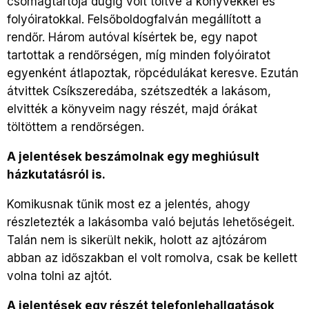
csomagtartója dugig volt töltve a könyvekkel és
folyóiratokkal. Felsőboldogfalván megállított a
rendőr. Három autóval kísértek be, egy napot
tartottak a rendőrségen, míg minden folyóiratot
egyenként átlapoztak, röpcédulákat keresve. Ezután
átvittek Csíkszeredába, szétszedték a lakásom,
elvitték a könyveim nagy részét, majd órákat
töltöttem a rendőrségen.
A jelentések beszámolnak egy meghiúsult
házkutatásról is.
Komikusnak tűnik most ez a jelentés, ahogy
részletezték a lakásomba való bejutás lehetőségeit.
Talán nem is sikerült nekik, holott az ajtózárom
abban az időszakban el volt romolva, csak be kellett
volna tolni az ajtót.
A jelentések egy részét telefonlehallgatások