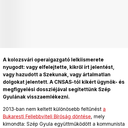
A kolozsvári operaigazgató lelkiismerete
nyugodt: vagy elfelejtette, kikről írt jelentést,
vagy hazudott a Szekunak, vagy ártalmatlan
dolgokat jelentett. A CNSAS-tól kikért ügynök- és
megfigyelési dossziéjával segítettünk Szép
Gyulának visszaemlékezni.
2013-ban nem keltett különösebb feltűnést
a
Bukaresti Fellebbviteli Bíróság döntése
, mely
kimondta: Szép Gyula együttműködött a kommunista