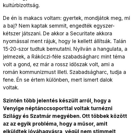
kultúrbizottság.
De én is makacs voltam: gyertek, mondjátok meg, mi
a baj? Nem kaptak semmit, engedték egyszer-
kétszer játszani. De akkor a Securitate akkora
nyomással ment rájuk, hogy le kellett állítsák. Talán
15-20-szor tudtuk bemutatni. Nyilván a hangulata, a
jelmezek, a Rákóczi-féle szabadságharc mint téma
volt a gond, ez már a rossz időszak volt, ami a
román kommunizmust illeti. Szabadságharc, tudja a
fene. Én se értem különben, mert ismert dalok
voltak.
Szintén több jelentés készült arról, hogy a
Venyige néptánccsoporttal voltak turnézni
Szilágy és Szatmár megyében. Ott többek között
az az egyik probléma, hogy a műsor, amit
elküldtek jóváhagyásra, végül nem stimmelt