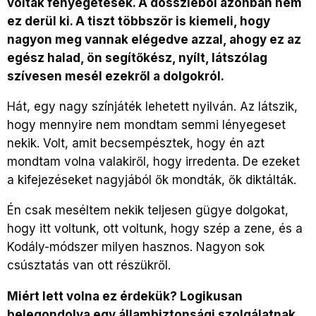
voltak fenyegetések. A dossziéból azonban nem
ez derül ki. A tiszt többször is kiemeli, hogy
nagyon meg vannak elégedve azzal, ahogy ez az
egész halad, ön segítőkész, nyílt, látszólag
szívesen mesél ezekről a dolgokról.
Hát, egy nagy színjáték lehetett nyilván. Az látszik,
hogy mennyire nem mondtam semmi lényegeset
nekik. Volt, amit becsempésztek, hogy én azt
mondtam volna valakiről, hogy irredenta. De ezeket
a kifejezéseket nagyjából ők mondták, ők diktálták.
Én csak meséltem nekik teljesen gügye dolgokat,
hogy itt voltunk, ott voltunk, hogy szép a zene, és a
Kodály-módszer milyen hasznos. Nagyon sok
csúsztatás van ott részükről.
Miért lett volna ez érdekük? Logikusan
belegondolva egy állambiztonsági szolgálatnak