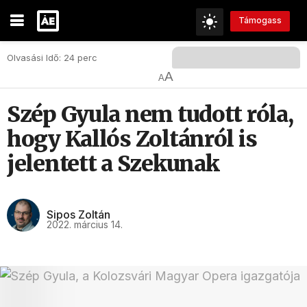
Támogass
Olvasási Idő: 24 perc
A
A
Szép Gyula nem tudott róla,
hogy Kallós Zoltánról is
jelentett a Szekunak
Sipos Zoltán
2022. március 14.