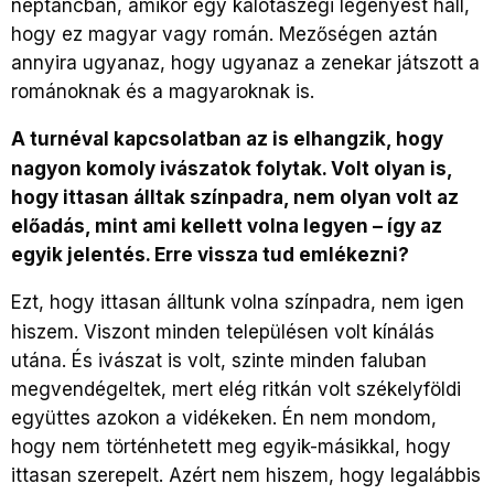
néptáncban, amikor egy kalotaszegi legényest hall,
hogy ez magyar vagy román. Mezőségen aztán
annyira ugyanaz, hogy ugyanaz a zenekar játszott a
románoknak és a magyaroknak is.
A turnéval kapcsolatban az is elhangzik, hogy
nagyon komoly ivászatok folytak. Volt olyan is,
hogy ittasan álltak színpadra, nem olyan volt az
előadás, mint ami kellett volna legyen – így az
egyik jelentés. Erre vissza tud emlékezni?
Ezt, hogy ittasan álltunk volna színpadra, nem igen
hiszem. Viszont minden településen volt kínálás
utána. És ivászat is volt, szinte minden faluban
megvendégeltek, mert elég ritkán volt székelyföldi
együttes azokon a vidékeken. Én nem mondom,
hogy nem történhetett meg egyik-másikkal, hogy
ittasan szerepelt. Azért nem hiszem, hogy legalábbis