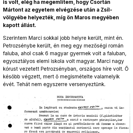
is volt, elég ha megemlítem, hogy Csortán
Mártont az egyetem elvégzése után a Zsíl-
völgyébe helyezték, míg ön Maros megyében
kapott állást.
Szerintem Marci sokkal jobb helyre került, mint én.
Petrozsénybe került, én meg egy mezőségi román
faluba, ahol csak 6 magyar gyermek volt a faluban,
egyosztályos elemi iskola volt magyar. Marci nagy
kórust vezetett Petrozsényban, országos híre volt. Ő
később végzett, mert ő megismételte valamelyik
évét. Tehát nem egyszerre versenyeztünk.