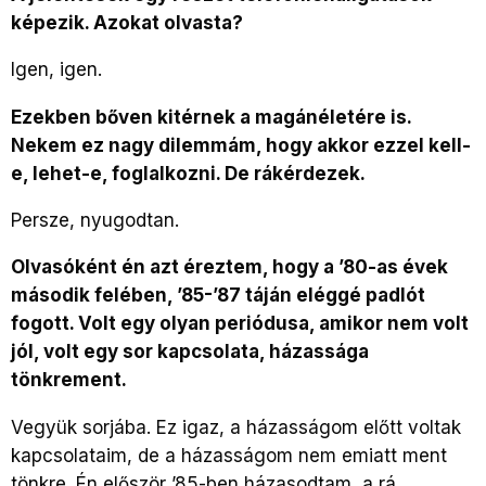
képezik. Azokat olvasta?
Igen, igen.
Ezekben bőven kitérnek a magánéletére is.
Nekem ez nagy dilemmám, hogy akkor ezzel kell-
e, lehet-e, foglalkozni. De rákérdezek.
Persze, nyugodtan.
Olvasóként én azt éreztem, hogy a ’80-as évek
második felében, ’85-’87 táján eléggé padlót
fogott. Volt egy olyan periódusa, amikor nem volt
jól, volt egy sor kapcsolata, házassága
tönkrement.
Vegyük sorjába. Ez igaz, a házasságom előtt voltak
kapcsolataim, de a házasságom nem emiatt ment
tönkre. Én először ’85-ben házasodtam, a rá