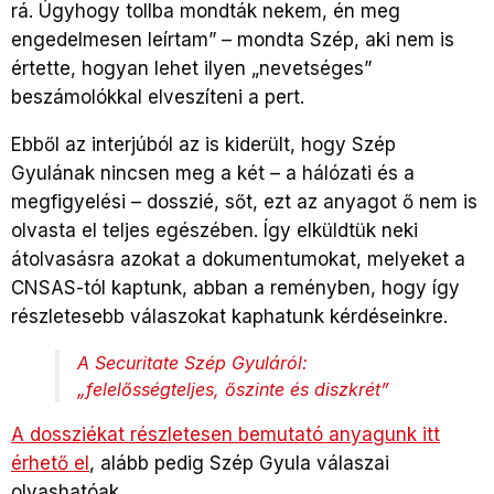
rá. Úgyhogy tollba mondták nekem, én meg
engedelmesen leírtam” – mondta Szép, aki nem is
értette, hogyan lehet ilyen „nevetséges”
beszámolókkal elveszíteni a pert.
Ebből az interjúból az is kiderült, hogy Szép
Gyulának nincsen meg a két – a hálózati és a
megfigyelési – dosszié, sőt, ezt az anyagot ő nem is
olvasta el teljes egészében. Így elküldtük neki
átolvasásra azokat a dokumentumokat, melyeket a
CNSAS-tól kaptunk, abban a reményben, hogy így
részletesebb válaszokat kaphatunk kérdéseinkre.
A Securitate Szép Gyuláról:
„felelősségteljes, őszinte és diszkrét”
A dossziékat részletesen bemutató anyagunk itt
érhető el
, alább pedig Szép Gyula válaszai
olvashatóak.