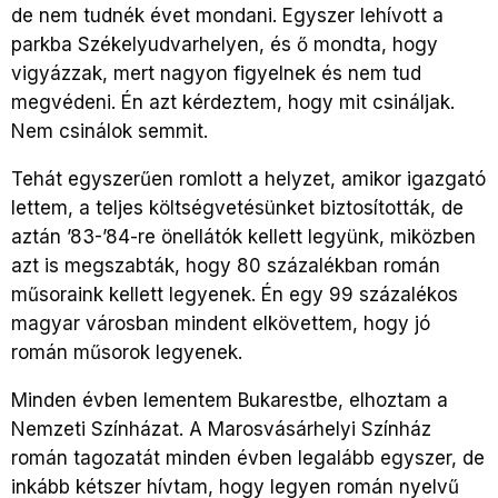
de nem tudnék évet mondani. Egyszer lehívott a
parkba Székelyudvarhelyen, és ő mondta, hogy
vigyázzak, mert nagyon figyelnek és nem tud
megvédeni. Én azt kérdeztem, hogy mit csináljak.
Nem csinálok semmit.
Tehát egyszerűen romlott a helyzet, amikor igazgató
lettem, a teljes költségvetésünket biztosították, de
aztán ’83-’84-re önellátók kellett legyünk, miközben
azt is megszabták, hogy 80 százalékban román
műsoraink kellett legyenek. Én egy 99 százalékos
magyar városban mindent elkövettem, hogy jó
román műsorok legyenek.
Minden évben lementem Bukarestbe, elhoztam a
Nemzeti Színházat. A Marosvásárhelyi Színház
román tagozatát minden évben legalább egyszer, de
inkább kétszer hívtam, hogy legyen román nyelvű