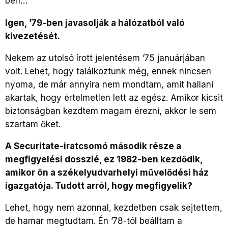
ben…
Igen, ’79-ben javasolják a hálózatból való
kivezetését.
Nekem az utolsó írott jelentésem ’75 januárjában
volt. Lehet, hogy találkoztunk még, ennek nincsen
nyoma, de már annyira nem mondtam, amit hallani
akartak, hogy értelmetlen lett az egész. Amikor kicsit
biztonságban kezdtem magam érezni, akkor le sem
szartam őket.
A Securitate-iratcsomó második része a
megfigyelési dosszié, ez 1982-ben kezdődik,
amikor ön a székelyudvarhelyi művelődési ház
igazgatója. Tudott arról, hogy megfigyelik?
Lehet, hogy nem azonnal, kezdetben csak sejtettem,
de hamar megtudtam. Én ’78-tól beálltam a