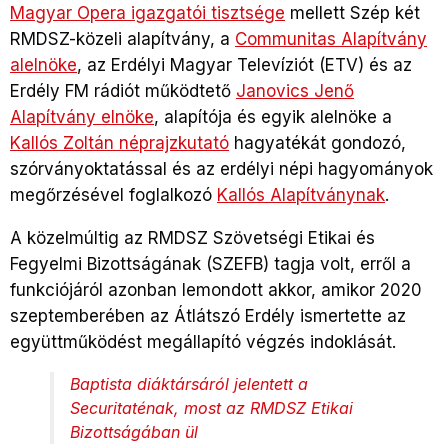
Magyar Opera igazgatói tisztsége
mellett Szép két
RMDSZ-közeli alapítvány, a
Communitas Alapítvány
alelnöke
, az Erdélyi Magyar Televíziót (ETV) és az
Erdély FM rádiót működtető
Janovics Jenő
Alapítvány elnöke
, alapítója és egyik alelnöke a
Kallós Zoltán néprajzkutató
hagyatékát gondozó,
szórványoktatással és az erdélyi népi hagyományok
megőrzésével foglalkozó
Kallós Alapítványnak
.
A közelmúltig az RMDSZ Szövetségi Etikai és
Fegyelmi Bizottságának (SZEFB) tagja volt, erről a
funkciójáról azonban lemondott akkor, amikor 2020
szeptemberében az Átlátszó Erdély ismertette az
együttműködést megállapító végzés indoklását.
Baptista diáktársáról jelentett a
Securitaténak, most az RMDSZ Etikai
Bizottságában ül