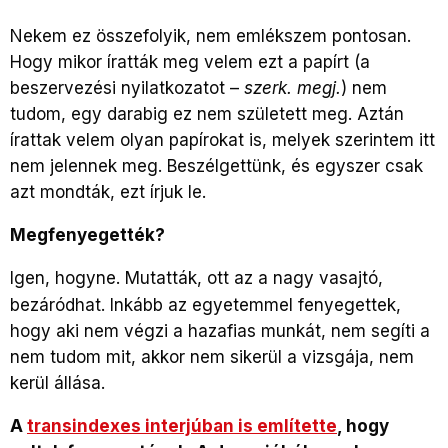
Nekem ez összefolyik, nem emlékszem pontosan.
Hogy mikor íratták meg velem ezt a papírt (a
beszervezési nyilatkozatot –
szerk. megj.
) nem
tudom, egy darabig ez nem született meg. Aztán
írattak velem olyan papírokat is, melyek szerintem itt
nem jelennek meg. Beszélgettünk, és egyszer csak
azt mondták, ezt írjuk le.
Megfenyegették?
Igen, hogyne. Mutatták, ott az a nagy vasajtó,
bezáródhat. Inkább az egyetemmel fenyegettek,
hogy aki nem végzi a hazafias munkát, nem segíti a
nem tudom mit, akkor nem sikerül a vizsgája, nem
kerül állása.
A
transindexes interjúban is említette
, hogy