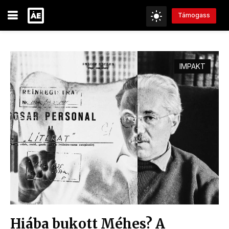
Támogass
IMPAKT
Hiába bukott Méhes? A