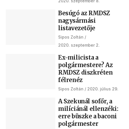
2020. szeptember 8.
Besúgó az RMDSZ
nagysármási
listavezetője
Sipos Zoltán
2020. szeptember 2.
Ex-milicista a
polgármestere? Az
RMDSZ diszkréten
félrenéz
Sipos Zoltán
2020. július 29.
A Szekunál sofőr, a
milíciánál ellenzéki:
erre büszke a baconi
polgármester