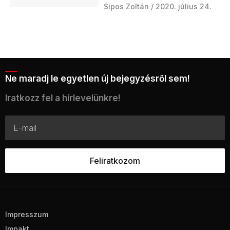
Sipos Zoltán
2020. július 24.
Ne maradj le egyetlen új bejegyzésről sem!
Iratkozz fel a hírlevelünkre!
Impresszum
Impakt