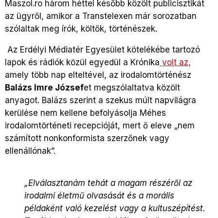
Maszol.ro három héttel később közölt publicisztikát
az ügyről, amikor a Transtelexen már sorozatban
szólaltak meg írók, költők, történészek.
Az Erdélyi Médiatér Egyesület kötelékébe tartozó
lapok és rádiók közül egyedül a Krónika
volt az,
amely több nap elteltével, az irodalomtörténész
Balázs Imre József
et megszólaltatva közölt
anyagot. Balázs szerint a szekus múlt napvilágra
kerülése nem kellene befolyásolja Méhes
irodalomtörténeti recepcióját, mert ő eleve „nem
számított nonkonformista szerzőnek vagy
ellenállónak”.
„Elválasztanám tehát a magam részéről az
irodalmi életmű olvasását és a morális
példaként való kezelést vagy a kultuszépítést.