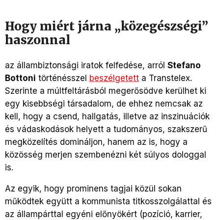
Hogy miért járna „közegészségi”
haszonnal
az állambiztonsági iratok felfedése, arról
Stefano
Bottoni
történésszel
beszélgetett
a Transtelex.
Szerinte a múltfeltárásból megerősödve kerülhet ki
egy kisebbségi társadalom, de ehhez nemcsak az
kell, hogy a csend, hallgatás, illetve az inszinuációk
és vádaskodások helyett a tudományos, szakszerű
megközelítés domináljon, hanem az is, hogy a
közösség merjen szembenézni két súlyos dologgal
is.
Az egyik, hogy prominens tagjai közül sokan
működtek együtt a kommunista titkosszolgálattal és
az állampárttal egyéni előnyökért (pozíció, karrier,