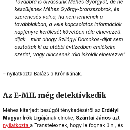
Továbbra is olvassunk Méhes Györgyöt, de ne
készüljenek Méhes György-bronzszobrok, és
szerencsés volna, ha nem lennének a
továbbiakban, a vele kapcsolatos információk
napfényre kerülését követően róla elnevezett
díjak ‒ mint ahogy Szilágyi Domokos-díjat sem
osztottak ki az utóbbi évtizedben emlékeim
szerint, vagy nincsenek róla iskolák elnevezve”
– nyilatkozta Balázs a Krónikának.
Az E-MIL még detektívkedik
Méhes kiterjedt besúgói ténykedéséről az
Erdélyi
Magyar Írók Ligá
jának elnöke,
Szántai János
azt
nyilatkozta
a Transtelexnek, hogy le fognak ülni, és