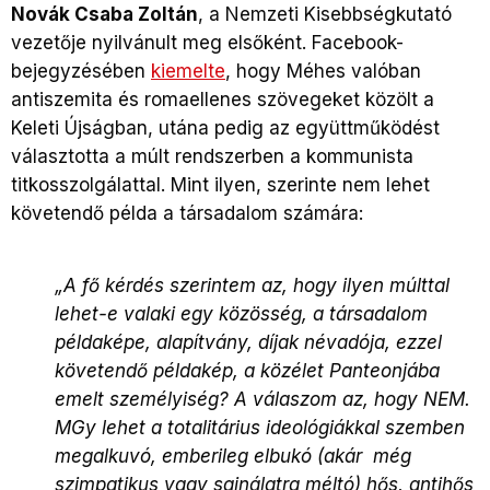
Novák Csaba Zoltán
, a Nemzeti Kisebbségkutató
vezetője nyilvánult meg elsőként. Facebook-
bejegyzésében
kiemelte
, hogy Méhes valóban
antiszemita és romaellenes szövegeket közölt a
Keleti Újságban, utána pedig az együttműködést
választotta a múlt rendszerben a kommunista
titkosszolgálattal. Mint ilyen, szerinte nem lehet
követendő példa a társadalom számára:
„A fő kérdés szerintem az, hogy ilyen múlttal
lehet-e valaki egy közösség, a társadalom
példaképe, alapítvány, díjak névadója, ezzel
követendő példakép, a közélet Panteonjába
emelt személyiség? A válaszom az, hogy NEM.
MGy lehet a totalitárius ideológiákkal szemben
megalkuvó, emberileg elbukó (akár még
szimpatikus vagy sajnálatra méltó) hős, antihős