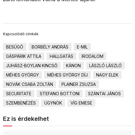
Kapcsolódó címkék
BESÚGÓ
BORBÉLY ANDRÁS
E-MIL
GÁSPÁRIK ATTILA
HALLGATÁS
IRODALOM
JUHÁSZ-BOYLAN KINCSŐ
KÁNON
LÁSZLÓ LÁSZLÓ
MÉHES GYÖRGY
MÉHES GYÖRGY DÍJ
NAGY ELEK
NOVÁK CSABA ZOLTÁN
PLAINER ZSUZSA
SECURITATE
STEFANO BOTTONI
SZÁNTAI JÁNOS
SZEMBENÉZÉS
ÜGYNÖK
VÍG EMESE
Ez is érdekelhet