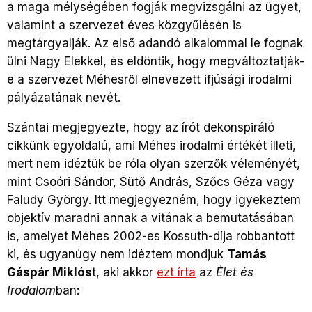
a maga mélységében fogják megvizsgálni az ügyet,
valamint a szervezet éves közgyűlésén is
megtárgyalják. Az első adandó alkalommal le fognak
ülni Nagy Elekkel, és eldöntik, hogy megváltoztatják-
e a szervezet Méhesről elnevezett ifjúsági irodalmi
pályázatának nevét.
Szántai megjegyezte, hogy az írót dekonspiráló
cikkünk egyoldalú, ami Méhes irodalmi értékét illeti,
mert nem idéztük be róla olyan szerzők véleményét,
mint Csoóri Sándor, Sütő András, Szőcs Géza vagy
Faludy György. Itt megjegyezném, hogy igyekeztem
objektív maradni annak a vitának a bemutatásában
is, amelyet Méhes 2002-es Kossuth-díja robbantott
ki, és ugyanúgy nem idéztem mondjuk
Tamás
Gáspár Miklós
t, aki akkor
ezt írta
az
Élet és
Irodalom
ban: