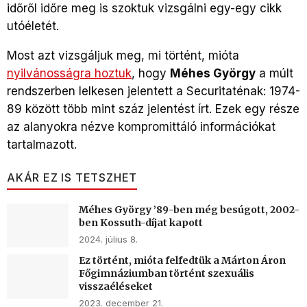
időről időre meg is szoktuk vizsgálni egy-egy cikk
utóéletét.
Most azt vizsgáljuk meg, mi történt, mióta
nyilvánosságra hoztuk
, hogy
Méhes György
a múlt
rendszerben lelkesen jelentett a Securitaténak: 1974-
89 között több mint száz jelentést írt. Ezek egy része
az alanyokra nézve kompromittáló információkat
tartalmazott.
AKÁR EZ IS TETSZHET
Méhes György ’89-ben még besúgott, 2002-
ben Kossuth-díjat kapott
2024. július 8.
Ez történt, mióta felfedtük a Márton Áron
Főgimnáziumban történt szexuális
visszaéléseket
2023. december 21.