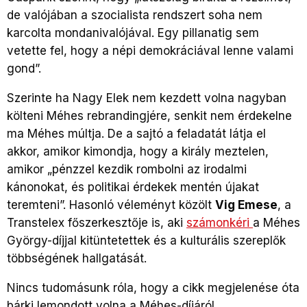
de valójában a szocialista rendszert soha nem
karcolta mondanivalójával. Egy pillanatig sem
vetette fel, hogy a népi demokráciával lenne valami
gond”.
Szerinte ha Nagy Elek nem kezdett volna nagyban
költeni Méhes rebrandingjére, senkit nem érdekelne
ma Méhes múltja. De a sajtó a feladatát látja el
akkor, amikor kimondja, hogy a király meztelen,
amikor „pénzzel kezdik rombolni az irodalmi
kánonokat, és politikai érdekek mentén újakat
teremteni”. Hasonló véleményt közölt
Vig Emese
, a
Transtelex főszerkesztője is, aki
számonkéri
a Méhes
György-díjjal kitüntetettek és a kulturális szereplők
többségének hallgatását.
Nincs tudomásunk róla, hogy a cikk megjelenése óta
bárki lemondott volna a Méhes-díjáról.