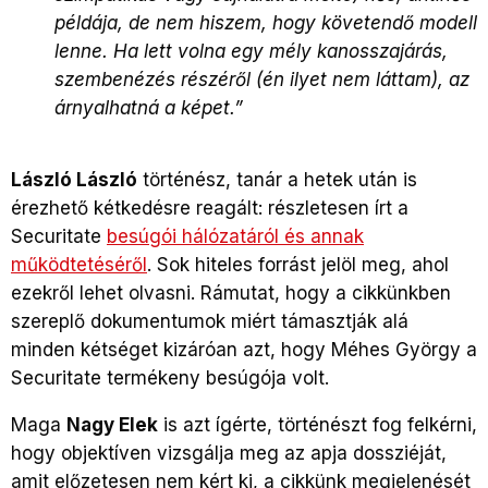
példája, de nem hiszem, hogy követendő modell
lenne. Ha lett volna egy mély kanosszajárás,
szembenézés részéről (én ilyet nem láttam), az
árnyalhatná a képet.”
László László
történész, tanár a hetek után is
érezhető kétkedésre reagált: részletesen írt a
Securitate
besúgói hálózatáról és annak
működtetéséről
. Sok hiteles forrást jelöl meg, ahol
ezekről lehet olvasni. Rámutat, hogy a cikkünkben
szereplő dokumentumok miért támasztják alá
minden kétséget kizáróan azt, hogy Méhes György a
Securitate termékeny besúgója volt.
Maga
Nagy Elek
is azt ígérte, történészt fog felkérni,
hogy objektíven vizsgálja meg az apja dossziéját,
amit előzetesen nem kért ki, a cikkünk megjelenését