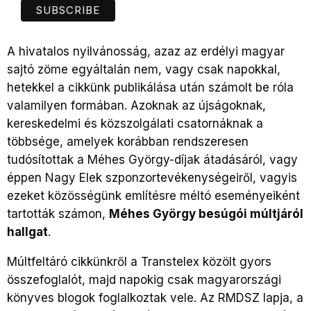
A hivatalos nyilvánosság, azaz az erdélyi magyar
sajtó zöme egyáltalán nem, vagy csak napokkal,
hetekkel a cikkünk publikálása után számolt be róla
valamilyen formában. Azoknak az újságoknak,
kereskedelmi és közszolgálati csatornáknak a
többsége, amelyek korábban rendszeresen
tudósítottak a Méhes György-díjak átadásáról, vagy
éppen Nagy Elek szponzortevékenységeiről, vagyis
ezeket közösségünk említésre méltó eseményeiként
tartották számon,
Méhes György besúgói múltjáról
hallgat
.
Múltfeltáró cikkünkről a Transtelex közölt gyors
összefoglalót, majd napokig csak magyarországi
könyves blogok foglalkoztak vele. Az RMDSZ lapja, a