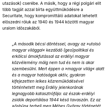
utazások) cserébe. A másik, hogy a régi polgári elit
több tagját azzal bírta együttműködésre a
Securitate, hogy kompromittáló adatokat lehetett
előszedni róluk az 1940 és 1944 közötti magyar
uralom időszakából.
„A második bécsi döntéssel, avagy az »utolsó
magyar világgal« kezdődő (geo)politikai és
erkölcsi ámokfutással az erdélyi magyar
közvélemény máig nem tud és nem is akar
szembesülni. Mert éppen a »magyar világ« alatt
és a magyar hatóságok aktív, gyakran
kifejezetten lelkes közreműködésével
történhetett meg Erdély jelenkorának
legnagyobb katasztrófája: az észak-erdélyi
zsidók deportálása 1944 késő tavaszán. Ez az
»ősbűn« terheli meg Méhes György történetét