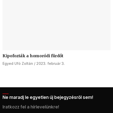
Kipofozták a homoródi fürdőt
Egyed Ufó Zoltán
2023. február 3.
Ne maradj le egyetlen új bejegyzésről sem!
Iratkozz fel a hírlevelünkre!