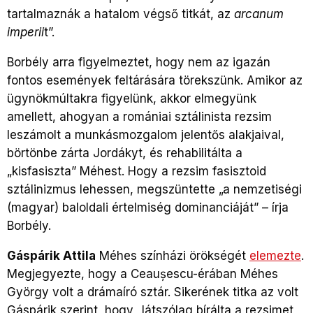
tartalmaznák a hatalom végső titkát, az
arcanum
imperii
t”.
Borbély arra figyelmeztet, hogy nem az igazán
fontos események feltárására törekszünk. Amikor az
ügynökmúltakra figyelünk, akkor elmegyünk
amellett, ahogyan a romániai sztálinista rezsim
leszámolt a munkásmozgalom jelentős alakjaival,
börtönbe zárta Jordákyt, és rehabilitálta a
„kisfasiszta” Méhest. Hogy a rezsim fasisztoid
sztálinizmus lehessen, megszüntette „a nemzetiségi
(magyar) baloldali értelmiség dominanciáját” – írja
Borbély.
Gáspárik Attila
Méhes színházi örökségét
elemezte
.
Megjegyezte, hogy a Ceaușescu-érában Méhes
György volt a drámaíró sztár. Sikerének titka az volt
Gáspárik szerint, hogy „látszólag bírálta a rezsimet,