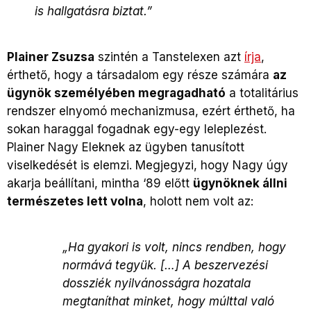
is hallgatásra biztat.”
Plainer Zsuzsa
szintén a Tanstelexen azt
írja
,
érthető, hogy a társadalom egy része számára
az
ügynök személyében megragadható
a totalitárius
rendszer elnyomó mechanizmusa, ezért érthető, ha
sokan haraggal fogadnak egy-egy leleplezést.
Plainer Nagy Eleknek az ügyben tanusított
viselkedését is elemzi. Megjegyzi, hogy Nagy úgy
akarja beállítani, mintha ‘89 előtt
ügynöknek állni
természetes lett volna
, holott nem volt az:
„Ha gyakori is volt, nincs rendben, hogy
normává tegyük. […] A beszervezési
dossziék nyilvánosságra hozatala
megtaníthat minket, hogy múlttal való