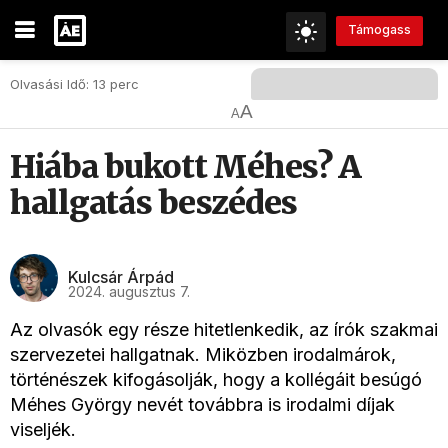
Támogass
Olvasási Idő: 13 perc
A
A
Hiába bukott Méhes? A
hallgatás beszédes
Kulcsár Árpád
2024. augusztus 7.
Az olvasók egy része hitetlenkedik, az írók szakmai
szervezetei hallgatnak. Miközben irodalmárok,
történészek kifogásolják, hogy a kollégáit besúgó
Méhes György nevét továbbra is irodalmi díjak
viseljék.