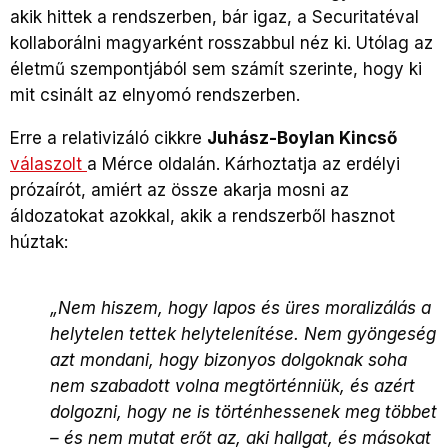
akik hittek a rendszerben, bár igaz, a Securitatéval
kollaborálni magyarként rosszabbul néz ki. Utólag az
életmű szempontjából sem számít szerinte, hogy ki
mit csinált az elnyomó rendszerben.
Erre a relativizáló cikkre
Juhász-Boylan Kincső
válaszolt
a Mérce oldalán. Kárhoztatja az erdélyi
prózaírót, amiért az össze akarja mosni az
áldozatokat azokkal, akik a rendszerből hasznot
húztak:
„Nem hiszem, hogy lapos és üres moralizálás a
helytelen tettek helytelenítése. Nem gyöngeség
azt mondani, hogy bizonyos dolgoknak soha
nem szabadott volna megtörténniük, és azért
dolgozni, hogy ne is történhessenek meg többet
– és nem mutat erőt az, aki hallgat, és másokat