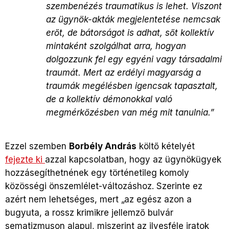
szembenézés traumatikus is lehet. Viszont
az ügynök-akták megjelentetése nemcsak
erőt, de bátorságot is adhat, sőt kollektív
mintaként szolgálhat arra, hogyan
dolgozzunk fel egy egyéni vagy társadalmi
traumát. Mert az erdélyi magyarság a
traumák megélésben igencsak tapasztalt,
de a kollektív démonokkal való
megmérkőzésben van még mit tanulnia.”
Ezzel szemben
Borbély András
költő kételyét
fejezte ki
azzal kapcsolatban, hogy az ügynökügyek
hozzásegíthetnének egy történetileg komoly
közösségi önszemlélet-változáshoz. Szerinte ez
azért nem lehetséges, mert „az egész azon a
bugyuta, a rossz krimikre jellemző bulvár
sematizmuson alapul, miszerint az ilyesféle iratok