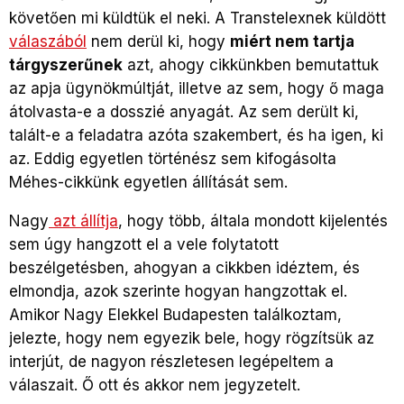
követően mi küldtük el neki. A Transtelexnek küldött
válaszából
nem derül ki, hogy
miért nem tartja
tárgyszerűnek
azt, ahogy cikkünkben bemutattuk
az apja ügynökmúltját, illetve az sem, hogy ő maga
átolvasta-e a dosszié anyagát. Az sem derült ki,
talált-e a feladatra azóta szakembert, és ha igen, ki
az. Eddig egyetlen történész sem kifogásolta
Méhes-cikkünk egyetlen állítását sem.
Nagy
azt állítja
, hogy több, általa mondott kijelentés
sem úgy hangzott el a vele folytatott
beszélgetésben, ahogyan a cikkben idéztem, és
elmondja, azok szerinte hogyan hangzottak el.
Amikor Nagy Elekkel Budapesten találkoztam,
jelezte, hogy nem egyezik bele, hogy rögzítsük az
interjút, de nagyon részletesen legépeltem a
válaszait. Ő ott és akkor nem jegyzetelt.