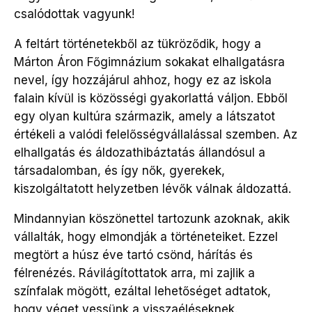
csalódottak vagyunk!
A feltárt történetekből az tükröződik, hogy a
Márton Áron Főgimnázium sokakat elhallgatásra
nevel, így hozzájárul ahhoz, hogy ez az iskola
falain kívül is közösségi gyakorlattá váljon. Ebből
egy olyan kultúra származik, amely a látszatot
értékeli a valódi felelősségvállalással szemben. Az
elhallgatás és áldozathibáztatás állandósul a
társadalomban, és így nők, gyerekek,
kiszolgáltatott helyzetben lévők válnak áldozattá.
Mindannyian köszönettel tartozunk azoknak, akik
vállalták, hogy elmondják a történeteiket. Ezzel
megtört a húsz éve tartó csönd, hárítás és
félrenézés. Rávilágítottatok arra, mi zajlik a
színfalak mögött, ezáltal lehetőséget adtatok,
hogy véget vessünk a visszaéléseknek.