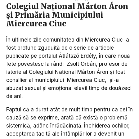
Colegiul Național Márton Áron
și Primăria Municipiului
Miercurea Ciuc
În ultimele zile comunitatea din Miercurea Ciuc a
fost profund zguduită de o serie de articole
publicate pe portalul Átlátszó Erdély, în care nouă
fete povestesc la rând: Zsolt Orbán, profesor de
istorie al Colegiului Național Márton Áron și fost
consilier al municipiului Miercurea Ciuc, și-a
abuzat sexual și emoțional elevii timp de douăzeci
de ani.
Faptul că a durat atât de mult timp pentru ca cei în
cauză să se exprime, arată că există o problemă
sistemică, adânc înrădăcinată. Închiderea ochilor,
acceptarea tacită ale întâmplărilor a devenit un