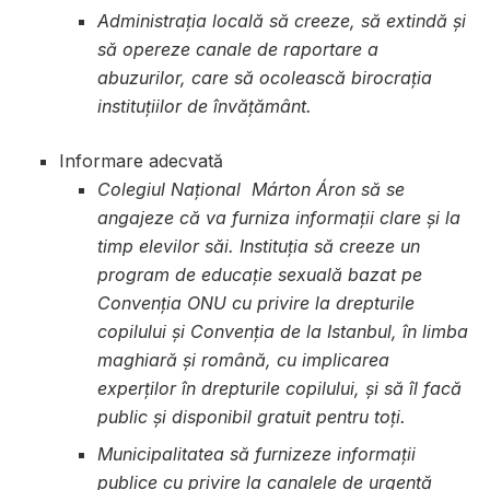
Administrația locală să creeze, să extindă și
să opereze canale de raportare a
abuzurilor, care să ocolească birocrația
instituțiilor de învățământ.
Informare adecvată
Colegiul Național Márton Áron să se
angajeze că va furniza informații clare și la
timp elevilor săi. Instituția să creeze un
program de educație sexuală bazat pe
Convenția ONU cu privire la drepturile
copilului și Convenția de la Istanbul, în limba
maghiară și română, cu implicarea
experților în drepturile copilului, și să îl facă
public și disponibil gratuit pentru toți.
Municipalitatea să furnizeze informații
publice cu privire la canalele de urgență