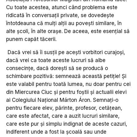
Cu toate acestea, atunci când problema este
ridicată în conversații private, se dovedește
întotdeauna că mulți alții au povești similare, în
alte școli, în alte orașe. De aceea, este esențial să
punem capăt tăcerii.
Dacă vrei să îi susții pe acești vorbitori curajoși,
dacă vrei ca toate aceste lucruri să aibe
consecințe, dacă dorești să se producă o
schimbare pozitivă: semnează această petiție! Și
este valabil pentru toată lumea, nu doar pentru cei
din Miercurea Ciuc și pentru foștii și actualii elevi
ai Colegiului Național Márton Áron. Semnați-o
pentru fiecare elev, părinte, profesor, cetățean,
care este afectat, care a auzit lucruri similare,
care este pur și simplu indignat de aceste cazuri,
indiferent unde a fost la școală sau unde