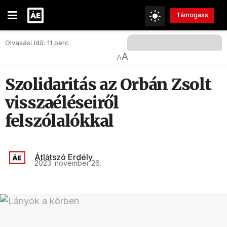
Támogass
Olvasási Idő: 11 perc
A
A
Szolidaritás az Orbán Zsolt
visszaéléseiről
felszólalókkal
Átlátszó Erdély
2023. november 26.