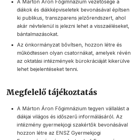
A Márton Áron Főgimnázium vezetősége a
diákok és diákképviseletek bevonásával építsen
ki publikus, transzparens jelzőrendszert, ahol
akár névtelenül is jelezni lehet a visszaéléseket,
bántalmazásokat.
Az önkormányzat bővítsen, hozzon létre és
működtessen olyan csatornákat, amelyek révén
az oktatási intézmények bürokráciáját kikerülve
lehet bejelentéseket tenni.
Megfelelő tájékoztatás
A Márton Áron Főgimnázium tegyen vállalást a
diákjai világos és időszerű informálásáról. Az
intézmény gyermekjogi szakértők bevonásával
hozzon létre az ENSZ Gyermekjogi