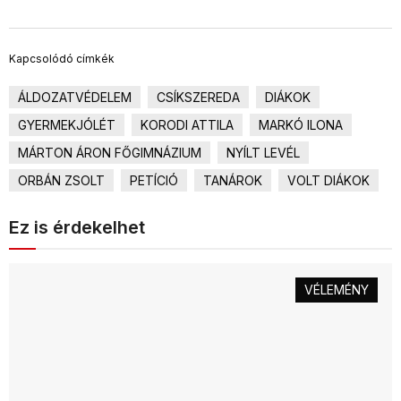
Kapcsolódó címkék
ÁLDOZATVÉDELEM
CSÍKSZEREDA
DIÁKOK
GYERMEKJÓLÉT
KORODI ATTILA
MARKÓ ILONA
MÁRTON ÁRON FŐGIMNÁZIUM
NYÍLT LEVÉL
ORBÁN ZSOLT
PETÍCIÓ
TANÁROK
VOLT DIÁKOK
Ez is érdekelhet
VÉLEMÉNY