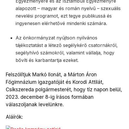
Egyezményére és az Isztambuli Egyezményre
alapozott – magyar és román nyelvű – szexuális
nevelési programot, ezt tegye publikussá és
ingyenesen elérhetővé mindenki számára.
Az önkormányzat nyújtson nyilvános
tájékoztatást a létező segélykérő csatornákról,
segélyhívó számokról, valamint vállalja, hogy
bővíti és karbantartja ezeket.
Felszólítjuk Markó Ilonát, a Márton Áron
Főgimnázium igazgatóját és Korodi Attilát,
Csíkszereda polgármesterét, hogy tíz napon belül,
2023. december 8-ig írásos formában
válaszoljanak levelünkre.
Aláírók: