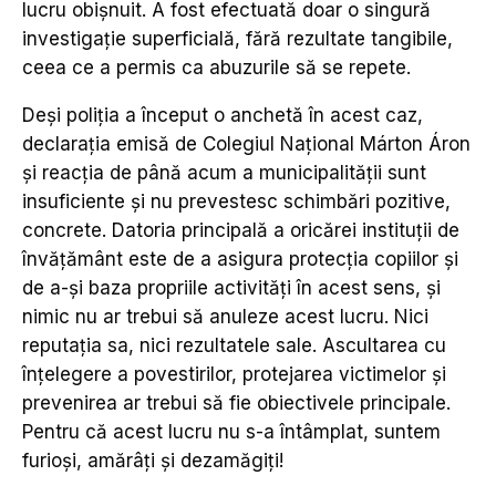
lucru obișnuit. A fost efectuată doar o singură
investigație superficială, fără rezultate tangibile,
ceea ce a permis ca abuzurile să se repete.
Deși poliția a început o anchetă în acest caz,
declarația
emisă de Colegiul Național Márton Áron
și reacția de până acum a municipalității sunt
insuficiente și nu prevestesc schimbări pozitive,
concrete. Datoria principală a oricărei instituții de
învățământ este de a asigura protecția copiilor și
de a-și baza propriile activități în acest sens, și
nimic nu ar trebui să anuleze acest lucru. Nici
reputația sa, nici rezultatele sale. Ascultarea cu
înțelegere a povestirilor, protejarea victimelor și
prevenirea ar trebui să fie obiectivele principale.
Pentru că acest lucru nu s-a întâmplat, suntem
furioși, amărâți și dezamăgiți!