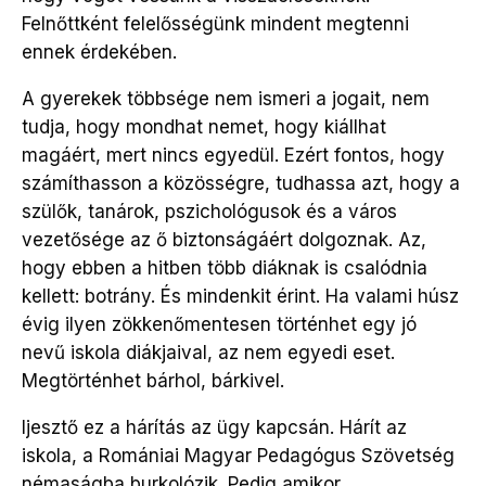
Felnőttként felelősségünk mindent megtenni
ennek érdekében.
A gyerekek többsége nem ismeri a jogait, nem
tudja, hogy mondhat nemet, hogy kiállhat
magáért, mert nincs egyedül. Ezért fontos, hogy
számíthasson a közösségre, tudhassa azt, hogy a
szülők, tanárok, pszichológusok és a város
vezetősége az ő biztonságáért dolgoznak. Az,
hogy ebben a hitben több diáknak is csalódnia
kellett: botrány. És mindenkit érint. Ha valami húsz
évig ilyen zökkenőmentesen történhet egy jó
nevű iskola diákjaival, az nem egyedi eset.
Megtörténhet bárhol, bárkivel.
Ijesztő ez a hárítás az ügy kapcsán. Hárít az
iskola, a Romániai Magyar Pedagógus Szövetség
némaságba burkolózik. Pedig amikor