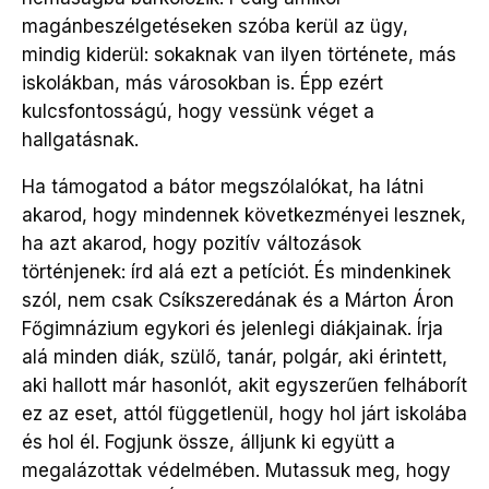
magánbeszélgetéseken szóba kerül az ügy,
mindig kiderül: sokaknak van ilyen története, más
iskolákban, más városokban is. Épp ezért
kulcsfontosságú, hogy vessünk véget a
hallgatásnak.
Ha támogatod a bátor megszólalókat, ha látni
akarod, hogy mindennek következményei lesznek,
ha azt akarod, hogy pozitív változások
történjenek: írd alá ezt a petíciót. És mindenkinek
szól, nem csak Csíkszeredának és a Márton Áron
Főgimnázium egykori és jelenlegi diákjainak. Írja
alá minden diák, szülő, tanár, polgár, aki érintett,
aki hallott már hasonlót, akit egyszerűen felháborít
ez az eset, attól függetlenül, hogy hol járt iskolába
és hol él. Fogjunk össze, álljunk ki együtt a
megalázottak védelmében. Mutassuk meg, hogy