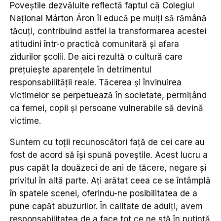
Poveștile dezvăluite reflectă faptul că Colegiul
Național Márton Áron îi educă pe mulți să rămână
tăcuți, contribuind astfel la transformarea acestei
atitudini într-o practică comunitară și afara
zidurilor școlii. De aici rezultă o cultură care
prețuiește aparențele în detrimentul
responsabilității reale. Tăcerea și învinuirea
victimelor se perpetuează în societate, permițând
ca femei, copii și persoane vulnerabile să devină
victime.
Suntem cu toții recunoscători față de cei care au
fost de acord să își spună poveștile. Acest lucru a
pus capăt la douăzeci de ani de tăcere, negare și
privitul în altă parte. Ați arătat ceea ce se întâmplă
în spatele scenei, oferindu-ne posibilitatea de a
pune capăt abuzurilor. În calitate de adulți, avem
responsabilitatea de a face tot ce ne stă în putință