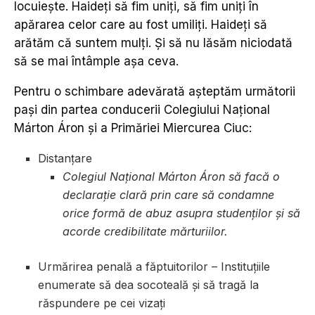
locuiește. Haideți să fim uniți, să fim uniți în
apărarea celor care au fost umiliți. Haideți să
arătăm că suntem mulți. Și să nu lăsăm niciodată
să se mai întâmple așa ceva.
Pentru o schimbare adevărată așteptăm următorii
pași din partea conducerii Colegiului Național
Márton Áron și a Primăriei Miercurea Ciuc:
Distanțare
Colegiul Național Márton Áron să facă o
declarație clară prin care să condamne
orice formă de abuz asupra studenților și să
acorde credibilitate mărturiilor.
Urmărirea penală a făptuitorilor – Instituțiile
enumerate să dea socoteală și să tragă la
răspundere pe cei vizați