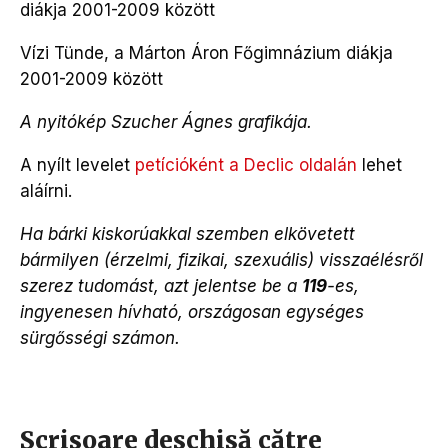
diákja 2001-2009 között
Vízi Tünde, a Márton Áron Főgimnázium diákja
2001-2009 között
A nyitókép Szucher Ágnes grafikája.
A nyílt levelet
petícióként a Declic oldalán
lehet
aláírni.
Ha bárki kiskorúakkal szemben elkövetett
bármilyen (érzelmi, fizikai, szexuális) visszaélésről
szerez tudomást, azt jelentse be a
119
-es,
ingyenesen hívható, országosan egységes
sürgősségi számon.
Scrisoare deschisă către