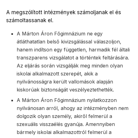
A megszólított intézmények számoljanak el és
számoltassanak el.
A Márton Áron Főgimnázium ne egy
átláthatatlan belső kivizsgálással válaszoljon,
hanem indítson egy független, harmadik fél általi
transzparens vizsgálatot a történtek feltárására.
Az eljárás során vizsgálják meg minden olyan
iskolai alkalmazott szerepét, akik a
nyilvánosságra került vallomások alapján
kiskorúak biztonságát veszélyeztethették.
A Márton Áron Főgimnázium nyilatkozzon
nyilvánosan arról, ahogy az intézményben nem
dolgozik olyan személy, akiről felmerül a
szexuális visszaélés gyanúja. Amennyiben
bármely iskolai alkalmazottról felmerül a