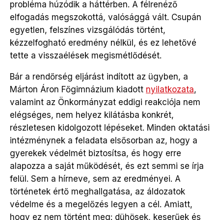
probléma húzódik a háttérben. A félrenéző
elfogadás megszokottá, valósággá vált. Csupán
egyetlen, felszínes vizsgálódás történt,
kézzelfogható eredmény nélkül, és ez lehetővé
tette a visszaélések megismétlődését.
Bár a rendőrség eljárást indított az ügyben, a
Márton Áron Főgimnázium kiadott
nyilatkozata
,
valamint az Önkormányzat eddigi reakciója nem
elégséges, nem helyez kilátásba konkrét,
részletesen kidolgozott lépéseket. Minden oktatási
intézménynek a feladata elsősorban az, hogy a
gyerekek védelmét biztosítsa, és hogy erre
alapozza a saját működését, és ezt semmi se írja
felül. Sem a hírneve, sem az eredményei. A
történetek értő meghallgatása, az áldozatok
védelme és a megelőzés legyen a cél. Amiatt,
hogy ez nem történt meg: dühösek, keserűek és