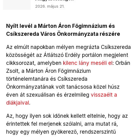
2026. május 21.
Nyílt levél a Márton Áron Főgimnázium és
Csíkszereda Város Önkormányzata részére
Az elmúlt napokban mélyen megrázta Csíkszereda
közösségét az Átlátszó Erdély portálon megjelent
cikksorozat, amelyben
kilenc lány meséli el
: Orbán
Zsolt, a Márton Áron Főgimnázium
történelemtanára és Csíkszereda
Önkormányzatának volt tanácsosa közel húsz
éven át szexuálisan és érzelmileg
visszaélt a
diákjaival
.
Az, hogy ilyen sok időnek kellett eltelnie, hogy az
érintettek fel merjenek szólalni, arra mutat rá,
hogy egy mélyen gyökerező, rendszerszintű