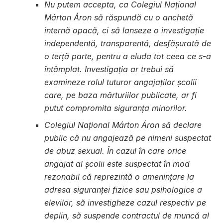
Nu putem accepta, ca Colegiul Național
Márton Áron să răspundă cu o anchetă
internă opacă, ci să lanseze o investigație
independentă, transparentă, desfășurată de
o terță parte, pentru a eluda tot ceea ce s-a
întâmplat. Investigația ar trebui să
examineze rolul tuturor angajaților școlii
care, pe baza mărturiilor publicate, ar fi
putut compromita siguranța minorilor.
Colegiul Național Márton Áron să declare
public că nu angajează pe nimeni suspectat
de abuz sexual. În cazul în care orice
angajat al școlii este suspectat în mod
rezonabil că reprezintă o amenințare la
adresa siguranței fizice sau psihologice a
elevilor, să investigheze cazul respectiv pe
deplin, să suspende contractul de muncă al