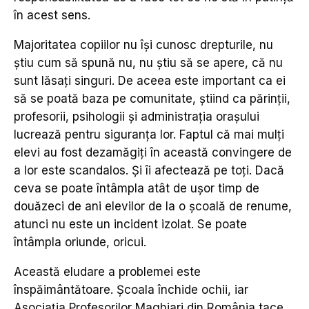
în acest sens.
Majoritatea copiilor nu își cunosc drepturile, nu
știu cum să spună nu, nu știu să se apere, că nu
sunt lăsați singuri. De aceea este important ca ei
să se poată baza pe comunitate, știind ca părinții,
profesorii, psihologii și administrația orașului
lucrează pentru siguranța lor. Faptul că mai mulți
elevi au fost dezamăgiți în această convingere de
a lor este scandalos. Și îi afectează pe toți. Dacă
ceva se poate întâmpla atât de ușor timp de
douăzeci de ani elevilor de la o școală de renume,
atunci nu este un incident izolat. Se poate
întâmpla oriunde, oricui.
Această eludare a problemei este
înspăimântătoare. Școala închide ochii, iar
Asociația Profesorilor Maghiari din România tace.