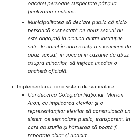
oricărei persoane suspectate până la
finalizarea anchetei.
Municipalitatea să declare public că nicio
persoană suspectată de abuz sexual nu
este angajată în niciuna dintre instituțiile
sale. În cazul în care există o suspiciune de
abuz sexual, în special în cazurile de abuz
asupra minorilor, să inițieze imediat o
anchetă oficială.
Implementarea unui sistem de semnalare
Conducerea Colegiului Național Márton
Áron, cu implicarea elevilor și a
reprezentanților elevilor să construiască un
sistem de semnalare public, transparent, în
care abuzurile și hărțuirea să poată fi
raportate chiar și anonim.