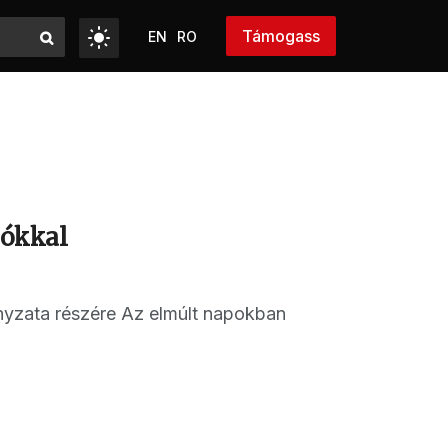
Támogass
EN
RO
lókkal
nyzata részére Az elmúlt napokban