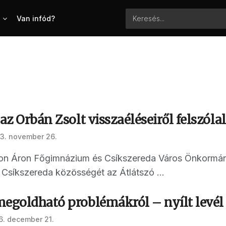
Van infód?
 az Orbán Zsolt visszaéléseiről felszóla
3. november 26.
rton Áron Főgimnázium és Csíkszereda Város Önkormá
Csíkszereda közösségét az Átlátszó ...
megoldható problémákról – nyílt levél
6. december 21.