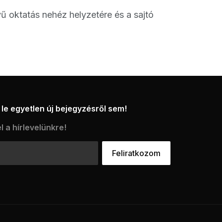
vű oktatás nehéz helyzetére és a sajtó
le egyetlen új bejegyzésről sem!
l a hírlevelünkre!