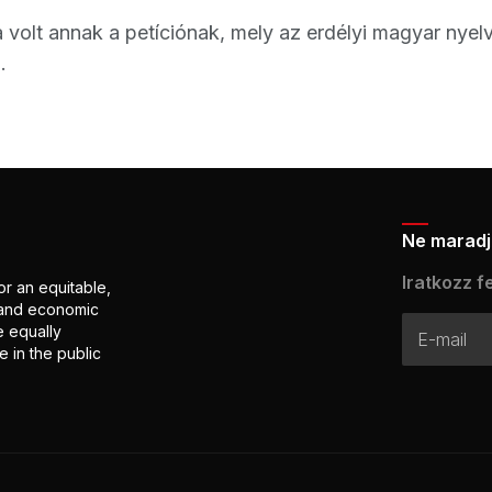
a volt annak a petíciónak, mely az erdélyi magyar nyel
.
Ne maradj 
Iratkozz fe
or an equitable,
l and economic
e equally
 in the public