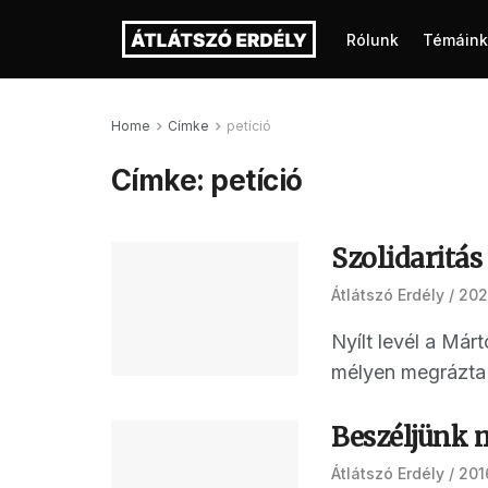
Rólunk
Témáink
Home
Címke
petíció
Címke:
petíció
Szolidaritás
Átlátszó Erdély
202
Nyílt levél a Má
mélyen megrázta 
Beszéljünk 
Átlátszó Erdély
201