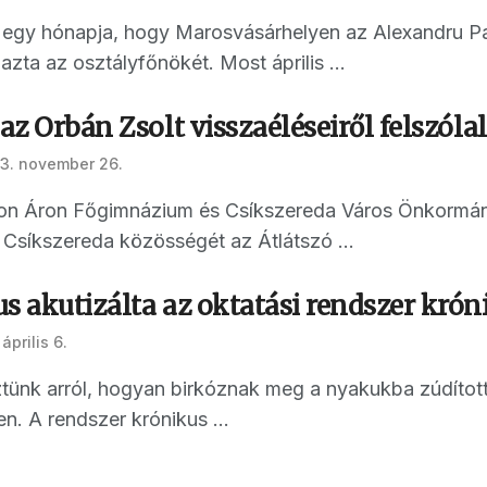
 egy hónapja, hogy Marosvásárhelyen az Alexandru Pap
azta az osztályfőnökét. Most április ...
 az Orbán Zsolt visszaéléseiről felszóla
3. november 26.
rton Áron Főgimnázium és Csíkszereda Város Önkormá
Csíkszereda közösségét az Átlátszó ...
s akutizálta az oktatási rendszer krón
április 6.
tünk arról, hogyan birkóznak meg a nyakukba zúdított 
n. A rendszer krónikus ...