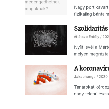
Nagy port kavart
fizikailag bántalm
Szolidaritás
Átlátszó Erdély
202
Nyílt levél a Má
mélyen megrázta 
A koronavíru
Jakabhanga
2020. 
Tanárokat kérdez
nagy településeke