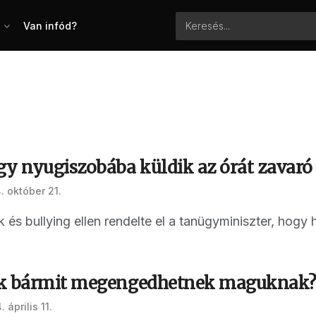
Van infód?
gy nyugiszobába küldik az órát zavaró
. október 21.
k és bullying ellen rendelte el a tanügyminiszter, hog
ok bármit megengedhetnek maguknak
 április 11.