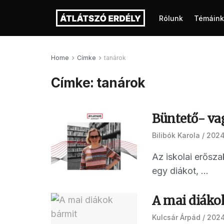
Rólunk
Témáink
Home
Címke
tanárok
Címke:
tanárok
Büntető- va
Bilibók Karola
2024
Az iskolai erősza
egy diákot, ...
A mai diák
Kulcsár Árpád
2024.