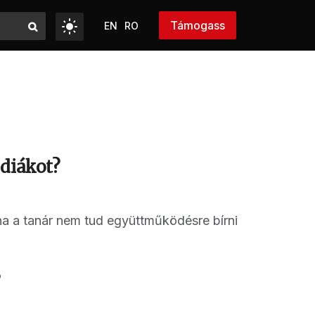
Támogass
EN
RO
 diákot?
y ha a tanár nem tud együttműködésre bírni
?