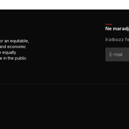
Ne maradj 
Iratkozz fe
or an equitable,
l and economic
e equally
 in the public