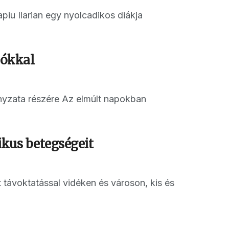
iu Ilarian egy nyolcadikos diákja
lókkal
nyzata részére Az elmúlt napokban
ikus betegségeit
távoktatással vidéken és városon, kis és