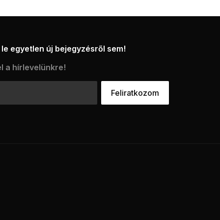
le egyetlen új bejegyzésről sem!
l a hírlevelünkre!