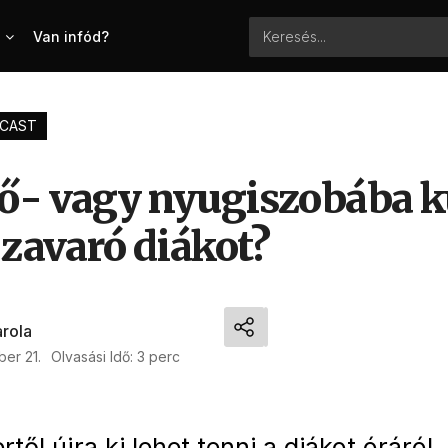
Van infód?
CAST
ő- vagy nyugiszobába k
 zavaró diákot?
arola
ber 21.
Olvasási Idő: 3 perc
ől újra ki lehet tenni a diákot óráról