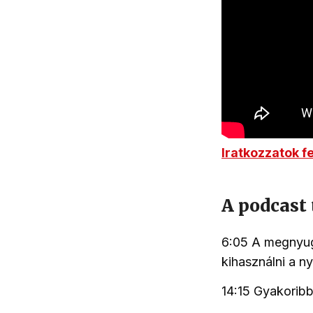
Iratkozzatok f
A podcast 
6:05 A megnyug
kihasználni a n
14:15 Gyakorib