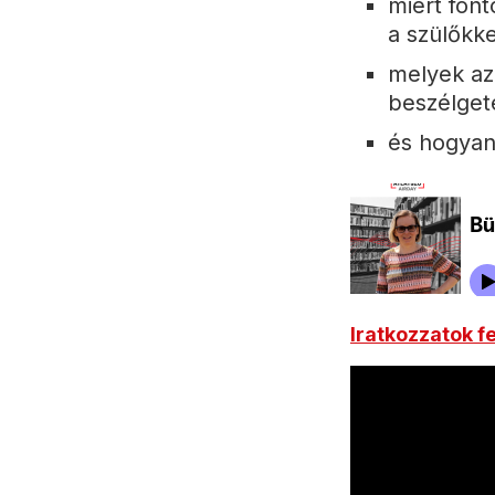
miért fon
a szülőkke
melyek az
beszélget
és hogyan 
Iratkozzatok f