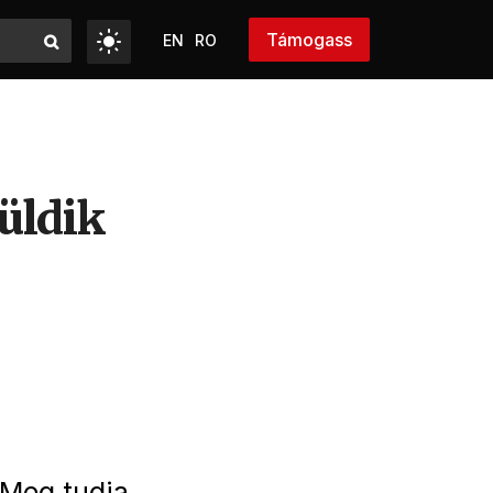
Támogass
EN
RO
üldik
. Meg tudja