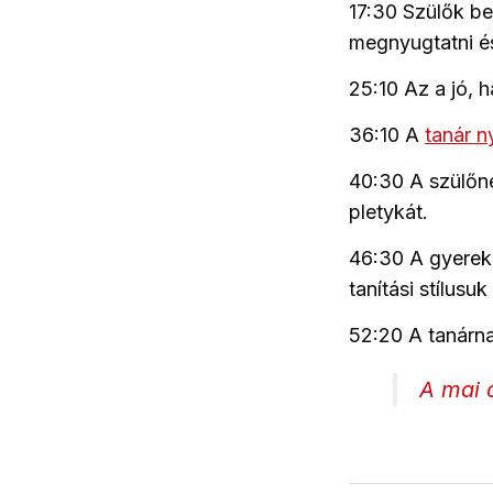
17:30 Szülők be
megnyugtatni és
25:10 Az a jó, h
36:10 A
tanár n
40:30 A szülőne
pletykát.
46:30 A gyereke
tanítási stílusu
52:20 A tanárna
A mai 