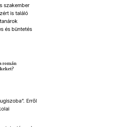
nés szakember
rt is találó
tanárok
s és büntetés
 a román
ekeket?
ugiszoba”. Erről
kolai