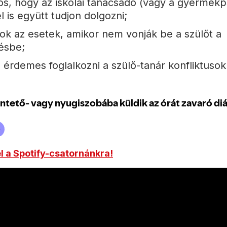
tos, hogy az iskolai tanácsadó (vagy a gyermekp
l is együtt tudjon dolgozni;
ok az esetek, amikor nem vonják be a szülőt a
ésbe;
érdemes foglalkozni a szülő-tanár konfliktusok
el a Spotify-csatornánkra!