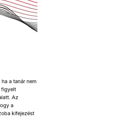
y ha a tanár nem
figyelt
latt. Az
hogy a
zoba kifejezést