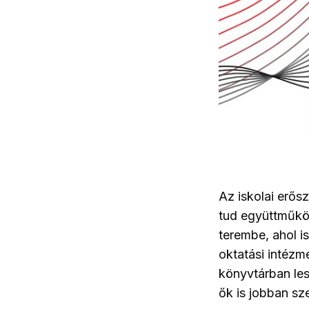
Az iskolai erősz
tud együttműköd
terembe, ahol is
oktatási intézm
könyvtárban les
ők is jobban sze