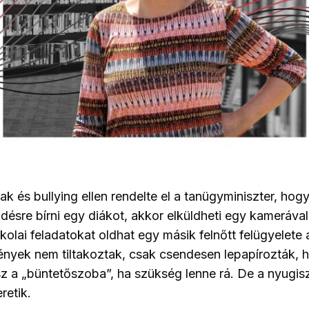
ak és bullying ellen rendelte el a tanügyminiszter, hog
ésre bírni egy diákot, akkor elküldheti egy kamerával 
kolai feladatokat oldhat egy másik felnőtt felügyelete a
ények nem tiltakoztak, csak csendesen lepapírozták, 
z a „büntetőszoba”, ha szükség lenne rá. De a nyugis
retik.