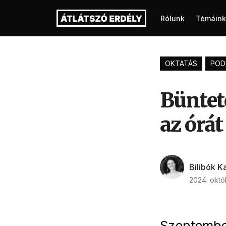
Rólunk
Témáink
OKTATÁS
POD
Büntet
az órát
Bilibók K
2024. októ
Szeptembert