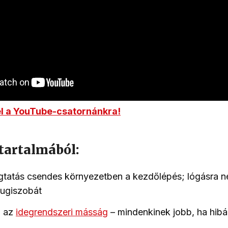
el a YouTube-csatornánkra!
tartalmából:
tatás csendes környezetben a kezdőlépés; lógásra n
yugiszobát
b az
idegrendszeri másság
– mindenkinek jobb, ha hibá