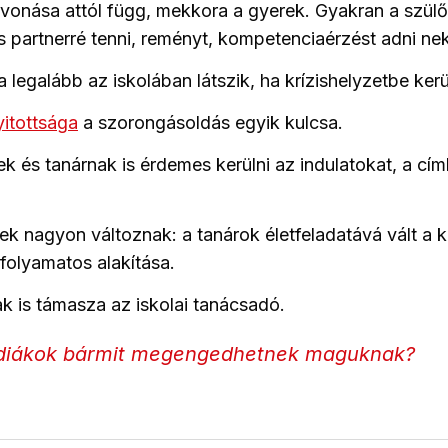
vonása attól függ, mekkora a gyerek. Gyakran a szülőt
 partnerré tenni, reményt, kompetenciaérzést adni nek
a legalább az iskolában látszik, ha krízishelyzetbe ker
yitottsága
a szorongásoldás egyik kulcsa.
k és tanárnak is érdemes kerülni az indulatokat, a cím
k nagyon változnak: a tanárok életfeladatává vált a
k folyamatos alakítása.
k is támasza az iskolai tanácsadó.
diákok bármit megengedhetnek maguknak?