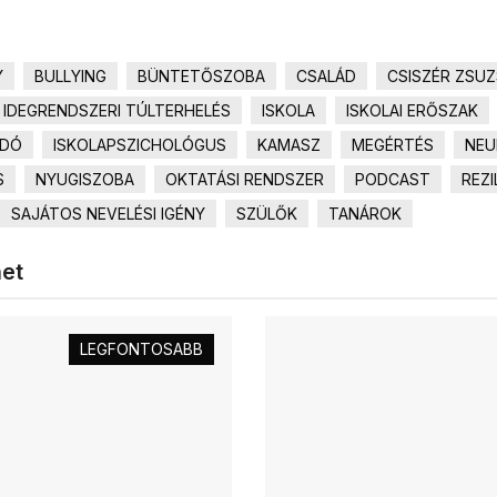
Y
BULLYING
BÜNTETŐSZOBA
CSALÁD
CSISZÉR ZSU
IDEGRENDSZERI TÚLTERHELÉS
ISKOLA
ISKOLAI ERŐSZAK
ADÓ
ISKOLAPSZICHOLÓGUS
KAMASZ
MEGÉRTÉS
NEU
S
NYUGISZOBA
OKTATÁSI RENDSZER
PODCAST
REZI
SAJÁTOS NEVELÉSI IGÉNY
SZÜLŐK
TANÁROK
het
LEGFONTOSABB