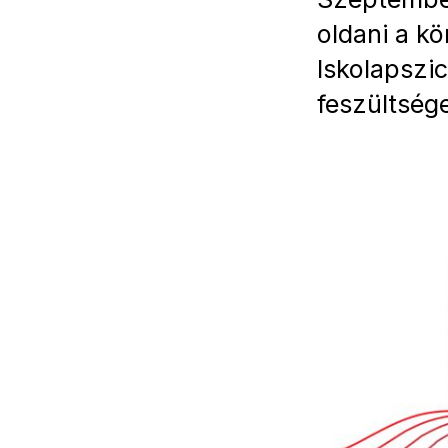
oldani a kö
Iskolapszi
feszültsége