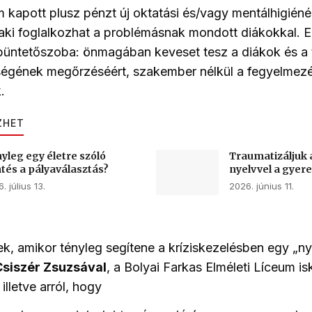
m kapott plusz pénzt új oktatási és/vagy mentálhigié
aki foglalkozhat a problémásnak mondott diákokkal. Ezé
üntetőszoba: önmagában keveset tesz a diákok és a 
ségének megőrzéséért, szakember nélkül a fegyelmezé
.
ZHET
yleg egy életre szóló
Traumatizáljuk
tés a pályaválasztás?
nyelvvel a gyer
. július 13.
2026. június 11.
k, amikor tényleg segítene a kríziskezelésben egy „ny
Csiszér Zsuzsával
, a Bolyai Farkas Elméleti Líceum is
illetve arról, hogy