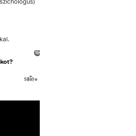
szichológus)
kal.