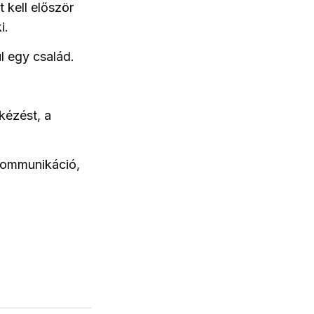
 kell először
i.
ül egy család.
kézést, a
 kommunikáció,