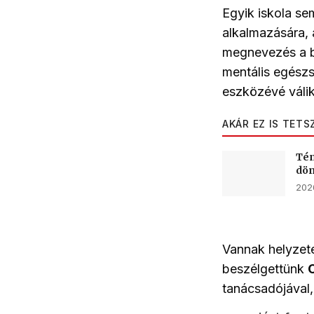
Egyik iskola se
alkalmazására, 
megnevezés a b
mentális egész
eszközévé válik
AKÁR EZ IS TETS
Tén
dön
2026
Vannak helyzete
beszélgettünk
tanácsadójával, 