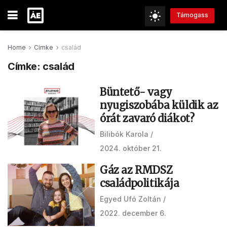
Támogass
Home
Címke
család
Címke:
család
Büntető- vagy
nyugiszobába küldik az
órát zavaró diákot?
Bilibók Karola
2024. október 21.
Gáz az RMDSZ
családpolitikája
Egyed Ufó Zoltán
2022. december 6.