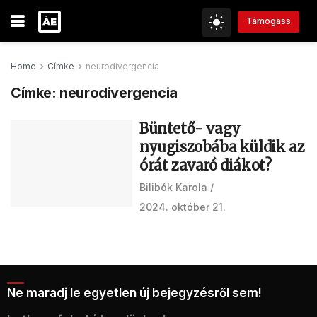
Támogass
Home
Címke
neurodivergencia
Címke:
neurodivergencia
Büntető- vagy
nyugiszobába küldik az
órát zavaró diákot?
Bilibók Karola
2024. október 21.
Ne maradj le egyetlen új bejegyzésről sem!