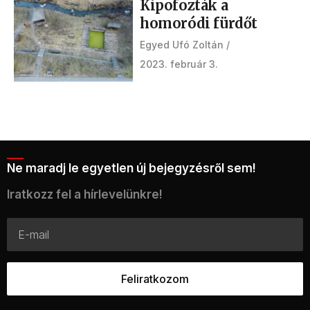
Kipofozták a
homoródi fürdőt
Egyed Ufó Zoltán
2023. február 3.
Ne maradj le egyetlen új bejegyzésről sem!
Iratkozz fel a hírlevelünkre!