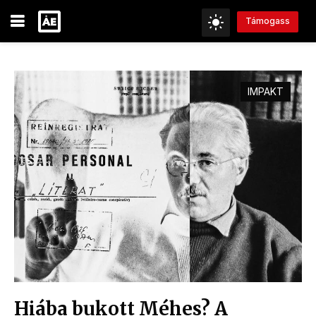
Támogass
IMPAKT
Hiába bukott Méhes? A