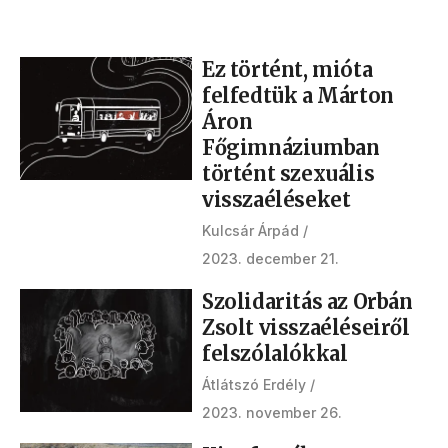
Ez történt, mióta
felfedtük a Márton
Áron
Főgimnáziumban
történt szexuális
visszaéléseket
Kulcsár Árpád
2023. december 21.
Szolidaritás az Orbán
Zsolt visszaéléseiről
felszólalókkal
Átlátszó Erdély
2023. november 26.