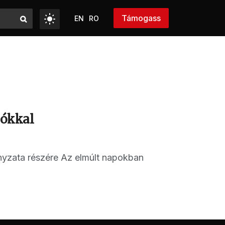
Támogass
EN
RO
lókkal
nyzata részére Az elmúlt napokban