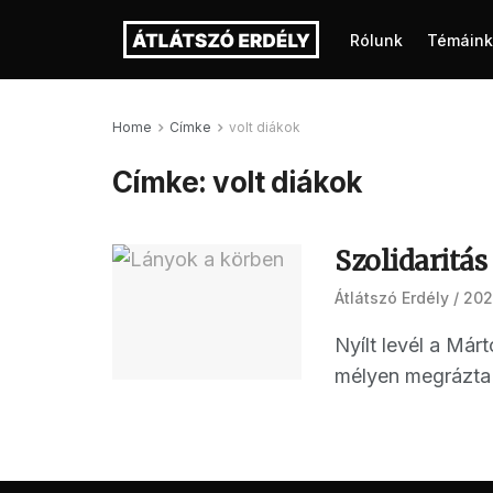
Rólunk
Témáink
Home
Címke
volt diákok
Címke:
volt diákok
Szolidaritás
Átlátszó Erdély
202
Nyílt levél a Má
mélyen megrázta 