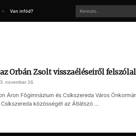
Van infód?
 az Orbán Zsolt visszaéléseiről felszóla
3. november 26.
rton Áron Főgimnázium és Csíkszereda Város Önkormá
Csíkszereda közösségét az Átlátszó ...