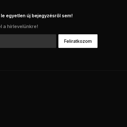
le egyetlen új bejegyzésről sem!
l a hírlevelünkre!