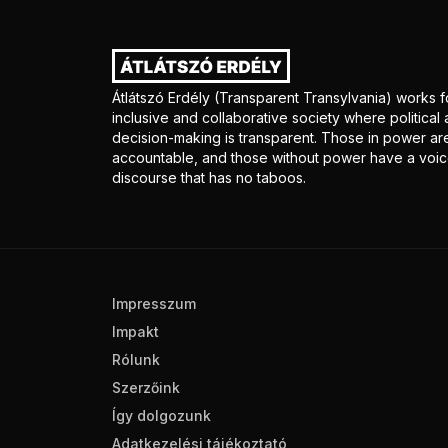
Átlátszó Erdély (Transparent Transylvania) works f
inclusive and collaborative society where politica
decision-making is transparent. Those in power ar
accountable, and those without power have a voice
discourse that has no taboos.
Impresszum
Impakt
Rólunk
Szerzőink
Így dolgozunk
Adatkezelési tájékoztató