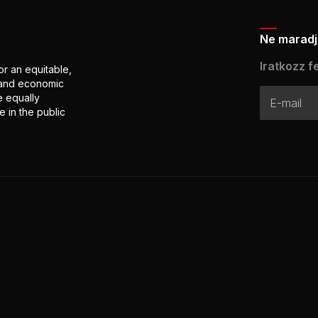
Ne maradj 
Iratkozz fe
or an equitable,
l and economic
e equally
 in the public