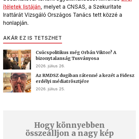
ítélete
k listáján
, melyet a CNSAS, a Szekuritate
Irattárát Vizsgáló Országos Tanács tett közzé a
honlapján.
AKÁR EZ IS TETSZHET
Csúcspolitikus még Orbán Viktor? A
bizonytalanság Tusványosa
2026. július 26.
Az RMDSZ dugiban rátenné a kezét a Fidesz
erdélyi médiatrösztjére
2026. július 25.
Hogy könnyebben
összeálljon a nagy kép