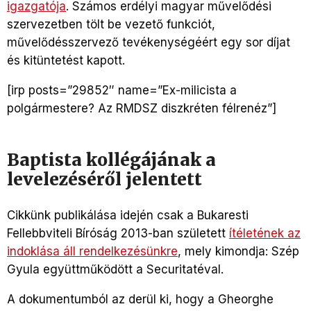
igazgatója
.
Számos erdélyi magyar művelődési
szervezetben tölt be vezető funkciót,
művelődésszervező tevékenységéért egy sor díjat
és kitüntetést kapott.
[irp posts=”29852″ name=”Ex-milicista a
polgármestere? Az RMDSZ diszkréten félrenéz”]
Baptista kollégájának a
levelezéséről jelentett
Cikkünk publikálása idején csak a Bukaresti
Fellebbviteli Bíróság 2013-ban született
ítéletének az
indoklása áll rendelkezésünkre
, mely kimondja: Szép
Gyula együttműködött a Securitatéval.
A dokumentumból az derül ki, hogy a Gheorghe