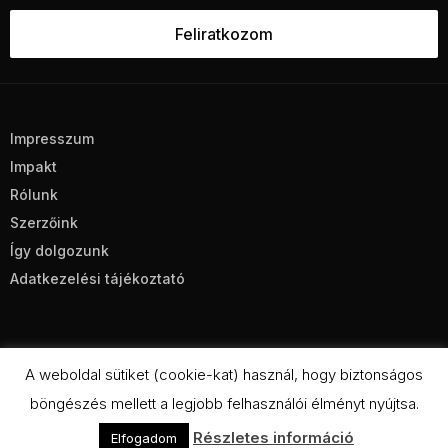
Impresszum
Impakt
Rólunk
Szerzőink
Így dolgozunk
Adatkezelési tájékoztató
A weboldal sütiket (cookie-kat) használ, hogy biztonságos
böngészés mellett a legjobb felhasználói élményt nyújtsa.
CC BY-NC-SA 4.0
Részletes információ
Elfogadom