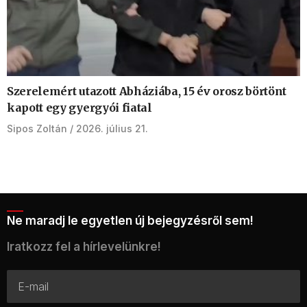
Szerelemért utazott Abháziába, 15 év orosz börtönt
kapott egy gyergyói fiatal
Sipos Zoltán
2026. július 21.
Ne maradj le egyetlen új bejegyzésről sem!
Iratkozz fel a hírlevelünkre!