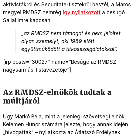
aktivistákról és Securitate-tisztekről beszél, a Maros
megyei RMDSZ nemrég
így nyilatkozott
a besúgó
Sallai Imre kapcsán:
„az RMDSZ nem támogat és nem jelöltet
olyan személyt, aki 1989 előtt
együttműködött a titkosszolgálatokkal”.
[irp posts=”30027″ name=”Besúgó az RMDSZ
nagysármási listavezetője”]
Az RMDSZ-elnökök tudtak a
múltjáról
Úgy Markó Béla, mint a jelenlegi szövetségi elnök,
Kelemen Hunor számára jelezte, hogy annak idején
„hívogatták” – nyilatkozta az Átlátszó Erdélynek