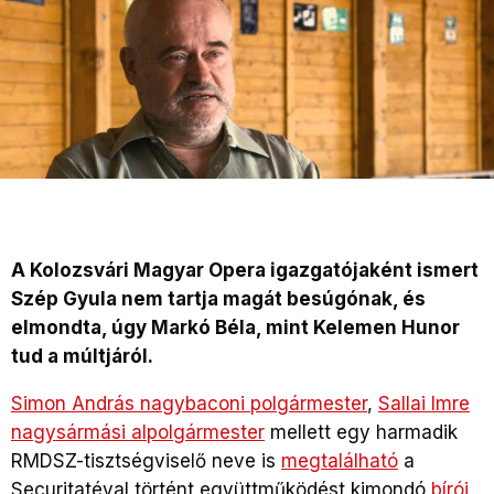
A Kolozsvári Magyar Opera igazgatójaként ismert
Szép Gyula nem tartja magát besúgónak, és
elmondta, úgy Markó Béla, mint Kelemen Hunor
tud a múltjáról.
Simon András nagybaconi polgármester
,
Sallai Imre
nagysármási alpolgármester
mellett egy harmadik
RMDSZ-tisztségviselő neve is
megtalálható
a
Securitatéval történt együttműködést kimondó
bírói