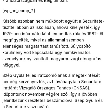
Franciaországban és Belgiumban.
[wp_ad_camp_2]
Később azonban nem működött együtt a Securitate-
tiszttel abban az iskolában, ahova kihelyezték, így
1979-ben informátorként lemondtak róla és 1982-től
megfigyelték, mivel az állammal szemben
ellenséges magatartást tanúsított. Súlyosbító
körülmény volt kapcsolata egy nemkívánatos
személynek nyilvánított magyarországi etnográfus
hölggyel.
Szép Gyula teljes iratcsomójának a megtekintését
nemrég kérvényeztük, azt jóváhagyta a Securitate
Irattárát Vizsgáló Országos Tanács (CNSAS).
Időpontunk november végére szól, így a jövőben
jelentkezünk részletes beszámolóval Szép Gyula és
a Securitate viszonyáról.