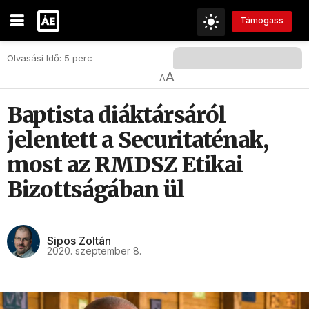
Támogass
Olvasási Idő: 5 perc
A
A
Baptista diáktársáról
jelentett a Securitaténak,
most az RMDSZ Etikai
Bizottságában ül
Sipos Zoltán
2020. szeptember 8.