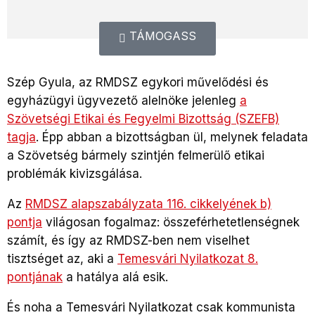
TÁMOGASS
Szép Gyula, az RMDSZ egykori művelődési és
egyházügyi ügyvezető alelnöke jelenleg
a
Szövetségi Etikai és Fegyelmi Bizottság (SZEFB)
tagja
. Épp abban a bizottságban ül, melynek feladata
a Szövetség bármely szintjén felmerülő etikai
problémák kivizsgálása.
Az
RMDSZ alapszabályzata 116. cikkelyének b)
pontja
világosan fogalmaz: összeférhetetlenségnek
számít, és így az RMDSZ-ben nem viselhet
tisztséget az, aki a
Temesvári Nyilatkozat 8.
pontjának
a hatálya alá esik.
És noha a Temesvári Nyilatkozat csak kommunista