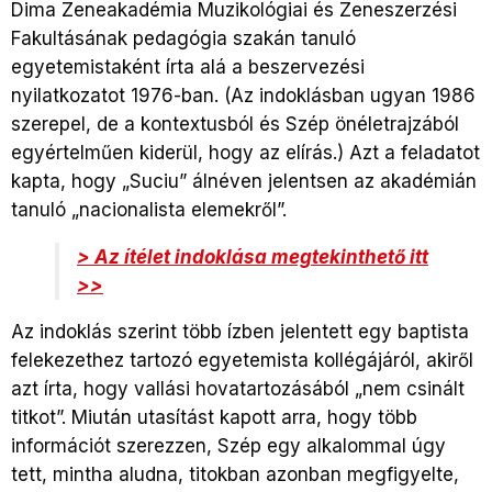
Dima Zeneakadémia Muzikológiai és Zeneszerzési
Fakultásának pedagógia szakán tanuló
egyetemistaként írta alá a beszervezési
nyilatkozatot 1976-ban. (Az indoklásban ugyan 1986
szerepel, de a kontextusból és Szép önéletrajzából
egyértelműen kiderül, hogy az elírás.) Azt a feladatot
kapta, hogy „Suciu” álnéven jelentsen az akadémián
tanuló „nacionalista elemekről”.
> Az ítélet indoklása megtekinthető itt
>>
Az indoklás szerint több ízben jelentett egy baptista
felekezethez tartozó egyetemista kollégájáról, akiről
azt írta, hogy vallási hovatartozásából „nem csinált
titkot”. Miután utasítást kapott arra, hogy több
információt szerezzen, Szép egy alkalommal úgy
tett, mintha aludna, titokban azonban megfigyelte,