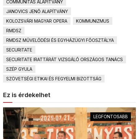
COMMUNITAS ALAPÍTVÁNY
JANOVICS JENŐ ALAPÍTVÁNY
KOLOZSVÁRI MAGYAR OPERA
KOMMUNIZMUS
RMDSZ
RMDSZ MŰVELŐDÉSI ÉS EGYHÁZÜGYI FŐOSZTÁLYA
SECURITATE
SECURITATE IRATTÁRÁT VIZSGÁLÓ ORSZÁGOS TANÁCS
SZÉP GYULA
SZÖVETSÉGI ETIKAI ÉS FEGYELMI BIZOTTSÁG
Ez is érdekelhet
LEGFONTOSABB