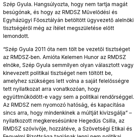
Szép Gyula. Hangsúlyozta, hogy nem tartja magát
besúgónak, és hogy az RMDSZ Művelődési és
Egyházügyi Főosztályán betöltött ügyvezető alelnöki
tisztségéről még az ítélet megszületése előtt
lemondott.
“Szép Gyula 2011 óta nem tölt be vezetői tisztséget
az RMDSZ-ben. Amióta Kelemen Hunor az RMDSZ
elnöke, Szép Gyula semmilyen olyan választott vagy
kinevezett politikai tisztséget nem töltött be,
amelyhez szükséges lett volna a saját felelősségre
tett nyilatkozat arra vonatkozóan, hogy
együttműködött-e vagy sem a politikai rendőrséggel.
Az RMDSZ nem nyomozó hatóság, és kapacitása
sincs arra, hogy mindenkinek a múltját kivizsgálja” –
nyilatkozott megkeresésünkre Hegedüs Csilla, az
RMDSZ szóvivője, hozzátéve, a Szövetségi Etikai és
Fegyelmi Bizottsága tagjának lenni nem politikai