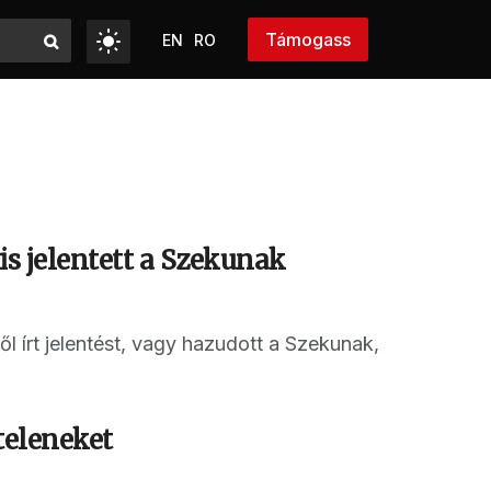
Támogass
EN
RO
is jelentett a Szekunak
ől írt jelentést, vagy hazudott a Szekunak,
vteleneket