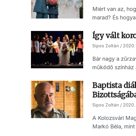
Miért van az, hog
marad? És hogyan
Így vált ko
Sipos Zoltán
2020.
Bár nagy a zűrza
működő színház a
Baptista diá
Bizottságáb
Sipos Zoltán
2020.
A Kolozsvári Mag
Markó Béla, mint