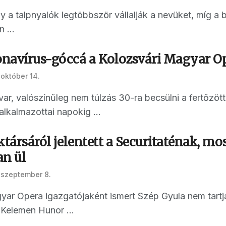
y a talpnyalók legtöbbször vállalják a nevüket, míg a 
 ...
ronavírus-góccá a Kolozsvári Magyar O
 október 14.
var, valószínűleg nem túlzás 30-ra becsülni a fertőzö
lkalmazottai napokig ...
ktársáról jelentett a Securitaténak, m
an ül
 szeptember 8.
yar Opera igazgatójaként ismert Szép Gyula nem tart
 Kelemen Hunor ...