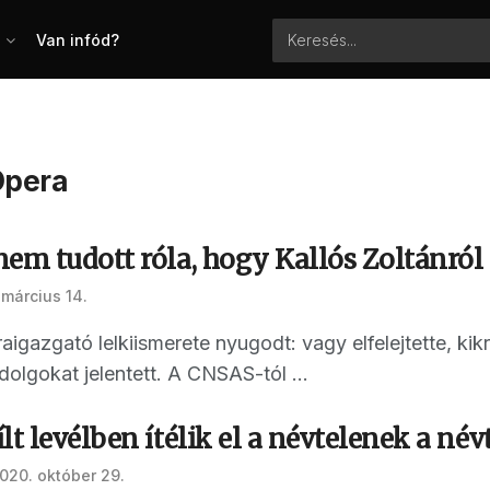
Van infód?
Opera
em tudott róla, hogy Kallós Zoltánról 
 március 14.
aigazgató lelkiismerete nyugodt: vagy elfelejtette, kikr
dolgokat jelentett. A CNSAS-tól ...
lt levélben ítélik el a névtelenek a né
020. október 29.