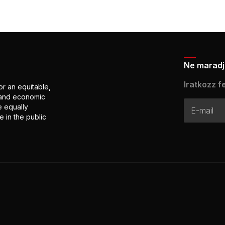
Ne maradj 
Iratkozz fe
or an equitable,
l and economic
e equally
 in the public