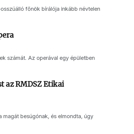
bosszúálló főnök bírálója inkább névtelen
pera
ttek számát. Az operával egy épületben
ost az RMDSZ Etikai
ja magát besúgónak, és elmondta, úgy