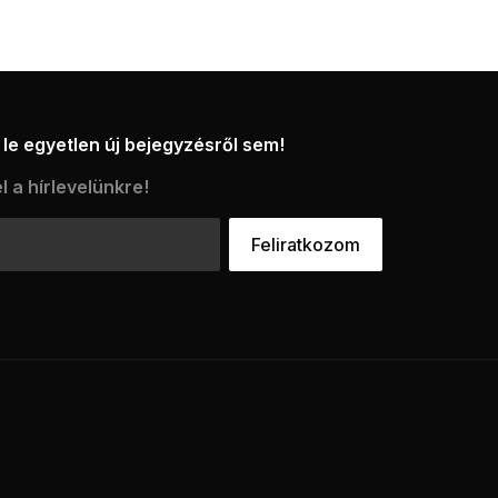
le egyetlen új bejegyzésről sem!
l a hírlevelünkre!