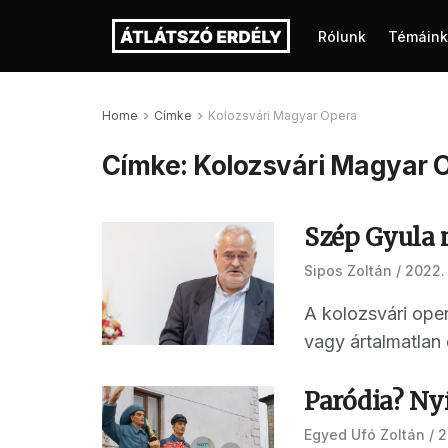
Rólunk
Témáink
Home
Címke
Kolozsvári Magyar Opera
Címke:
Kolozsvári Magyar 
Szép Gyula n
Sipos Zoltán
2022.
A kolozsvári oper
vagy ártalmatlan 
Paródia? Nyí
Egyed Ufó Zoltán
2