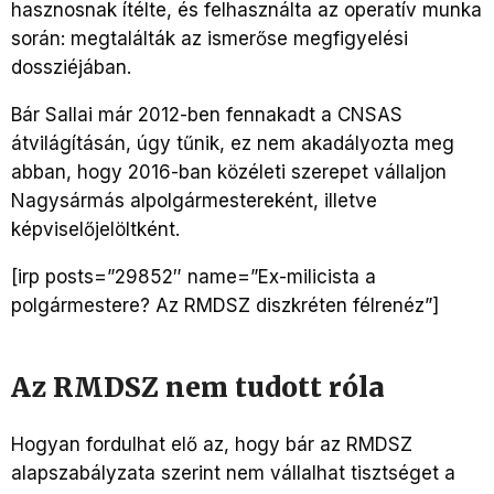
hasznosnak ítélte, és felhasználta az operatív munka
során: megtalálták az ismerőse megfigyelési
dossziéjában.
Bár Sallai már 2012-ben fennakadt a CNSAS
átvilágításán, úgy tűnik, ez nem akadályozta meg
abban, hogy 2016-ban közéleti szerepet vállaljon
Nagysármás alpolgármestereként, illetve
képviselőjelöltként.
[irp posts=”29852″ name=”Ex-milicista a
polgármestere? Az RMDSZ diszkréten félrenéz”]
Az RMDSZ nem tudott róla
Hogyan fordulhat elő az, hogy bár az RMDSZ
alapszabályzata szerint nem vállalhat tisztséget a