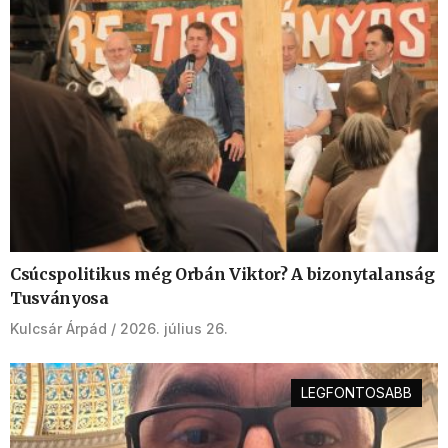
Csúcspolitikus még Orbán Viktor? A bizonytalanság
Tusványosa
Kulcsár Árpád
2026. július 26.
LEGFONTOSABB