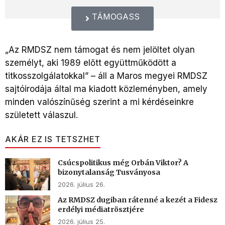
TÁMOGASS
„Az RMDSZ nem támogat és nem jelöltet olyan
személyt, aki 1989 előtt együttműködött a
titkosszolgálatokkal” – áll a Maros megyei RMDSZ
sajtóirodája által ma kiadott közleményben, amely
minden valószínűség szerint a mi kérdéseinkre
született válaszul.
AKÁR EZ IS TETSZHET
Csúcspolitikus még Orbán Viktor? A
bizonytalanság Tusványosa
2026. július 26.
Az RMDSZ dugiban rátenné a kezét a Fidesz
erdélyi médiatrösztjére
2026. július 25.