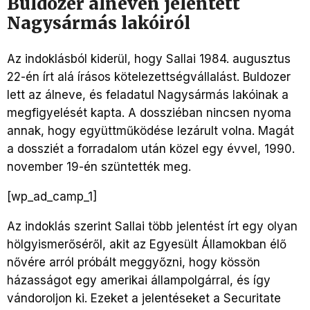
Buldozer álnéven jelentett
Nagysármás lakóiról
Az indoklásból kiderül, hogy Sallai 1984. augusztus
22-én írt alá írásos kötelezettségvállalást. Buldozer
lett az álneve, és feladatul Nagysármás lakóinak a
megfigyelését kapta. A dossziéban nincsen nyoma
annak, hogy együttműködése lezárult volna. Magát
a dossziét a forradalom után közel egy évvel, 1990.
november 19-én szüntették meg.
[wp_ad_camp_1]
Az indoklás szerint Sallai több jelentést írt egy olyan
hölgyismerőséről, akit az Egyesült Államokban élő
nővére arról próbált meggyőzni, hogy kössön
házasságot egy amerikai állampolgárral, és így
vándoroljon ki. Ezeket a jelentéseket a Securitate