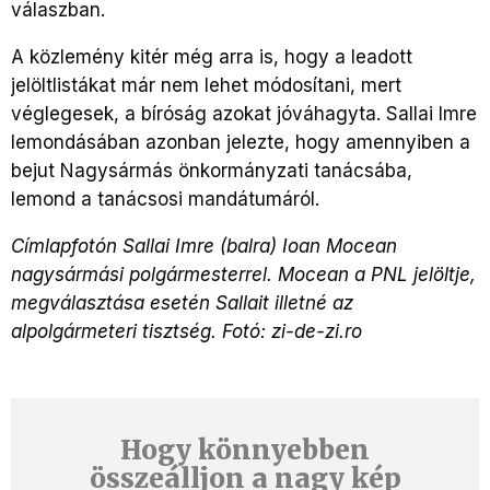
válaszban.
A közlemény kitér még arra is, hogy a leadott
jelöltlistákat már nem lehet módosítani, mert
véglegesek, a bíróság azokat jóváhagyta. Sallai Imre
lemondásában azonban jelezte, hogy amennyiben a
bejut Nagysármás önkormányzati tanácsába,
lemond a tanácsosi mandátumáról.
Címlapfotón Sallai Imre (balra) Ioan Mocean
nagysármási polgármesterrel. Mocean a PNL jelöltje,
megválasztása esetén Sallait illetné az
alpolgármeteri tisztség. Fotó: zi-de-zi.ro
Hogy könnyebben
összeálljon a nagy kép