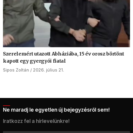
Szerelemért utazott Abháziába, 15 év orosz börtönt
kapott egy gyergyói fiatal
Sipos Zoltán
2026. július 21.
Ne maradj le egyetlen új bejegyzésről sem!
Iratkozz fel a hírlevelünkre!