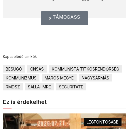
TÁMOGASS
Kapcsolódó címkék
BESÚGÓ
CNSAS
KOMMUNISTA TITKOSRENDŐRSÉG
KOMMUNIZMUS
MAROS MEGYE
NAGYSÁRMÁS
RMDSZ
SALLAI IMRE
SECURITATE
Ez is érdekelhet
LEGFONTOSABB