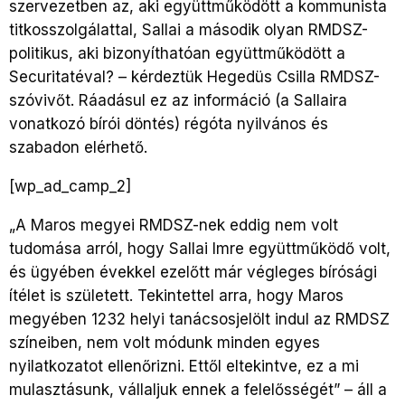
szervezetben az, aki együttműködött a kommunista
titkosszolgálattal, Sallai a második olyan RMDSZ-
politikus, aki bizonyíthatóan együttműködött a
Securitatéval? – kérdeztük Hegedüs Csilla RMDSZ-
szóvivőt. Ráadásul ez az információ (a Sallaira
vonatkozó bírói döntés) régóta nyilvános és
szabadon elérhető.
[wp_ad_camp_2]
„A Maros megyei RMDSZ-nek eddig nem volt
tudomása arról, hogy Sallai Imre együttműködő volt,
és ügyében évekkel ezelőtt már végleges bírósági
ítélet is született. Tekintettel arra, hogy Maros
megyében 1232 helyi tanácsosjelölt indul az RMDSZ
színeiben, nem volt módunk minden egyes
nyilatkozatot ellenőrizni. Ettől eltekintve, ez a mi
mulasztásunk, vállaljuk ennek a felelősségét” – áll a