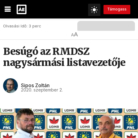
Támogass
Olvasási Idő: 3 perc
A
A
Besúgó az RMDSZ
nagysármási listavezetője
Sipos Zoltán
2020. szeptember 2.