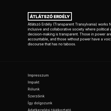
Átlátszó Erdély (Transparent Transylvania) works f
inclusive and collaborative society where politica
decision-making is transparent. Those in power ar
accountable, and those without power have a voice
discourse that has no taboos.
Impresszum
Impakt
Rólunk
Szerzőink
Így dolgozunk
Adatkezelési tájékoztató