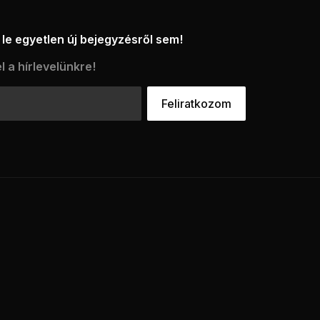
le egyetlen új bejegyzésről sem!
l a hírlevelünkre!