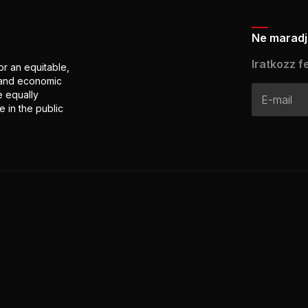
Ne maradj 
Iratkozz fe
or an equitable,
l and economic
e equally
 in the public