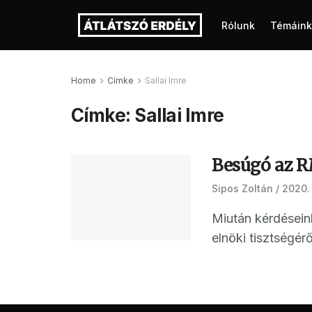
Rólunk
Témáink
Home
Címke
Sallai Imre
Címke:
Sallai Imre
Besúgó az R
Sipos Zoltán
2020.
Miután kérdésein
elnöki tisztségérő