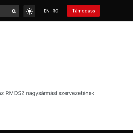
Támogass
EN
RO
t az RMDSZ nagysármási szervezetének