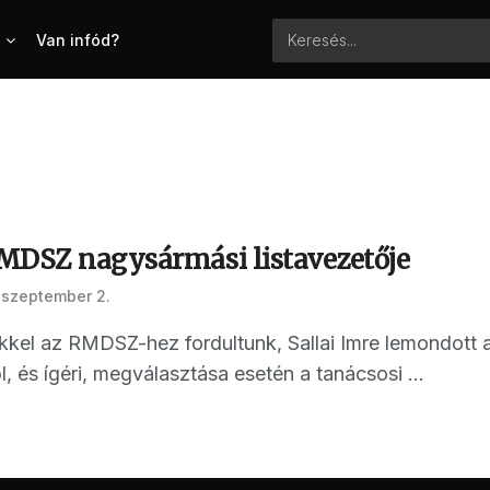
Van infód?
MDSZ nagysármási listavezetője
 szeptember 2.
kkel az RMDSZ-hez fordultunk, Sallai Imre lemondot
l, és ígéri, megválasztása esetén a tanácsosi ...