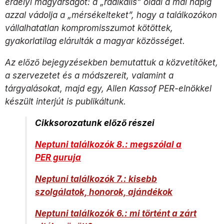
erdélyi magyarságot: a „radikális” oldal a mai napig
azzal vádolja a „mérsékelteket”, hogy a találkozókon
vállalhatatlan kompromisszumot kötöttek,
gyakorlatilag elárulták a magyar közösséget.
Az előző bejegyzésekben bemutattuk a közvetítőket,
a szervezetet és a módszereit, valamint a
tárgyalásokat, majd egy, Allen Kassof PER-elnökkel
készült interjút is publikáltunk.
Cikksorozatunk előző részei
Neptuni találkozók 8.: megszólal a
PER guruja
Neptuni találkozók 7.: kisebb
szolgálatok, honorok, ajándékok
Neptuni találkozók 6.: mi történt a zárt