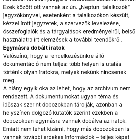
Ezek között ott vannak az ún. „Neptuni találkozók”
jegyzőkönyvei, esetenként a találkozókon készült,
kézzel írott jegyzetek, a szervezők levelezése,
összefoglalók és a tárgyalások eredményeiről, belső
használatra írt elemzések a további teendőkről.
Egymásra dobált iratok
Valószínű, hogy a rendelkezésünkre álló
dokumentáció nem teljes: több helyen is utalás
történik olyan iratokra, melyek nekünk nincsenek
meg.
A hiány egyik oka az lehet, hogy az archívum nem
rendezett. A dokumentumokat ugyan téma és
időszak szerint
dobozokban tárolják
, azonban a
helyszínen dolgozó kutatók szerint ezekben a
dobozokban egymásra vannak dobálva az iratok.
Emiatt nem lehet kizárni, hogy más dobozokban is
vannak további érdekes információk – teljes képet