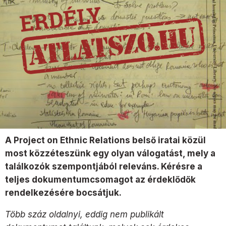
A Project on Ethnic Relations belső iratai közül
most közzéteszünk egy olyan válogatást, mely a
találkozók szempontjából releváns. Kérésre a
teljes dokumentumcsomagot az érdeklődők
rendelkezésére bocsátjuk.
Több száz oldalnyi, eddig nem publikált