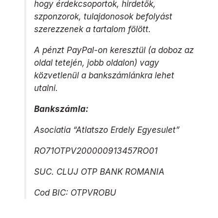
hogy érdekcsoportok, hirdetők,
szponzorok, tulajdonosok befolyást
szerezzenek a tartalom fölött.
A pénzt PayPal-on keresztül (a doboz az
oldal tetején, jobb oldalon) vagy
közvetlenül a bankszámlánkra lehet
utalni.
Bankszámla:
Asociatia “Atlatszo Erdely Egyesulet”
RO71OTPV200000913457RO01
SUC. CLUJ OTP BANK ROMANIA
Cod BIC: OTPVROBU