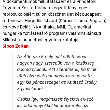
A dokumentumok felkutatásáért és a Princetoni
Egyetem Kézirattárában végzett fényképes
reprodukciójáért külön köszönet illet két budapesti
történészt: Hegedűs Istvánt (Kőrösi Csoma Program)
és Nóvé Bélát (NKA Ithaka, MNL OL amerikai
hungarika forrásfeltáró program) valamint Bánkuti
Miklóst, a princetoni egyetem kutatóját.
Sipos Zoltán
Az Átlátszó Erdély működtetésében
nagyon nagy szerepük van a közösség
adományainak. Azt szeretnénk, ha minél
több olvasónk adományozna havonta
egy kis pénzösszeget az Átlátszó Erdély
Egyesületnek.
Csakis így, magánszemélyektől érkező
kis adományokkal lehet elkerülni azt,