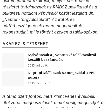
dokumentumot találtunk, melyek sok érdekes
részletet tartalmaznak az RMDSZ politikusai és a
bukaresti hatalom képviselői között lezajlott ún.
„Neptun-tárgyalásokról”. Az iratok és
háttérbeszélgetések révén megpróbáltuk
rekonstruálni, mi is történt ezeken a találkozókon.
AKÁR EZ IS TETSZHET
Nyilvánosak a „Neptun 2” találkozókról
készült beszámolók
2015. július 9.
Neptuni találkozók 8.: megszólal a PER
guruja
2015. február 4.
A téma azért fontos, mert kilencvenes évekbeli,
titokzatos megbeszélések a mai napig megosztják az