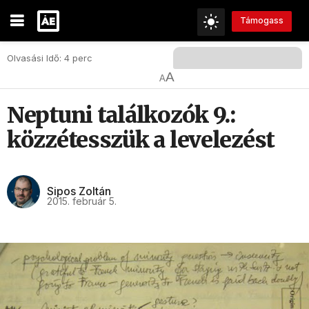
Támogass
Olvasási Idő: 4 perc
A
A
Neptuni találkozók 9.:
közzétesszük a levelezést
Sipos Zoltán
2015. február 5.