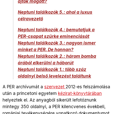
ajtók mögött?
Neptuni találkozók 5.: ahol a luxus
célravezető
Neptuni találkozók 4.: bemutatjuk a
PER-csapat szürke eminenciását
Neptuni találkozók 3.: nagyon ismer
minket a PER. De honnan?
Neptuni találkozók 2.: három bomba
árából elkerülni a háborút
Neptuni találkozók 1.: több száz
oldalnyi belső levelezést találtunk
A PER archívumát a
szervezet
2012-es felszámolása
után a princetoni egyetem
kézirat-könyvtárában
helyeztek el. Az anyagból sikerült lefotóznunk
mintegy 350 oldalnyi, a PER kilencvenes évekbeli,
romániai tevékenységére vonatkozó dokumentumot.