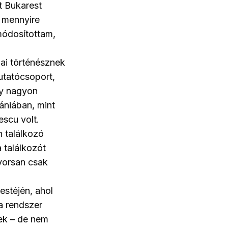
t Bukarest
, mennyire
módosítottam,
ai történésznek
utatócsoport,
ny nagyon
ániában, mint
escu volt.
 találkozó
 találkozót
yorsan csak
estéjén, ahol
a rendszer
ek – de nem