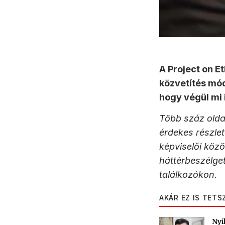
A Project on E
közvetítés mód
hogy végül mi 
Több száz olda
érdekes részle
képviselői közö
háttérbeszélget
találkozókon.
AKÁR EZ IS TETS
Nyi