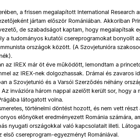
ében, a frissen megalapított International Research
ezetőjeként jártam először Romániában. Akkoriban Pr
vezető, de szabadságot kaptam, hogy megalapítsak e
ly a tudományos kutatói csereprogramokat bonyolít a
ommunista országok között. (A Szovjetunióra szakoso
nék).
n az IREX már öt éve működött, lemondtam a princeto
mmel az IREX-nek dolgozhassak. Drámai és zavaros id
an a Szovjetunió és a Varsói Szerződés néhány orszá
 Az invázióra három nappal azelőtt került sor, hogy a 
rágába látogatott volna.
smeretes, történelmi döntést hozott, és nem vett részt
izonyos előnyöket eredményezett Románia számára, am
ás nyugati országokkal való kapcsolatait illeti. Láto
i az első csereprogram-egyezményt Romániával.