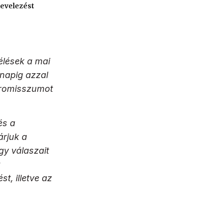
levelezést
élések a mai
 napig azzal
mpromisszumot
és a
árjuk a
ogy válaszait
a
t, illetve az