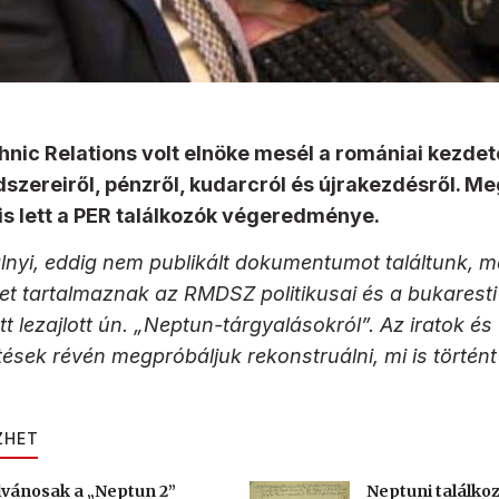
thnic Relations volt elnöke mesél a romániai kezdet
szereiről, pénzről, kudarcról és újrakezdésről. Me
is lett a PER találkozók végeredménye.
lnyi, eddig nem publikált dokumentumot találtunk, m
tet tartalmaznak az RMDSZ politikusai és a bukarest
tt lezajlott ún. „Neptun-tárgyalásokról”. Az iratok és
ések révén megpróbáljuk rekonstruálni, mi is történ
ZHET
lvánosak a „Neptun 2”
Neptuni találkoz