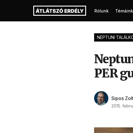
Rólunk
Témáink
NEPTUNI TALÁLK
Neptuni
PER gu
Sipos Zol
2015. febru