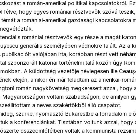
skozást a román-amerikai politikai kapcsolatokról. Ez
ttól félve, hogy egyes romániai résztvevők szóvá teszik
 témát a romániai-amerikai gazdasági kapcsolatokra 
 megvétózták.
enciális romániai résztvevők egy része a magát katon
aușescu generális személyében védnökre talált. Az a k
s publikációit valójában írta, korábban részt vett néhá
ltal szponzorált katonai történelmi találkozón úgy Rom
amokban. A küldöttség vezetője névlegesen Ilie Ceauș
nek elején, amikor én már feladtam az amerikai-román
ingtoni román nagykövetség megkeresett azzal, hogy a
n Magyarországon voltam szabadságon, de amilyen g
sszeállítottam a neves szakértőkből álló csapatot.
 hideg, szürke, nyomasztó Bukarestbe a forradalom elő
tuk a konferenciánkat. Tisztában voltunk azzal, hogy 
giószerte összeomlófélben voltak a kommunista rezsim