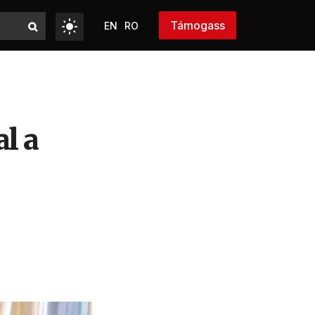
Támogass
EN
RO
l a