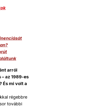
kok
inenciását
nan?
orút
aláltunk
nt arról
s – az 1989-es
 És mi volt a
kkal régebbre
 sor további