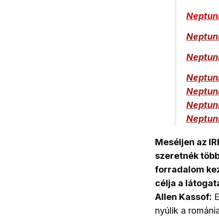
Neptuni
Neptuni
Neptuni
Neptuni
Neptuni
Neptuni
Neptuni
Meséljen az IR
szeretnék többe
forradalom kez
célja a látoga
Allen Kassof:
E
nyúlik a románia