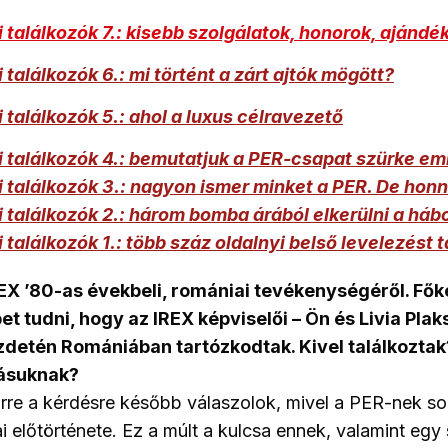
 találkozók 7.: kisebb szolgálatok, honorok, ajándé
 találkozók 6.: mi történt a zárt ajtók mögött?
 találkozók 5.: ahol a luxus célravezető
 találkozók 4.: bemutatjuk a PER-csapat szürke em
 találkozók 3.: nagyon ismer minket a PER. De hon
 találkozók 2.: három bomba árából elkerülni a háb
 találkozók 1.: több száz oldalnyi belső levelezést t
EX ’80-as évekbeli, romániai tevékenységéről. Főké
t tudni, hogy az IREX képviselői – Ön és Livia Plak
detén Romániában tartózkodtak. Kivel találkoztak?
tásuknak?
rre a kérdésre később válaszolok, mivel a PER-nek so
i előtörténete. Ez a múlt a kulcsa ennek, valamint egy