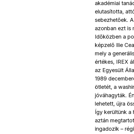
akadémiai tanác
elutasította, a
sebezhetőek. A
azonban ezt is
Időközben a pot
képzelő Ilie Ce
mely a generáli
értékes, IREX á
az Egyesült Áll
1989 decemberé
ötletét, a wash
jóváhagyták. É
lehetett, újra ö
Így kerültünk a
aztán megtartot
ingadozik – ré