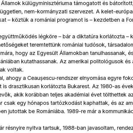
 Államok külügyminisztériuma támogatott és bátorított
független, nem-kormányzati szervezet. A kelet-európa
at – köztük a romániai programot is – kezdetben a Fo
gyüttműködés légköre – bár a diktatúra korlátozta –
ehetőségeket teremtettünk romániai tudósok, társadal
mára, hogy az Egyesült Államokban tanulhassanak, és
ániában kutathassanak. Az amerikai politológusok és
ak voltak.
al, ahogy a Ceaușescu-rendszer elnyomása egyre foko
is drasztikusan korlátozta Bukarest. Az 1980-as éve
evők, akik korábban teljes akadémiai évet tölthettek a
 csak egy hónapos tartózkodást kaphattak, és az ame
en jutottak be Romániába. 1989-re már a kommunikáció
ár résnyire nyitva tartsuk, 1988-ban javasoltam, rend