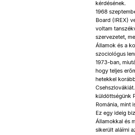
kérdésének.
1968 szeptember
Board (IREX) v
voltam tanszék
szervezetet, me
Államok és a k
szociológus len
1973-ban, miutá
hogy teljes erő
hetekkel korább
Csehszlovákiát.
küldöttségünk P
Románia, mint i
Ez egy ideig b
Államokkal és m
sikerült aláírn