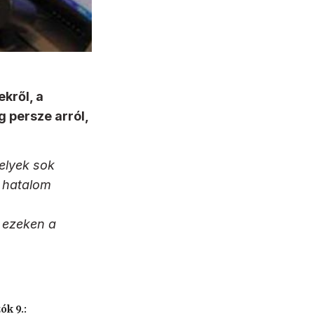
ekről, a
g persze arról,
elyek sok
i hatalom
t ezeken a
ók 9.: