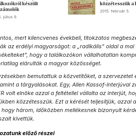
álkozókról készült
közzétesszük a 
számolók
2015. február 5.
. július 9.
ntos, mert kilencvenes évekbeli, titokzatos megbesz
k az erdélyi magyarságot: a „radikális” oldal a mai
sékelteket”, hogy a találkozókon vállalhatatlan ko
rlatilag elárulták a magyar közösséget.
yzésekben bemutattuk a közvetítőket, a szervezetet 
amint a tárgyalásokat. Egy, Allen Kassof-interjúval z
 volt elnöke azzal a feltétellel vállalta az interjút, h
mükben közzétesszük. Ezt a kérését teljesítjük, azzal 
 hogy három, időközben mellékesnek bizonyult kérdés
zait kivettük.
ozatunk előző részei