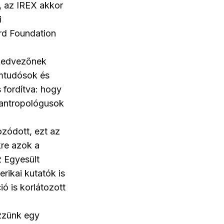
, az IREX akkor
i
rd Foundation
 kedvezőnek
omtudósok és
 fordítva: hogy
 antropológusok
zódott, ezt az
kre azok a
z Egyesült
rikai kutatók is
 is korlátozott
ezzünk egy