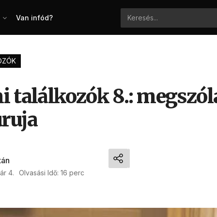
Van infód?
OZÓK
 találkozók 8.: megszóla
ruja
tán
ár 4.
Olvasási Idő: 16 perc