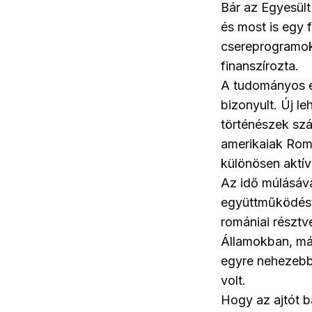
Bár az Egyesült
és most is egy 
csereprogramok
finanszírozta.
A tudományos e
bizonyult. Új l
történészek szá
amerikaiak Rom
különösen aktív
Az idő múlásáv
együttműködést 
romániai résztv
Államokban, már
egyre nehezebb
volt.
Hogy az ajtót b