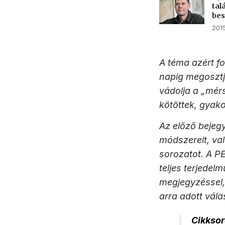
tal
be
2015
A téma azért fo
napig megosztjá
vádolja a „mér
kötöttek, gyako
Az előző bejeg
módszereit, val
sorozatot. A PER
teljes terjedel
megjegyzéssel,
arra adott válas
Cikksor