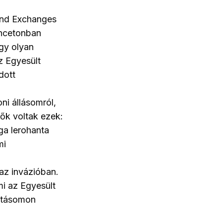
 and Exchanges
incetonban
gy olyan
z Egyesült
dott
ni állásomról,
ők voltak ezek:
ga lerohanta
mi
 az invázióban.
i az Egyesült
gatásomon