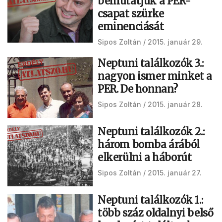
bemutatjuk a PER-
csapat szürke
eminenciását
Sipos Zoltán
2015. január 29.
Neptuni találkozók 3.:
nagyon ismer minket a
PER. De honnan?
Sipos Zoltán
2015. január 28.
Neptuni találkozók 2.:
három bomba árából
elkerülni a háborút
Sipos Zoltán
2015. január 27.
Neptuni találkozók 1.:
több száz oldalnyi belső