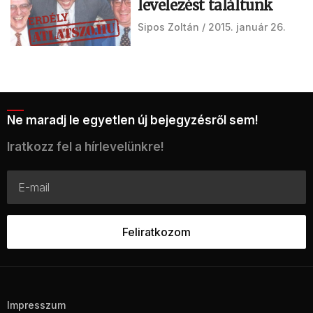
levelezést találtunk
Sipos Zoltán
2015. január 26.
Ne maradj le egyetlen új bejegyzésről sem!
Iratkozz fel a hírlevelünkre!
Impresszum