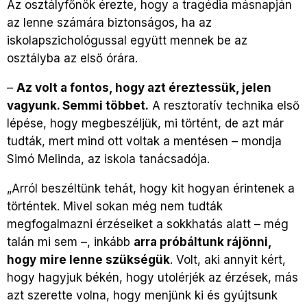
Az osztályfőnök érezte, hogy a tragédia másnapján
az lenne számára biztonságos, ha az
iskolapszichológussal együtt mennek be az
osztályba az első órára.
–
Az volt a fontos, hogy azt éreztessük, jelen
vagyunk. Semmi többet.
A resztoratív technika első
lépése, hogy megbeszéljük, mi történt, de azt már
tudták, mert mind ott voltak a mentésen – mondja
Simó Melinda, az iskola tanácsadója.
„Arról beszéltünk tehát, hogy kit hogyan érintenek a
történtek. Mivel sokan még nem tudták
megfogalmazni érzéseiket a sokkhatás alatt – még
talán mi sem –, inkább
arra próbáltunk rájönni,
hogy
mire lenne szükségük
. Volt, aki annyit kért,
hogy hagyjuk békén, hogy utolérjék az érzések, más
azt szerette volna, hogy menjünk ki és gyújtsunk