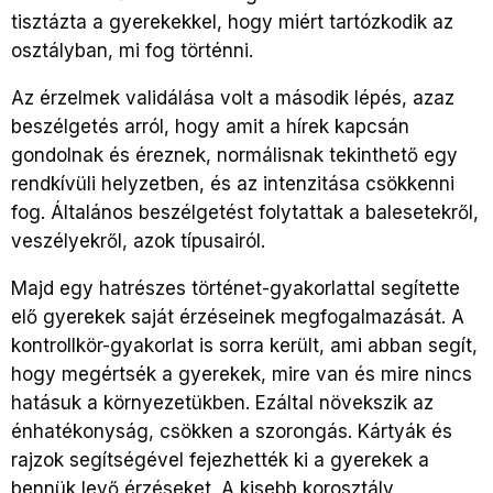
tisztázta a gyerekekkel, hogy miért tartózkodik az
osztályban, mi fog történni.
Az érzelmek validálása volt a második lépés, azaz
beszélgetés arról, hogy amit a hírek kapcsán
gondolnak és éreznek, normálisnak tekinthető egy
rendkívüli helyzetben, és az intenzitása csökkenni
fog. Általános beszélgetést folytattak a balesetekről,
veszélyekről, azok típusairól.
Majd egy hatrészes történet-gyakorlattal segítette
elő gyerekek saját érzéseinek megfogalmazását. A
kontrollkör-gyakorlat is sorra került, ami abban segít,
hogy megértsék a gyerekek, mire van és mire nincs
hatásuk a környezetükben. Ezáltal növekszik az
énhatékonyság, csökken a szorongás. Kártyák és
rajzok segítségével fejezhették ki a gyerekek a
bennük levő érzéseket. A kisebb korosztály