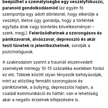
beépülhet a személyiségbe egy veszélyfókuszú,
paranoid gondolkodásmód
(az egyén fő
szempontja egy adott döntésnél, hogy elkerülje a
veszélyt, illetve úgy gondolja, hogy a történtek
egyfajta átok vagy büntetés következményei –
szerk. megj.).
Felerősödhetnek a szorongásos és
pánikzavarok, alvászavar, depresszió és akár
testi tünetek is jelentkezhetnek
, sorolják a
pszichológusok.
A szakirodalom szerint a traumát elszenvedett
személyek mintegy 10-15 százaléka esetében fordul
ez elő. Többek között olyan tényezők befolyásolják,
mint az előzőleg fennálló szorongásos és
pániktünetek, a bullying, depressziós hajlam, a
családi kommunikáció és háttér: van-e lehetőség
akár a negatív érzelmek kifejezésére is.