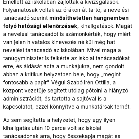
Emellett az iskolában zajlottak a kivizsgálások.
Folyamatosak voltak az órákon át tartó, a nevelési
tanácsadó szerint
minősíthetetlen hangnemben
folyó hatósági ellenőrzések
, kihallgatások. Magát
a nevelési tanácsadót is számonkérték, hogy miért
van jelen hivatalos kinevezés nélkül még hat
nevelési tanácsadó az iskolában. Mivel maga a
tanügyminiszter is felkérte az iskolai tanácsadókat
erre, és áldását adta a munkájukra, nem gondolt
abban a kritikus helyzetben bele, hogy „megint
fontosabb a papír”. Végül Szabó Irén Ottilia, a
központ vezetője segített utólag pótolni a hiányzó
adminisztrációt, és tartotta a sajtóval is a
kapcsolatot, ezzel könnyítve a munkatársak terhét.
Az sem segítette a helyzetet, hogy egy ilyen
kihallgatás után 10 perce volt az iskolai
tanácsadónak arra, hogy összekapja magát és