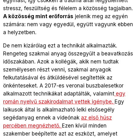
egymást, így csökken a trauma által felgyülemlett
stressz, feszültség és félelem a közösség tagjaiban.
A közösség mint erőforrás
jelenik meg az egyén
számára: nem vagy egyedül, együtt vagyunk ebben
a helyzetben.
De nem kizárólag ezt a technikát alkalmazták.
Rengeteg szakmai anyag összegyűlt a beavatkozás
időszakában. Azok a kollégák, akik nem tudtak
személyesen részt venni, szakmai anyagok
felkutatásával és átküldésével segítették az
önkénteseket. A 2017-es veronai buszbalesetkor
alkalmazott technikákat adaptálták, valamint
egy
román nyelvű szakirodalmat vettek igénybe.
Egy
laikusok által is alkalmazható lelki elsősegély
segédanyag ennek a videónak
az első húsz
percében megnézhető.
Ezen kívül minden
szakember beépítette azt az eszközt, amelyet