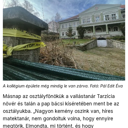
A kollégium épülete még mindig le van zárva. Fotó: Pál Edit Éva
Másnap az osztályfőnökük a vallástanár Tarzícia
nővér és talán a pap bácsi kíséretében ment be az
osztályukba. „Nagyon kemény oszink van, híres
matektanár, nem gondoltuk volna, hogy ennyire
megtörik. Elmondta, mi történt, és hogy