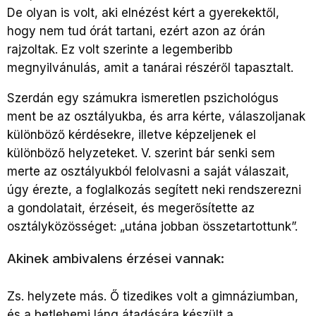
De olyan is volt, aki elnézést kért a gyerekektől,
hogy nem tud órát tartani, ezért azon az órán
rajzoltak. Ez volt szerinte a legemberibb
megnyilvánulás, amit a tanárai részéről tapasztalt.
Szerdán egy számukra ismeretlen pszichológus
ment be az osztályukba, és arra kérte, válaszoljanak
különböző kérdésekre, illetve képzeljenek el
különböző helyzeteket. V. szerint bár senki sem
merte az osztályukból felolvasni a saját válaszait,
úgy érezte, a foglalkozás segített neki rendszerezni
a gondolatait, érzéseit, és megerősítette az
osztályközösséget: „utána jobban összetartottunk”.
Akinek ambivalens érzései vannak:
Zs. helyzete más. Ő tizedikes volt a gimnáziumban,
és a betlehemi láng átadására készült a