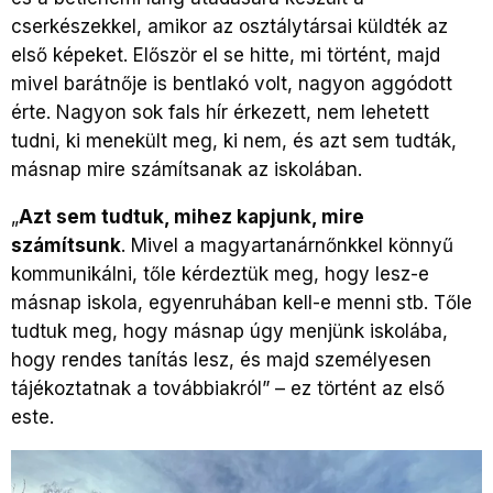
cserkészekkel, amikor az osztálytársai küldték az
első képeket. Először el se hitte, mi történt, majd
mivel barátnője is bentlakó volt, nagyon aggódott
érte. Nagyon sok fals hír érkezett, nem lehetett
tudni, ki menekült meg, ki nem, és azt sem tudták,
másnap mire számítsanak az iskolában.
„
Azt sem tudtuk, mihez kapjunk, mire
számítsunk
. Mivel a magyartanárnőnkkel könnyű
kommunikálni, tőle kérdeztük meg, hogy lesz-e
másnap iskola, egyenruhában kell-e menni stb. Tőle
tudtuk meg, hogy másnap úgy menjünk iskolába,
hogy rendes tanítás lesz, és majd személyesen
tájékoztatnak a továbbiakról” – ez történt az első
este.