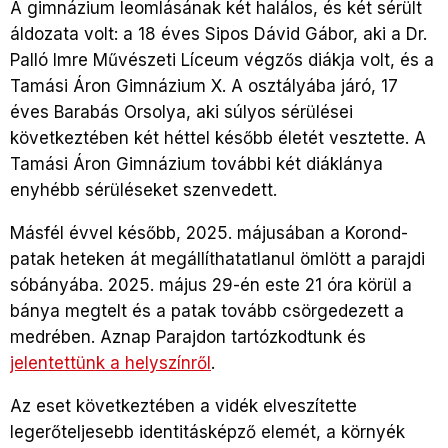
A gimnázium leomlásának két halálos, és két sérült
áldozata volt: a 18 éves Sipos Dávid Gábor, aki a Dr.
Palló Imre Művészeti Líceum végzős diákja volt, és a
Tamási Áron Gimnázium X. A osztályába járó, 17
éves Barabás Orsolya, aki súlyos sérülései
következtében két héttel később életét vesztette. A
Tamási Áron Gimnázium további két diáklánya
enyhébb sérüléseket szenvedett.
Másfél évvel később, 2025. májusában a Korond-
patak heteken át megállíthatatlanul ömlött a parajdi
sóbányába. 2025. május 29-én este 21 óra körül a
bánya megtelt és a patak tovább csörgedezett a
medrében. Aznap Parajdon tartózkodtunk és
jelentettünk a helyszínről
.
Az eset következtében a vidék elveszítette
legerőteljesebb identitásképző elemét, a környék