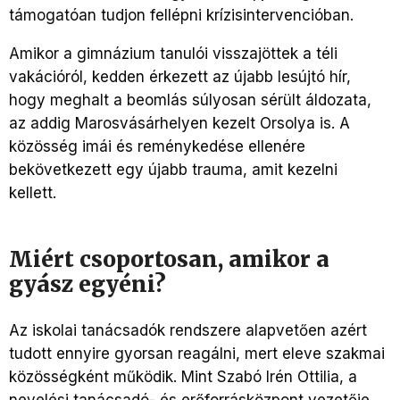
támogatóan tudjon fellépni krízisintervencióban.
Amikor a gimnázium tanulói visszajöttek a téli
vakációról, kedden érkezett az újabb lesújtó hír,
hogy meghalt a beomlás súlyosan sérült áldozata,
az addig Marosvásárhelyen kezelt Orsolya is. A
közösség imái és reménykedése ellenére
bekövetkezett egy újabb trauma, amit kezelni
kellett.
Miért csoportosan, amikor a
gyász egyéni?
Az iskolai tanácsadók rendszere alapvetően azért
tudott ennyire gyorsan reagálni, mert eleve szakmai
közösségként működik. Mint Szabó Irén Ottilia, a
nevelési tanácsadó- és erőforrásközpont vezetője