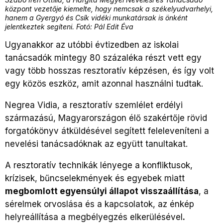
központ vezetője kiemelte, hogy nemcsak a székelyudvarhelyi,
hanem a Gyergyó és Csík vidéki munkatársak is önként
jelentkeztek segíteni. Fotó: Pál Edit Éva
Ugyanakkor az utóbbi évtizedben az iskolai
tanácsadók mintegy 80 százaléka részt vett egy
vagy több hosszas resztoratív képzésen, és így volt
egy közös eszköz, amit azonnal használni tudtak.
Negrea Vidia, a resztoratív szemlélet erdélyi
származású, Magyarországon élő szakértője rövid
forgatókönyv átküldésével segített feleleveníteni a
nevelési tanácsadóknak az együtt tanultakat.
A resztoratív technikák lényege a konfliktusok,
krízisek, bűncselekmények és egyebek miatt
megbomlott egyensúlyi állapot visszaállítása
, a
sérelmek orvoslása és a kapcsolatok, az énkép
helyreállítása a megbélyegzés elkerülésével
.