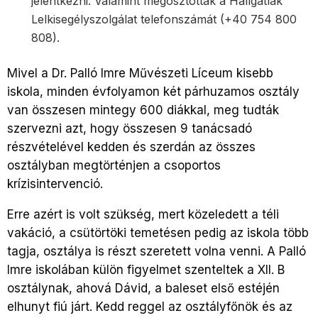
jelentkezni. Valamint megosztották a Hallgatlak
Lelkisegélyszolgálat telefonszámát (+40 754 800
808).
Mivel a Dr. Palló Imre Művészeti Líceum kisebb
iskola, minden évfolyamon két párhuzamos osztály
van összesen mintegy 600 diákkal, meg tudták
szervezni azt, hogy összesen 9 tanácsadó
részvételével kedden és szerdán az összes
osztályban megtörténjen a csoportos
krízisintervenció.
Erre azért is volt szükség, mert közeledett a téli
vakáció, a csütörtöki temetésen pedig az iskola több
tagja, osztálya is részt szeretett volna venni. A Palló
Imre iskolában külön figyelmet szenteltek a XII. B
osztálynak, ahová Dávid, a baleset első estéjén
elhunyt fiú járt. Kedd reggel az osztályfőnök és az