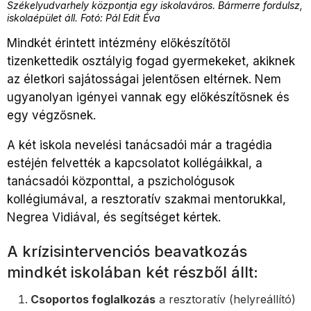
Székelyudvarhely központja egy iskolaváros. Bármerre fordulsz,
iskolaépület áll. Fotó: Pál Edit Éva
Mindkét érintett intézmény előkészítőtől
tizenkettedik osztályig fogad gyermekeket, akiknek
az életkori sajátosságai jelentősen eltérnek. Nem
ugyanolyan igényei vannak egy előkészítősnek és
egy végzősnek.
A két iskola nevelési tanácsadói már a tragédia
estéjén felvették a kapcsolatot kollégáikkal, a
tanácsadói központtal, a pszichológusok
kollégiumával, a resztoratív szakmai mentorukkal,
Negrea Vidiával, és segítséget kértek.
A krízisintervenciós beavatkozás
mindkét iskolában két részből állt:
Csoportos foglalkozás
a resztoratív (helyreállító)