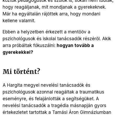
köztük pedagógusok és szülők is, sokan nem tudták,
hogy reagáljanak, mit mondjanak a gyerekeknek.
Már ha egyáltalán rájöttek arra, hogy mondani
kellene valamit.
Ebben a helyzetben érkezett a mentőöv a
pszichológusok és iskolai tanácsadók részéről. Akik
arra próbáltak fókuszálni:
hogyan tovább a
gyerekekkel?
Mi történt?
A Hargita megyei nevelési tanácsadók és
pszichológusok azonnal reagáltak a traumatikus
eseményre, és felajánlották a segítségüket. A
nevelési tanácsadók a tragédia másnapján gyors
értekezletet tartottak a Tamási Áron Gimnáziumban