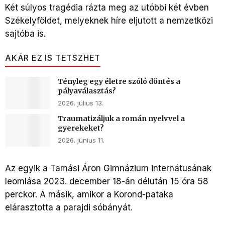
Két súlyos tragédia rázta meg az utóbbi két évben
Székelyföldet, melyeknek híre eljutott a nemzetközi
sajtóba is.
AKÁR EZ IS TETSZHET
Tényleg egy életre szóló döntés a
pályaválasztás?
2026. július 13.
Traumatizáljuk a román nyelvvel a
gyerekeket?
2026. június 11.
Az egyik a Tamási Áron Gimnázium internátusának
leomlása 2023. december 18-án délután 15 óra 58
perckor. A másik, amikor a Korond-pataka
elárasztotta a parajdi sóbányát.