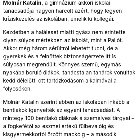
Molnár Katalin
, a gimnázium akkori iskolai
tanácsadója nagyon harcolt azért, hogy legyen
kríziskezelés az iskolában, emelik ki kollégái.
Kezdetben a haláleset miatti gyász nem érintette
olyan súlyos mértékben az iskolát, mint a Pallót.
Akkor még három sérültről lehetett tudni, de a
gyerekek és a felnőttek biztonságérzete itt is
súlyosan megrendült. Könnyes szemű, egymás
nyakába boruló diákok, tanácstalan tanárok vonultak
kedd délelőtti ott tartózkodásom alkalmával a
folyosókon.
Molnár Katalin szerint ebben az iskolában inkább a
bentlakók igényelték az egyéni tanácsadást. A
mintegy 100 bentlakó diáknak a személyes tárgyai –
a fogkefétől az eszmei értékű fülbevalóig és
kisgyermekkortól őrzött mackóig – a második