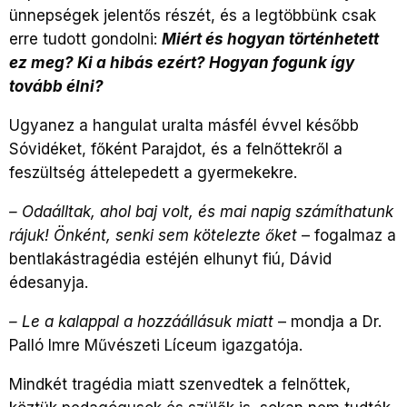
ünnepségek jelentős részét, és a legtöbbünk csak
erre tudott gondolni:
Miért és hogyan történhetett
ez meg? Ki a hibás ezért? Hogyan fogunk így
tovább élni?
Ugyanez a hangulat uralta másfél évvel később
Sóvidéket, főként Parajdot, és a felnőttekről a
feszültség áttelepedett a gyermekekre.
– Odaálltak, ahol baj volt, és mai napig számíthatunk
rájuk! Önként, senki sem kötelezte őket
– fogalmaz a
bentlakástragédia estéjén elhunyt fiú, Dávid
édesanyja.
– Le a kalappal a hozzáállásuk miatt
– mondja a Dr.
Palló Imre Művészeti Líceum igazgatója.
Mindkét tragédia miatt szenvedtek a felnőttek,