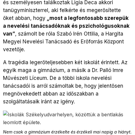
és személyesen találkoztak Ligia Deca akkori
tanügyminiszterrel, aki felkérte és megerősítette
őket abban, hogy
„most a legfontosabb szerepük
a nevelési tanácsadóknak és pszichológusoknak
van”
, számolt be róla Szabó Irén Ottilia, a Hargita
Megyei Nevelési Tanácsadó és Erőforrás Központ
vezetője.
A tragédia legerőteljesebben két iskolát érintett. Az
egyik maga a gimnázium, a másik a Dr. Palló Imre
Művészeti Líceum. De a többi iskola nevelési
tanácsadói is arról számoltak be, hogy jelentősen
megnövekedett abban az időszakban a
szolgáltatásaik iránt az igény.
Nem csak a gimnázium érzékelte és érzékeli mai napig a hiányt.