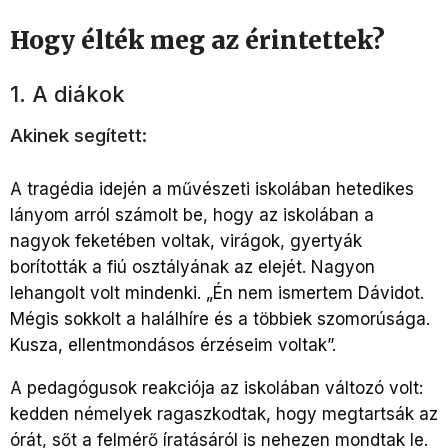
Hogy élték meg az érintettek?
1. A diákok
Akinek segített:
A tragédia idején a művészeti iskolában hetedikes
lányom arról számolt be, hogy az iskolában a
nagyok feketében voltak, virágok, gyertyák
borították a fiú osztályának az elejét. Nagyon
lehangolt volt mindenki. „Én nem ismertem Dávidot.
Mégis sokkolt a halálhíre és a többiek szomorúsága.
Kusza, ellentmondásos érzéseim voltak”.
A pedagógusok reakciója az iskolában változó volt:
kedden némelyek ragaszkodtak, hogy megtartsák az
órát, sőt a felmérő íratásáról is nehezen mondtak le.