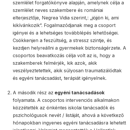
szemlélet forgatókönyve alapján, amelynek célja a
szemlélet neves szakembere és romániai
elterjesztője, Negrea Vidia szerint,: „jöjjön ki, ami
kikívánkozik”. Fogalmazódjanak meg a csoport
igényei és a lehetséges továbblépés lehetőségei.
Csökkenjen a feszültség, a stressz szintje, és
kezdjen helyreállni a gyermekek biztonságérzete. A
csoportos beavatkozás célja volt az is, hogy a
szakemberek felmérjék, kik azok, akik
veszélyeztetettek, akik súlyosan traumatizálódtak
és egyéni tanácsadást, terápiát igényelnek.
A második rész az
egyéni tanácsadások
folyamata. A csoportos intervenciós alkalmakon
közzétették az önkéntes iskolai tanácsadók és
pszichológusok nevét / listáját, ahová a következő
hónapokban ingyenes egyéni tanácsadásra lehetett