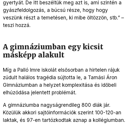
gyertyát. De itt beszéltük meg azt is, ami szintén a
gyászfeldolgozás, a búcsú része, hogy hogy
veszünk részt a temetésen, ki mibe öltözzön, stb.” –
teszi hozzá.
A gimnáziumban egy kicsit
másképp alakult
Míg a Palló Imre iskolát elsősorban a hirtelen rájuk
zúdult halálos tragédia sújtotta le, a Tamási Áron
Gimnáziumban a helyzet komplexitása és időbeli
elhúzódása jelentett problémát.
A gimnáziumba nagyságrendileg 800 diák jár.
Közülük akkori sajtóinformációk szerint 100-120-an
laktak, és 97-en tartózkodtak aznap a kollégiumban.