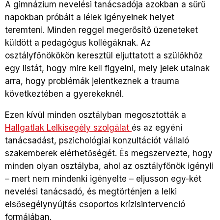
A gimnázium nevelési tanácsadója azokban a sűrű
napokban próbált a lélek igényeinek helyet
teremteni. Minden reggel megerősítő üzeneteket
küldött a pedagógus kollégáknak. Az
osztályfőnökökön keresztül eljuttatott a szülőkhöz
egy listát, hogy mire kell figyelni, mely jelek utalnak
arra, hogy problémák jelentkeznek a trauma
következtében a gyerekeknél.
Ezen kívül minden osztályban megosztották a
Hallgatlak Lelkisegély szolgálat
és az egyéni
tanácsadást, pszichológiai konzultációt vállaló
szakemberek elérhetőségét. És megszervezte, hogy
minden olyan osztályba, ahol az osztályfőnök igényli
– mert nem mindenki igényelte – eljusson egy-két
nevelési tanácsadó, és megtörténjen a lelki
elsősegélynyújtás csoportos krízisintervenció
formájában.