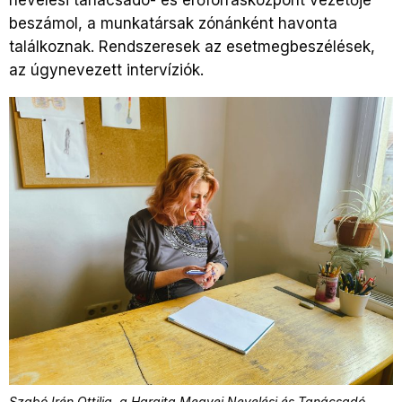
beszámol, a munkatársak zónánként havonta
találkoznak. Rendszeresek az esetmegbeszélések,
az úgynevezett intervíziók.
Szabó Irén Ottilia, a Hargita Megyei Nevelési és Tanácsadó