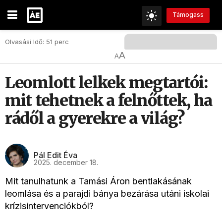
Támogass
Olvasási Idő: 51 perc
A
A
Leomlott lelkek megtartói:
mit tehetnek a felnőttek, ha
rádől a gyerekre a világ?
Pál Edit Éva
2025. december 18.
Mit tanulhatunk a Tamási Áron bentlakásának
leomlása és a parajdi bánya bezárása utáni iskolai
krízisintervenciókból?