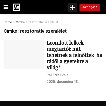
Támogass
Home
Címke
resztoratív szemlélet
Címke:
resztoratív szemlélet
Leomlott lelkek
megtartói: mit
tehetnek a felnőttek, ha
rádől a gyerekre a
világ?
Pál Edit Éva
2025. december 18.