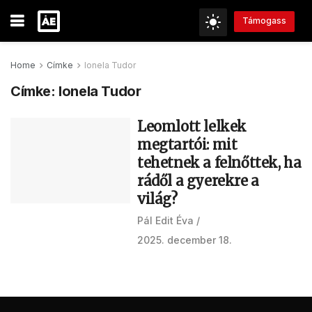
Támogass
Home
Címke
Ionela Tudor
Címke:
Ionela Tudor
Leomlott lelkek
megtartói: mit
tehetnek a felnőttek, ha
rádől a gyerekre a
világ?
Pál Edit Éva
2025. december 18.