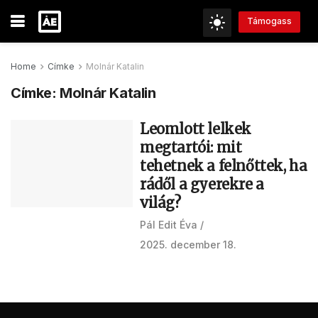
Támogass
Home
Címke
Molnár Katalin
Címke:
Molnár Katalin
Leomlott lelkek
megtartói: mit
tehetnek a felnőttek, ha
rádől a gyerekre a
világ?
Pál Edit Éva
2025. december 18.